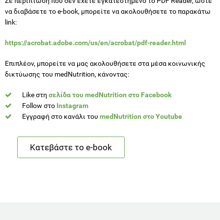
Σε περίπτωση που δεν έχετε εγκατεστημένο το PDF Reader, ώστε
να διαβάσετε το e-book, μπορείτε να ακολουθήσετε το παρακάτω
link:
https://acrobat.adobe.com/us/en/acrobat/pdf-reader.html
Επιπλέον, μπορείτε να μας ακολουθήσετε στα μέσα κοινωνικής
δικτύωσης του medNutrition, κάνοντας:
Like στη
σελίδα του medNutrition στο Facebook
Follow στο
Instagram
Eγγραφή στο κανάλι του
medNutrition στο Youtube
Κατεβάστε το e-book