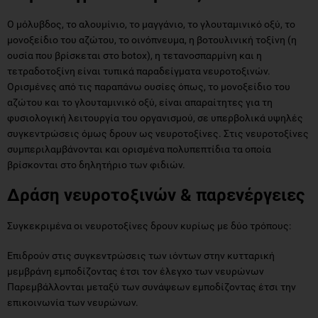
O μόλυβδος, το αλουμίνιο, το μαγγάνιο, το γλουταμινικό οξύ, το
μονοξείδιο του αζώτου, το οινόπνευμα, η βοτουλινική τοξίνη (η
ουσία που βρίσκεται στο botox), η τετανοσπαρμίνη και η
τετραδοτοξίνη είναι τυπικά παραδείγματα νευροτοξινών.
Ορισμένες από τις παραπάνω ουσίες όπως, το μονοξείδιο του
αζώτου και το γλουταμινικό οξύ, είναι απαραίτητες για τη
φυσιολογική λειτουργία του οργανισμού, σε υπερβολικά υψηλές
συγκεντρώσεις όμως δρουν ως νευροτοξίνες. Στις νευροτοξίνες
συμπεριλαμβάνονται και ορισμένα πολυπεπτίδια τα οποία
βρίσκονται στο δηλητήριο των φιδιών.
Δράση νευροτοξινών & παρενέργειες
Συγκεκριμένα οι νευροτοξίνες δρουν κυρίως με δύο τρόπους:
Επιδρούν στις συγκεντρώσεις των ιόντων στην κυτταρική
μεμβράνη εμποδίζοντας έτσι τον έλεγχο των νευρώνων
Παρεμβάλλονται μεταξύ των συνάψεων εμποδίζοντας έτσι την
επικοινωνία των νευρώνων.