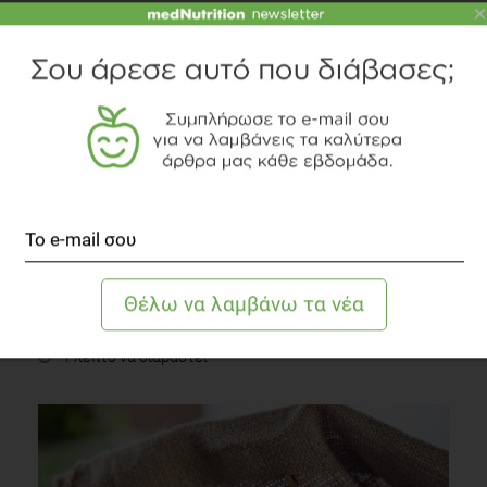
×
Μπορεί να σε ωφελήσει μια σύντομη χορτοφαγική
δίαιτα;
Δίαιτα
1 λεπτό να διαβαστεί