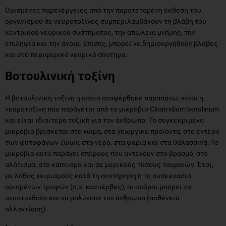
Ορισμένες παρενέργειες από την παρατεταμένη έκθεση του
οργανισμού σε νευροτοξίνες συμπεριλαμβάνουν τη βλάβη του
κεντρικού νευρικού συστήματος, την απώλεια μνήμης, την
επιληψία και την άνοια. Επίσης, μπορεί να δημιουργηθούν βλάβες
και στο περιφερικό νευρικό σύστημα.
Βοτουλινική τοξίνη
Η βοτουλινική τοξίνη η οποία αναφέρθηκε παραπάνω, είναι η
νευροτοξίνη που παράγεται από το μικρόβιο Clostridium botulinum
και είναι ιδιαίτερα τοξική για τον άνθρωπο. Το συγκεκριμένο
μικρόβιο βρίσκεται στο χώμα, στα γεωργικά προϊόντα, στο έντερο
των φυτοφάγων ζώων, στο νερό, στα ψάρια και στα θαλασσινά. Το
μικρόβιο αυτό παράγει σπόρους που αντέχουν στο βρασμό, στο
αλάτισμα, στο κάπνισμα και σε μερικούς τύπους τουρσιών. Έτσι,
με λάθος χειρισμούς κατά τη συντήρηση ή τη συσκευασία
ορισμένων τροφών (π.χ. κονσέρβες), οι σπόροι μπορεί να
αναπτυχθούν και να μολύνουν τον άνθρωπο (ασθένεια
αλλαντίαση).