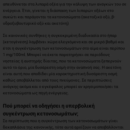
απευθύνεται στα λιπαρά οξέα για την κάλυψη των αναγκών του σε
ενέργεια. Έτσι, γίνεται η διάσπαση των λιπαρών οξέων στο
συκώτι και παράγονται τα κετονοσώματα (ακετοξικό οξύ, β-
υδροξυβουτυρικό οξύ και ακετόνη)
Σε κανονικές συνθήκες η συγκεκριμένη διαδικασία στο ήπαρ
(κετογένεση) λαμβάνει χώρα ελεγχόμενα και σε μικρό βαθμό και
έτσι η συγκέντρωση των κετονοσωμάτων στο αίμα είναι περίπου
1 mg/100ml. Μπορεί να έχετε παρατηρήσει σε περιόδους
νηστείας ή αυστηρής δίαιτας, που τα κετονοσώματα ξεπερνούν
αυτό το όριο, μία δυσάρεστη οσμή στην αναπνοή σας. Η ακετόνη
είναι αυτή που αποδίδει μία χαρακτηριστική δυσάρεστη οσμή
καθώς αποβάλλεται από τους πνεύμονες. Σε περιπτώσεις
ανάγκης ακόμα και ο εγκέφαλος μπορεί αν χρησιμοποιήσει τα
κετονοσώματα ως πηγή ενέργειας.
Πού μπορεί να οδηγήσει η υπερβολική
συγκέντρωση κετονοσωμάτων;
Σε περίπτωση που η συγκέντρωση των κετονοσωμάτων γίνει
δεκαπλάσια της κανονικής, τότε αυτά αρχίζουν να αποβάλλονται