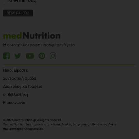
Η σωστή διατροφή προσφέρει Υγεία
Ποιοι Είμαστε
Συντακτική Ομάδα
Διαιτολογικά Γραφεία
e- Βιβλιοθήκη
Επικοινωνία
© 2026 medNutrition.gr. All rights reserved.
Το medNutrition δεν παρέχει ιατρικές συμβουλές, διαγνώσεις ή θεραπείες.
Δείτε
περισσότερες πληροφορίες
.