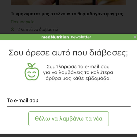
Τι «μηνύματα» μας στέλνουν τα θερμιδογόνα φαγητά;
Παχυσαρκία
2 λεπτά να διαβαστεί
×
Ποια είναι η καλύτερη ώρα για προπόνηση;
Fitness
2 λεπτά να διαβαστεί