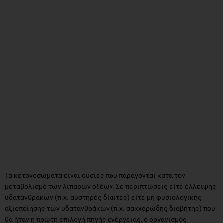
Τα κετονοσώματα είναι ουσίες που παράγονται κατά τον
μεταβολισμό των λιπαρών οξέων. Σε περιπτώσεις είτε έλλειψης
υδατανθράκων (π.χ. αυστηρές δίαιτες) είτε μη φυσιολογικής
αξιοποίησης των υδατανθράκων (π.χ. σακχαρώδης διαβήτης) που
θα ήταν η πρώτη επιλογή πηγής ενέργειας, ο οργανισμός