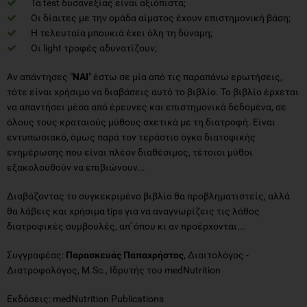
Τα test δυσανεξίας είναι αξιόπιστα;
Οι δίαιτες με την ομάδα αίματος έχουν επιστημονική βάση;
Η τελευταία μπουκιά έχει όλη τη δύναμη;
Οι light τροφές αδυνατίζουν;
Αν απάντησες "
ΝΑΙ
" έστω σε μία από τις παραπάνω ερωτήσεις,
τότε είναι χρήσιμο να διαβάσεις αυτό το βιβλίο. Το βιβλίο έρχεται
να απαντήσει μέσα από έρευνες και επιστημονικά δεδομένα, σε
όλους τους κραταιούς μύθους σχετικά με τη διατροφή. Είναι
εντυπωσιακό, όμως παρά τον τεράστιο όγκο διατοφικής
ενημέρωσης που είναι πλέον διαθέσιμος, τέτοιοι μύθοι
εξακολουθούν να επιβιώνουν...
Διαβάζοντας το συγκεκριμένο βιβλίο θα προβληματιστείς, αλλά
θα λάβεις και χρήσιμα tips για να αναγνωρίζεις τις λάθος
διατροφικές συμβουλές, απ' όπου κι αν προέρχονται...
Συγγραφέας:
Παρασκευάς Παπαχρήστος
, Διαιτολόγος -
Διατροφολόγος, M.Sc., Ιδρυτής του medNutrition
Εκδόσεις: medNutrition Publications