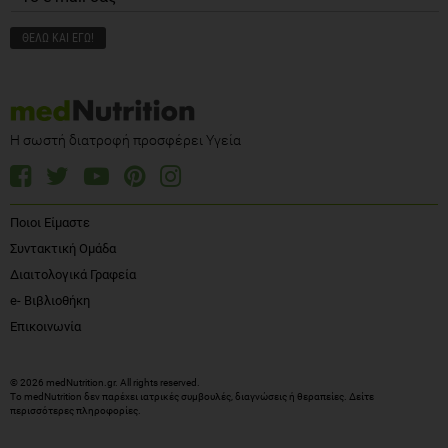
Η σωστή διατροφή προσφέρει Υγεία
Ποιοι Είμαστε
Συντακτική Ομάδα
Διαιτολογικά Γραφεία
e- Βιβλιοθήκη
Επικοινωνία
© 2026 medNutrition.gr. All rights reserved.
Το medNutrition δεν παρέχει ιατρικές συμβουλές, διαγνώσεις ή θεραπείες.
Δείτε
περισσότερες πληροφορίες
.