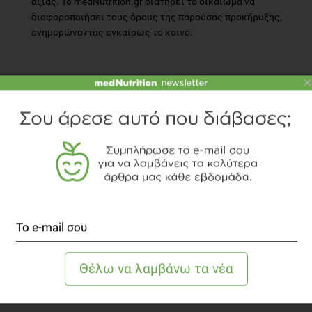
αξίας. Το medNutrition.gr διατηρεί το δικαίωμα να
διαφοροποιήσει τους όρους της παρούσας προκήρυξης,
ενημερώνοντας εγκαίρως το κοινό.
×
TOPICS
ΔΙΑΤΡΟΦΗ
ΥΓΕΙΑ
ΔΙΑΓΩΝΙΣΜΟΣ
Προβολή