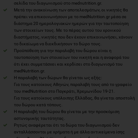
σελίδα του διαγωνισμού στο mednutrition.gr.
Μετά την ανακοίνωση των αποτελεσμάτων, οι νικητές θα
πρέπει να επικοινωνήσουν με το medNutrition.gr μέσα σε
διάστημα 20 ημερολογιακών ημερών για την ταυτοποίηση
των στοιχείων τους. Με το πέρας αυτού του χρονικού
διαστήματος, νικητές που δεν έχουν επικοινωνήσει, χάνουν
το δικαίωμα να διεκδικήσουν το δώρο τους.
Προϋπόθεση για την παραλαβή του δώρου είναι η
ταυτοποίηση των στοιχείων του νικητή και η αναφορά του
ότι έχει συμμετάσχει και κερδίσει στο διαγωνισμό του
medNutrition.gr.
Η παραλαβή των δώρων θα γίνεται ως εξής:
Για τους κατοίκους Αθηνών, παραλαβή τους από το γραφείο
του medNutrition στο Παγκράτι, Χρεμωνίδου 19-21.
Για τους κατοίκους υπόλοιπης Ελλάδας, θα γίνεται αποστολή
του δώρου κατά τόπους.
Η παραλαβή του δώρου θα γίνεται με την προσκόμιση
αστυνομικής ταυτότητας.
Ρητώς αναφέρεται ότι τα δώρα του διαγωνισμού δεν
ανταλλάσσονται με χρήματα ή με άλλα αντικείμενα ίσης