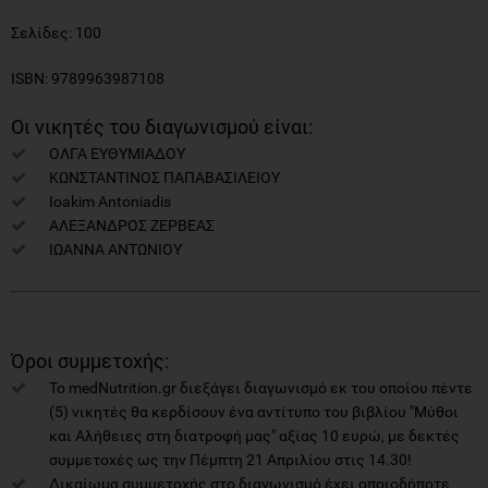
Σελίδες: 100
ISBN: 9789963987108
Οι νικητές του διαγωνισμού είναι:
ΟΛΓΑ ΕΥΘΥΜΙΑΔΟΥ
ΚΩΝΣΤΑΝΤΙΝΟΣ ΠΑΠΑΒΑΣΙΛΕΙΟΥ
Ioakim Antoniadis
ΑΛΕΞΑΝΔΡΟΣ ΖΕΡΒΕΑΣ
ΙΩΑΝΝΑ ΑΝΤΩΝΙΟΥ
Όροι συμμετοχής:
Το medNutrition.gr διεξάγει διαγωνισμό εκ του οποίου πέντε
(5) νικητές θα κερδίσουν ένα αντίτυπο του βιβλίου "Μύθοι
και Αλήθειες στη διατροφή μας" αξίας 10 ευρώ, με δεκτές
συμμετοχές ως την Πέμπτη 21 Απριλίου στις 14.30!
Δικαίωμα συμμετοχής στο διαγωνισμό έχει οποιοδήποτε