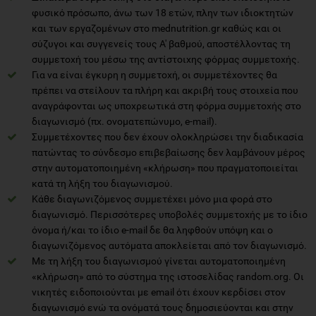
φυσικό πρόσωπο, άνω των 18 ετών, πλην των ιδιοκτητών
και των εργαζομένων στο mednutrition.gr καθώς και οι
σύζυγοι και συγγενείς τους Α' βαθμού, αποστέλλοντας τη
συμμετοχή του μέσω της αντίστοιχης φόρμας συμμετοχής.
Για να είναι έγκυρη η συμμετοχή, οι συμμετέχοντες θα
πρέπει να στείλουν τα πλήρη και ακριβή τους στοιχεία που
αναγράφονται ως υποχρεωτικά στη φόρμα συμμετοχής στο
διαγωνισμό (πχ. ονοματεπώνυμο, e-mail).
Συμμετέχοντες που δεν έχουν ολοκληρώσει την διαδικασία
πατώντας το σύνδεσμο επιβεβαίωσης δεν λαμβάνουν μέρος
στην αυτοματοποιημένη «κλήρωση» που πραγματοποιείται
κατά τη λήξη του διαγωνισμού.
Κάθε διαγωνιζόμενος συμμετέχει μόνο μια φορά στο
διαγωνισμό. Περισσότερες υποβολές συμμετοχής με το ίδιο
όνομα ή/και το ίδιο e-mail δε θα ληφθούν υπόψη και ο
διαγωνιζόμενος αυτόματα αποκλείεται από τον διαγωνισμό.
Με τη λήξη του διαγωνισμού γίνεται αυτοματοποιημένη
«κλήρωση» από το σύστημα της ιστοσελίδας random.org. Οι
νικητές ειδοποιούνται με email ότι έχουν κερδίσει στον
διαγωνισμό ενώ τα ονόματά τους δημοσιεύονται και στην