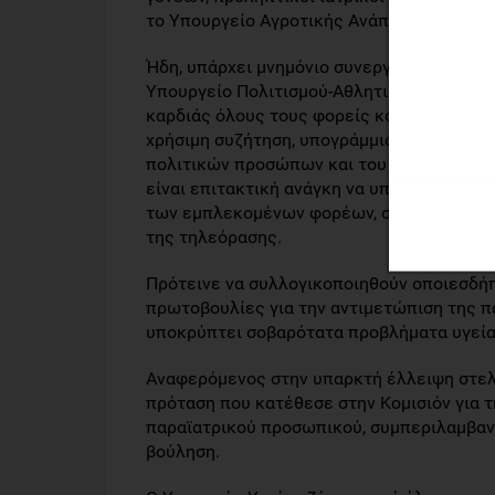
το Υπουργείο Αγροτικής Ανάπτυξης ώστε ν
Ήδη, υπάρχει μνημόνιο συνεργασίας ανάμεσ
Υπουργείο Πολιτισμού-Αθλητισμού. Ο κ. Κ
καρδιάς όλους τους φορείς και τους επιστ
χρήσιμη συζήτηση, υπογράμμισε πως είναι
πολιτικών προσώπων και του ιδίου, για τ
είναι επιτακτική ανάγκη να υπάρξει ένας
των εμπλεκομένων φορέων, συναρτήσει τ
της τηλεόρασης.
Πρότεινε να συλλογικοποιηθούν οποιεσδή
πρωτοβουλίες για την αντιμετώπιση της πα
υποκρύπτει σοβαρότατα προβλήματα υγείας 
Αναφερόμενος στην υπαρκτή έλλειψη στελε
πρόταση που κατέθεσε στην Κομισιόν για 
παραϊατρικού προσωπικού, συμπεριλαμβανο
βούληση.