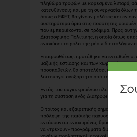
πληθώρα τροφών με κορεσμένα λιπαρά, σά
κατευθύνσεις και με τη συνεργασία όλων
όπως ο ΕΦΕΤ, θα γίνουν μελέτες και εν σ
αυστηρότερα όρια στις ποσότητες ορισμέν
που εμπεριέχονται σε τρόφιμα. Προς αυτή
Διατροφικής Πολιτικής, η οποία όπως επε
ενισχύσει το ρόλο της μέσω διαιτολόγων α
Επιπροσθέτως, προτάθηκε να ενταθούν οι 
μαζικής εστίασης και των χώρων άσκησης
προσπαθειών, θα αποτελέσει η θεσμοθέτησ
λειτουργεί ανεξάρτητα από την πολιτική κα
Εντός του συγκεκριμένου πλαισίου προτά
για τη σύσταση ενός Διατροφικού Παρατηρ
Ο τρίτος και εξαιρετικής σημασίας πυλώνας
πρόληψη της παιδικής παχυσαρκίας . Για 
εντάσσονται ενισχυμένες δράσεις όπως τ
να «τρέχουν» προγράμματα διατροφικής α
γονέων, προληπτικοί ιατρικοί έλεγχοι των