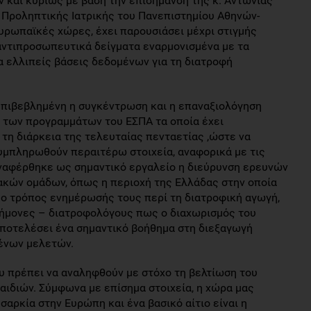
 και κυρίως με βάση την επισήμανση της κ. Αντωνίας
 Προληπτικής Ιατρικής του Πανεπιστημίου Αθηνών-
υρωπαϊκές χώρες, έχει παρουσιάσει μέχρι στιγμής
 αντιπροσωπευτικά δείγματα εναρμονισμένα με τα
 ελλιπείς βάσεις δεδομένων για τη διατροφή
επιβεβλημένη η συγκέντρωση και η επαναξιολόγηση
 των προγραμμάτων του ΕΣΠΑ τα οποία έχει
τη διάρκεια της τελευταίας πενταετίας ,ώστε να
συμπληρωθούν περαιτέρω στοιχεία, αναφορικά με τις
αναφέρθηκε ως σημαντικό εργαλείο η διεύρυνση ερευνών
ακών ομάδων, όπως η περιοχή της Ελλάδας στην οποία
, ο τρόπος ενημέρωσής τους περί τη διατροφική αγωγή,
τήμονες – διατροφολόγους πως ο διαχωρισμός του
αποτελέσει ένα σημαντικό βοήθημα στη διεξαγωγή
ένων μελετών.
υ πρέπει να αναληφθούν με στόχο τη βελτίωση του
αιδιών. Σύμφωνα με επίσημα στοιχεία, η χώρα μας
σαρκία στην Ευρώπη και ένα βασικό αίτιο είναι η