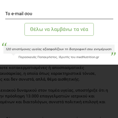
α υπάρχουν ομόπνοες και συντονισμένες δράσεις.
α στο Υπουργείο Υγείας, το Υπουργείο Παιδείας και το
ουρουμπλής από την πλευρά του αφού ευχαρίστησε από
ήμονες για την παρουσία τους στην εξαιρετικά αυτή
 πολλαπλάσια η ευθύνη όλων και πρωτίστως των
η βελτίωση της παρούσας πραγματικότητας. Ανέφερε ότι
 συνολικός σχεδιασμός καθώς και στενή συνεργασία όλων
ης ενημέρωσης του κόσμου μέσω δράσεων αλλά και μέσω
ποτε κατακερματισμένες ή αποσπασματικές
χυσαρκίας, η οποία όπως χαρακτηριστικά τόνισε,
και δεν συνιστά, απλά, θέμα αισθητικής.
χιακού δυναμικού στον τομέα υγείας, υποστήριξε ότι η
την πρόσληψη 13.000 επαγγελματιών ιατρικού και
μένων και διαιτολόγων, συνιστά πολιτική επιλογή και