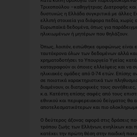
Κατά κοινή ομολογία των παρευρισκομένων
Τριχοπούλου –καθηγήτριας Διατροφής και
δυστυχώς η Ελλάδα συγκριτικά με άλλες Ε
ελλιπή στοιχεία για διάφορα πεδία, χωρίς
Ευρωπαϊκά δεδομένα, όπως για παράδειγμα
ηλικιωμένων ή μητέρων που θηλάζουν.
Όπως, λοιπόν, ειπώθηκε ομοφώνως είναι 
ταυτόχρονα όλων των δεδομένων αλλά και
χρηματοδοτήσει το Υπουργείο Υγείας κατά 
καταγραφούν οι όποιες ελλείψεις και να 
ηλικιακές ομάδες από 0-74 ετών. Επίσης 
σε ποιοτικά χαρακτηριστικά των πληθυσμι
διαμένουν, οι διατροφικές τους συνήθειες
κ.α. Κατέστη επίσης σαφές από τους επισ
εθνικού και περιφερειακού δείγματος θα 
αποτελεσματικότερων και πιο ολοκληρωμ
Ο δεύτερος άξονας αφορά στις δράσεις πο
τρόπου ζωής των Ελλήνων, ενηλίκων και π
κατέχει την πρώτη θέση στην παιδική παχυ