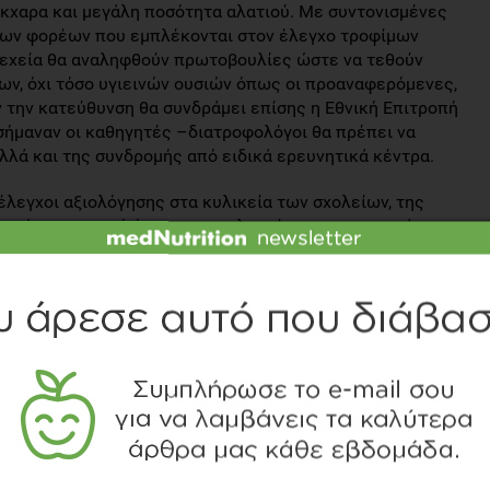
κχαρα και μεγάλη ποσότητα αλατιού. Με συντονισμένες
 των φορέων που εμπλέκονται στον έλεγχο τροφίμων
υνεχεία θα αναληφθούν πρωτοβουλίες ώστε να τεθούν
ων, όχι τόσο υγιεινών ουσιών όπως οι προαναφερόμενες,
ν την κατεύθυνση θα συνδράμει επίσης η Εθνική Επιτροπή
σήμαναν οι καθηγητές –διατροφολόγοι θα πρέπει να
λλά και της συνδρομής από ειδικά ερευνητικά κέντρα.
έλεγχοι αξιολόγησης στα κυλικεία των σχολείων, της
, ενώ ουσιαστικό όχημα στην υλοποίηση των παραπάνω
η ενός νέου συντονιστικού φορέα ο οποίος θα
τάσταση και την πολιτική διοίκηση.
θηκε στον Υπουργό Υγείας να καταβληθούν προσπάθειες
ητηρίου.
 που θα ''χτίσει'' το Υπουργείο Υγείας αφορά στην
την καλύτερη επίτευξη του συγκεκριμένου στόχου
α ενημερωτικά σεμινάρια των δασκάλων ώστε να μπορούν
γωγής, ενδελεχής και οργανωμένη ενημέρωση των
 παιδιών, διανομή φρούτων στα σχολεία και συνεργασία με