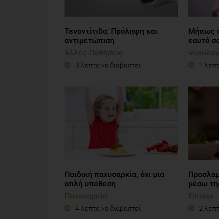
Τενοντίτιδα: Πρόληψη και
Μήπως π
αντιμετώπιση
εαυτό σα
Άλλες Παθήσεις
Ψυχολογ
3 λεπτά να διαβαστεί
1 λεπτ
Παιδική παχυσαρκία, όχι μια
Προσλαμ
απλή υπόθεση
μέσω τη
Παχυσαρκία
Fitness
4 λεπτά να διαβαστεί
2 λεπτ