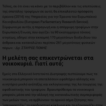
Τέλος, σε ότι έχει να κάνει με το περιβάλλον και τις επιπτώσεις
της σπατάλης τροφίμων σε αυτό, θα επικαλεστώ πρόσφατη
έρευνα (2014) της Υπηρεσίας για την Έρευνα του Ευρωπαϊκού
Κοινοβουλίου (European Parliamentary Research Service).
Σύμφωνα με αυτήν, η παραγωγή και η απόρριψη τροφίμων στην
Ευρωπαϊκή Ένωση, που αγγίζει τα 90 εκατομμύρια τόνους
ετησίως, οδηγεί στην εκπομπή 170 μεγατόνων διοξειδίου του
άνθρακα και καταναλώνει περίπου 261 μεγατόνους φυσικών
πόρων. -
Δρ. ΣΤΑΥΡΟΣ ΠΟΝΗΣ
Η μελέτη σας επικεντρώνεται στα
νοικοκυριά. Γιατί αυτό;
Εμείς στο Ελληνικό Ινστιτούτο Διατροφής πιστεύουμε πως τα
νοικοκυριά μπορούν να αποτελέσουν εφαλτήριο αλλαγής και
κινητήριο μοχλό ανάταξης και εκλογίκευσης της λειτουργίας της
εφοδιαστικής του τροφίμου. Βραχυπρόθεσμα τα νοικοκυριά
μπορούν, μέσα από την αλλαγή της καταναλωτικής συμπεριφοράς
των μελών τους, να αμβλύνουν το αρχικό σήμα ζήτησης που
"υπερφορτίζει" το εφοδιαστικό κύκλωμα και το εξαναγκάζει στην