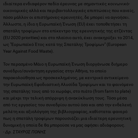
ιδιαίτερα ενδιαφέρον πεδίο έρευνας με σημαντικές κοινωνικό-
οικονομικές αλλά και περιβαντολλογικές επιπτώσεις που κανείς,
πόσο μάλλον οι επιστήμονες-ερευνητές, δε μπορεί να αγνοήσει.
Άλλωστε, η ίδια η Ευρωπαϊκή Ένωση (EU) έχει τοποθετήσει τη
σπατάλη τροφίμων στο επίκεντρο της ερευνητικής της ατζέντας
(EU 2020 priorities) και στο πλαίσιο αυτό, έχει ανακηρύξει το 2014,
ως "Ευρωπαϊκό Έτος κατά της Σπατάλης Τροφίμων" (European
Year Against Food Waste).
Τον περασμένο Μάιο η Ευρωπαϊκή Ένωση διοργάνωσε διήμερο
συνέδριο/συνάντηση εργασίας στην Αθήνα, το οποίο
παρακολούθησα ως προσκεκλημένος, με κεντρικό αντικείμενο
την Ευρωπαϊκή Εφοδιαστική Αλυσίδα Τροφίμων και το φαινόμενο
της σπατάλης τους από το χωράφι, στο πιάτο (from farm to plate)
και μέχρι την τελική απόρριψη ή ανακύκλωση τους. Τόσο μέσα
από τις εργασίες του συνεδρίου αυτού όσο και από την ενδελεχή
μελέτη και αξιολόγηση της βιβλιογραφίας, καθίσταται φανερό
πως η σπατάλη τροφίμων παρουσιάζει μια ιδιαίτερη ερευνητική
δυναμική η οποία δε θα μπορούσε να μας αφήσει αδιάφορους.
-
Δρ. ΣΤΑΥΡΟΣ ΠΟΝΗΣ