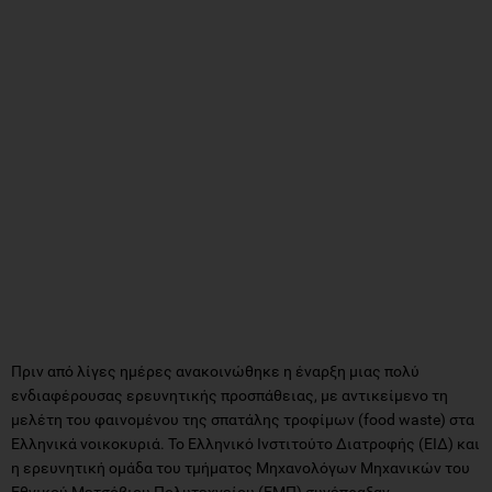
Πριν από λίγες ημέρες ανακοινώθηκε η έναρξη μιας πολύ
ενδιαφέρουσας ερευνητικής προσπάθειας, με αντικείμενο τη
μελέτη του φαινομένου της σπατάλης τροφίμων (food waste) στα
Ελληνικά νοικοκυριά. Το Ελληνικό Ινστιτούτο Διατροφής (ΕΙΔ) και
η ερευνητική ομάδα του τμήματος Μηχανολόγων Μηχανικών του
Εθνικού Μετσόβιου Πολυτεχνείου (ΕΜΠ) συνέπραξαν