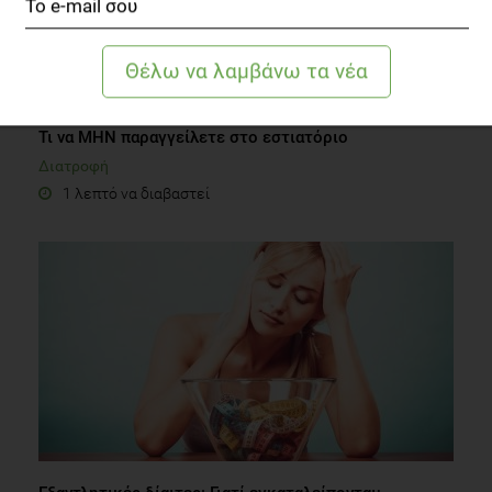
SLIDESHOW
Τι να ΜΗΝ παραγγείλετε στο εστιατόριο
Διατροφή
1 λεπτό να διαβαστεί