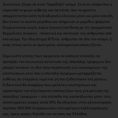
Δυστυχώς ζούμε σε έναν "παράδοξο" κόσμο. Σε έναν κόσμο που η
κόρα από το ψωμί κόβεται και πετιέται, που τα φρούτα
απορρίπτονται κατά τη διαδικασία έλεγχου μόνο και μόνο επειδή
δεν έχουν το σωστό μέγεθος και σχήμα και οι μερίδες φαγητού
διογκώνονται χωρίς καμία λογική ή σύνδεση με τις πραγματικές
θερμιδικές ανάγκες –ποσοτικά και ποιοτικά- του ανθρώπου από
ένα γεύμα. Την ίδια στιγμή 870 εκ. άνθρωποι σε όλο τον κόσμο, ή
ένας στους οκτώ αν προτιμάτε, συστηματικά υποσιτίζεται.
Σημειώστε επίσης πως ακόμα και αν κάποιος επιλέξει να
αγνοήσει τον κοινωνικό αντίκτυπο της σπατάλης τροφίμων, δεν
μπορεί να κάνει το ίδιο στην περίπτωση των οικονομικών της
επιπτώσεων, εκεί που η σπατάλη τροφίμων μεταφράζεται
ευθέως σε ενέργεια, νερό και γη που ξοδεύτηκαν επί ματαίω.
Ενδεικτικά θα αναφέρω πως μελέτες επιστημόνων και
οργανισμών του εξωτερικού υπολογίζουν πως μια μείωση της
σπατάλης τροφίμων – στο επίπεδο της κατανάλωσης μόνο- στις
αναπτυγμένες χώρες κατά 30%, θα οδηγήσει στην εξοικονόμηση
περίπου 400.000 τετραγωνικών χιλιομέτρων καλλιεργήσιμης
γης, τρεις φορές δηλαδή την έκταση της Ελλάδας.