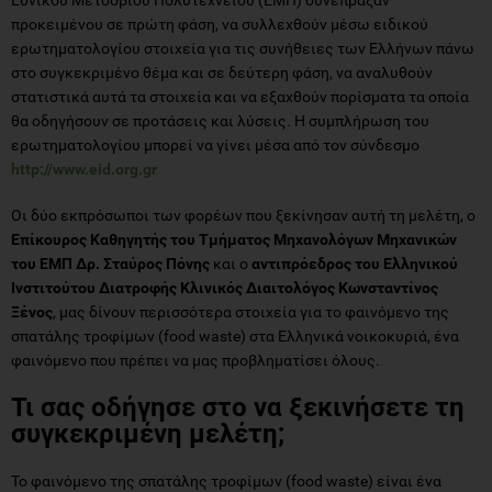
προκειμένου σε πρώτη φάση, να συλλεχθούν μέσω ειδικού
ερωτηματολογίου στοιχεία για τις συνήθειες των Ελλήνων πάνω
στο συγκεκριμένο θέμα και σε δεύτερη φάση, να αναλυθούν
στατιστικά αυτά τα στοιχεία και να εξαχθούν πορίσματα τα οποία
θα οδηγήσουν σε προτάσεις και λύσεις. Η συμπλήρωση του
ερωτηματολογίου μπορεί να γίνει μέσα από τον σύνδεσμο
http://www.eid.org.gr
Οι δύο εκπρόσωποι των φορέων που ξεκίνησαν αυτή τη μελέτη, ο
Επίκουρος Καθηγητής του Τμήματος Μηχανολόγων Μηχανικών
του ΕΜΠ Δρ. Σταύρος Πόνης
και ο
αντιπρόεδρος του Ελληνικού
Ινστιτούτου Διατροφής Κλινικός Διαιτολόγος Κωνσταντίνος
Ξένος
, μας δίνουν περισσότερα στοιχεία για το φαινόμενο της
σπατάλης τροφίμων (food waste) στα Ελληνικά νοικοκυριά, ένα
φαινόμενο που πρέπει να μας προβληματίσει όλους.
Τι σας οδήγησε στο να ξεκινήσετε τη
συγκεκριμένη μελέτη;
Το φαινόμενο της σπατάλης τροφίμων (food waste) είναι ένα