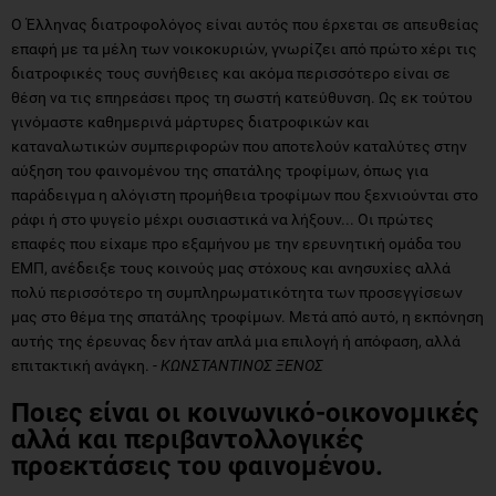
Ο Έλληνας διατροφολόγος είναι αυτός που έρχεται σε απευθείας
επαφή με τα μέλη των νοικοκυριών, γνωρίζει από πρώτο χέρι τις
διατροφικές τους συνήθειες και ακόμα περισσότερο είναι σε
θέση να τις επηρεάσει προς τη σωστή κατεύθυνση. Ως εκ τούτου
γινόμαστε καθημερινά μάρτυρες διατροφικών και
καταναλωτικών συμπεριφορών που αποτελούν καταλύτες στην
αύξηση του φαινομένου της σπατάλης τροφίμων, όπως για
παράδειγμα η αλόγιστη προμήθεια τροφίμων που ξεχνιούνται στο
ράφι ή στο ψυγείο μέχρι ουσιαστικά να λήξουν... Οι πρώτες
επαφές που είχαμε προ εξαμήνου με την ερευνητική ομάδα του
ΕΜΠ, ανέδειξε τους κοινούς μας στόχους και ανησυχίες αλλά
πολύ περισσότερο τη συμπληρωματικότητα των προσεγγίσεων
μας στο θέμα της σπατάλης τροφίμων. Μετά από αυτό, η εκπόνηση
αυτής της έρευνας δεν ήταν απλά μια επιλογή ή απόφαση, αλλά
επιτακτική ανάγκη. -
ΚΩΝΣΤΑΝΤΙΝΟΣ ΞΕΝΟΣ
Ποιες είναι οι κοινωνικό-οικονομικές
αλλά και περιβαντολλογικές
προεκτάσεις του φαινομένου.