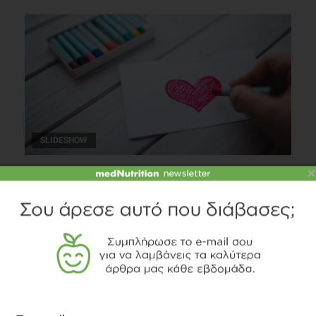
SLIDESHOW
×
Μύθοι και αλήθειες γύρω από την υπέρταση
Καρδιαγγειακά
1 λεπτό να διαβαστεί