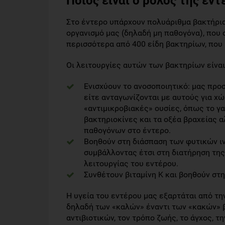
Ποιος είναι ο ρόλος της εν
Στο έντερο υπάρχουν πολυάριθμα βακτήρια
οργανισμό μας (δηλαδή μη παθογόνα), που
περισσότερα από 400 είδη βακτηρίων, που
Οι λειτουργίες αυτών των βακτηρίων είναι 
Ενισχύουν το ανοσοποιητικό: μας πρ
είτε ανταγωνίζονται με αυτούς για χώ
«αντιμικροβιακές» ουσίες, όπως το γα
βακτηριοκίνες και τα οξέα βραχείας 
παθογόνων στο έντερο.
Βοηθούν στη διάσπαση των φυτικών ι
συμβάλλοντας έτσι στη διατήρηση της
λειτουργίας του εντέρου.
Συνθέτουν βιταμίνη Κ και βοηθούν στ
Η υγεία του εντέρου μας εξαρτάται από τη
δηλαδή των «καλών» έναντι των «κακών» β
αντιβιοτικών, τον τρόπο ζωής, το άγχος, τη