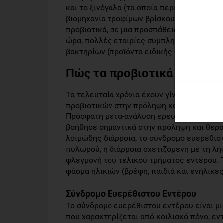
και το ξινόγαλα (τα οποία περιέχουν κυρί
βιομηχανία τροφίμων βρίσκουμε πολλά πρ
προβιοτικά, σε μια προσπάθεια να αυξήσου
ώρα, πολλές εταιρίες συμπληρωμάτων δια
βακτηρίων (προϊόντα ειδικής διατροφής).
Πώς τα προβιοτικά ενισχύου
Τα τελευταία χρόνια έχουν γίνει πολλές 
προβιοτικών στην πρόληψη και θεραπεία 
Πρόσφατη μετα-ανάλυση ερευνών πάνω στη 
βοήθησε σημαντικά στην πρόληψη και θερα
λοιμώδης διάρροια, το σύνδρομο ευερέθισ
πυλωρού, η διάρροια σχετιζόμενη με τη λήψη
φλεγμονή του τελικού τμήματος εντέρου. Τ
φάσμα ηλικιών (βρέφη, παιδιά και ενήλικες
Σύνδρομο Ευερέθιστου Εντέρου
Το σύνδρομο ευερέθιστου εντέρου είναι μι
που χαρακτηρίζεται από κοιλιακό πόνο, εν