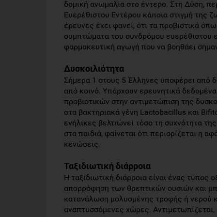
δομική ανωμαλία στο έντερο. Στη Δύση, π
Ευερέθιστου Εντέρου κάποια στιγμή της ζω
έρευνες έχει φανεί, ότι τα προβιοτικά όπ
συμπτώματα του συνδρόμου ευερέθιστου εν
φαρμακευτική αγωγή που να βοηθάει σημαν
Δυσκοιλιότητα
Σήμερα 1 στους 5 Έλληνες υποφέρει από δ
από κοινό. Υπάρχουν ερευνητικά δεδομένα
προβιοτικών στην αντιμετώπιση της δυσκοι
στα βακτηριακά γένη Lactobacillus και Bifi
ενήλικες βελτιώνει τόσο τη συχνότητα τη
στα παιδιά, φαίνεται ότι περιορίζεται η 
κενώσεις.
Ταξιδιωτική διάρροια
Η ταξιδιωτική διάρροια είναι ένας τύπος ο
απορρόφηση των θρεπτικών ουσιών και μπο
κατανάλωση μολυσμένης τροφής ή νερού κα
αναπτυσσόμενες χώρες. Αντιμετωπίζεται, 