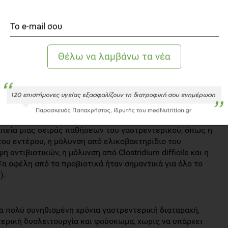
ως λακτοβάκιλλους). Τα τελευταία χρόνια όμως, στη
οϊόντα εμπλουτισμένα με περισσότερα ζωντανά
ν τα οφέλη αυτών των προϊόντων στην υγεία. Την ίδια
τροφής διαθέτουν στην αγορά σκευάσματα προβιοτικών
ν την υγεία του εντέρου;
έρευνες όσον αφορά την αποτελεσματικότητα της λήψης
πολλών παθήσεων του γαστρεντερικού συστήματος.
δράση των προβιοτικών, κατάδειξε ότι η χορήγησή τους
πεία μιας σειράς παθήσεων του γαστρεντερικού, όπως η
του εντέρου, η μόλυνση από ελικοβακτηρίδιο του
 αντιβιοτικών, η μόλυνση από Clostridium difficile και η
α οφέλη από τα προβιοτικά ήταν σημαντικά για όλο το
).
α πολύ συνηθισμένη χρόνια γαστρεντερική διαταραχή,
τερική δυσλειτουργία και φούσκωμα, χωρίς να υπάρχει