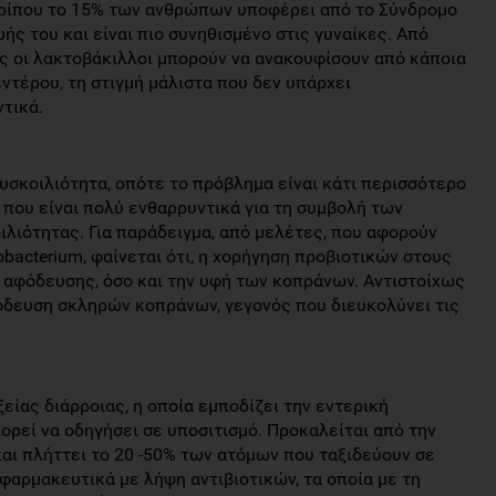
ερίπου το 15% των ανθρώπων υποφέρει από το Σύνδρομο
ής του και είναι πιο συνηθισμένο στις γυναίκες. Από
ως οι λακτοβάκιλλοι μπορούν να ανακουφίσουν από κάποια
τέρου, τη στιγμή μάλιστα που δεν υπάρχει
τικά.
υσκοιλιότητα, οπότε το πρόβλημα είναι κάτι περισσότερο
 που είναι πολύ ενθαρρυντικά για τη συμβολή των
λιότητας. Για παράδειγμα, από μελέτες, που αφορούν
tobacterium, φαίνεται ότι, η χορήγηση προβιοτικών στους
ς αφόδευσης, όσο και την υφή των κοπράνων. Αντιστοίχως
αφόδευση σκληρών κοπράνων, γεγονός που διευκολύνει τις
ξείας διάρροιας, η οποία εμποδίζει την εντερική
ρεί να οδηγήσει σε υποσιτισμό. Προκαλείται από την
ι πλήττει το 20 -50% των ατόμων που ταξιδεύουν σε
φαρμακευτικά με λήψη αντιβιοτικών, τα οποία με τη