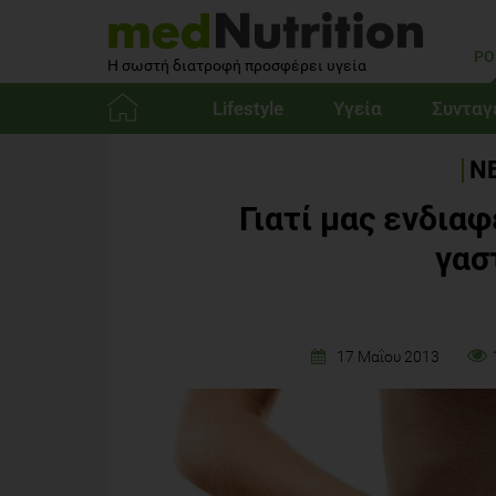
PO
Η σωστή διατροφή προσφέρει υγεία
Lifestyle
Υγεία
Συνταγ
Αρχική
ΝΕ
Γιατί μας ενδιαφ
γασ
17 Μαΐου 2013