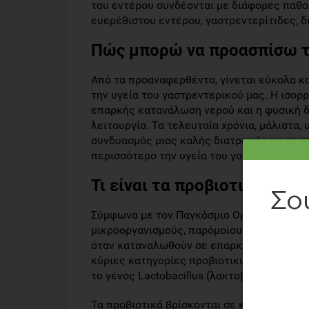
του εντέρου συνδέονται με διάφορες παθο
ευερέθιστου εντέρου, γαστρεντερίτιδες, δ
Πώς μπορώ να προασπίσω τη
Από τα προαναφερθέντα, γίνεται εύκολα κα
την υγεία του γαστρεντερικού μας. Η ισορ
επαρκής κατανάλωση νερού και η φυσική δ
λειτουργία. Τα τελευταία χρόνια, μάλιστα
συνδυασμός μιας καλής διατροφής με τη σ
περισσότερο την υγεία του γαστρεντερικού
Τι είναι τα προβιοτικά;
Σύμφωνα με τον Παγκόσμιο Οργανισμό Υγεί
μικροοργανισμούς, παρόμοιους με αυτούς π
όταν καταναλωθούν σε επαρκή ποσότητα έχο
κύριες κατηγορίες προβιοτικών μικροοργαν
το γένος Lactobacillus (λακτοβάκιλλοι), τ
Τα προβιοτικά βρίσκονται σε κάποια φυσικ