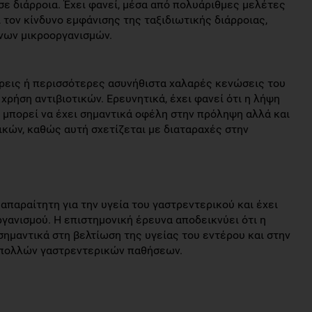
σε διάρροια. Έχει φανεί, μέσα από πολυάριθμες μελέτες
 τον κίνδυνο εμφάνισης της ταξιδιωτικής διάρροιας,
νων μικροοργανισμών.
τρεις ή περισσότερες ασυνήθιστα χαλαρές κενώσεις του
χρήση αντιβιοτικών. Ερευνητικά, έχει φανεί ότι η λήψη
, μπορεί να έχει σημαντικά οφέλη στην πρόληψη αλλά και
ικών, καθώς αυτή σχετίζεται με διαταραχές στην
απαραίτητη για την υγεία του γαστρεντερικού και έχει
ργανισμού. Η επιστημονική έρευνα αποδεικνύει ότι η
ημαντικά στη βελτίωση της υγείας του εντέρου και στην
πολλών γαστρεντερικών παθήσεων.