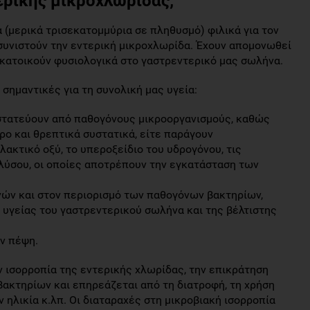
τερικής μικροχλωρίδας;
 (μερικά τρισεκατομμύρια σε πληθυσμό) φιλικά για τον
 συνιστούν την εντερική μικροχλωρίδα. Έχουν απομονωθεί
 κατοικούν φυσιολογικά στο γαστρεντερικό μας σωλήνα.
σημαντικές για τη συνολική μας υγεία:
οστατεύουν από παθογόνους μικροοργανισμούς, καθώς
ρο και θρεπτικά συστατικά, είτε παράγουν
λακτικό οξύ, το υπεροξείδιο του υδρογόνου, τις
αλύσου, οι οποίες αποτρέπουν την εγκατάσταση των
νών και στον περιορισμό των παθογόνων βακτηρίων,
 υγείας του γαστρεντερικού σωλήνα και της βέλτιστης
ην πέψη.
ν ισορροπία της εντερικής χλωρίδας, την επικράτηση
ακτηρίων και επηρεάζεται από τη διατροφή, τη χρήση
ν ηλικία κ.λπ. Οι διαταραχές στη μικροβιακή ισορροπία