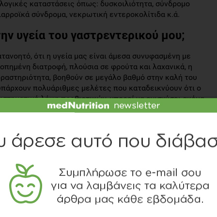
λογικές καταστάσεις όπως: δυσκοιλιότητα, σύνδρομο
ιαρροϊκά σύνδρομα, νεκρωτική εντεροκολίτιδα κ.ά.
ν υγεία του γαστρεντερικού μου;
τανοητό, ότι η υγεία μας είναι άμεσα συνυφασμένη με
ροπημένη διατροφή, πλούσια σε φρούτα και λαχανικά, η
ραστηριότητα, βοηθούν σε μεγάλο βαθμό στην καλή του
, υπάρχουν πολυάριθμες μελέτες που καταδεικνύουν ότι ο
υστηματική λήψη προβιοτικών, μπορεί να ενισχύσει ακόμα
 μας.
ας, με τον όρο προβιοτικά αναφερόμαστε σε "ζωντανούς
ου φυσιολογικά αποικίζουν το πεπτικό μας, οι οποίοι
υν οφέλη για την υγεία". Διακρίνονται μάλιστα δύο
ισμών, το γένος Bifidobacterium (μπιφιδοβακτήρια) και
α οποία έχουν πολλές υποκατηγορίες.
ά τρόφιμα που έχουν υποστεί ζύμωση, όπως το γιαούρτι