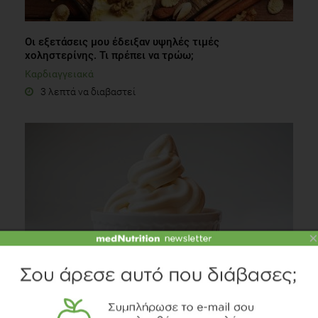
Οι εξετάσεις μου έδειξαν υψηλές τιμές
χοληστερίνης. Τι πρέπει να τρώω;
Καρδιαγγειακά
3 λεπτά να διαβαστεί
×
Η ανατομία ενός Frozen Yogurt
Διατροφή