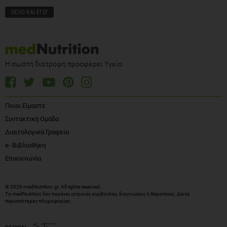
Η σωστή διατροφή προσφέρει Υγεία
Ποιοι Είμαστε
Συντακτική Ομάδα
Διαιτολογικά Γραφεία
e- Βιβλιοθήκη
Επικοινωνία
© 2026 medNutrition.gr. All rights reserved.
Το medNutrition δεν παρέχει ιατρικές συμβουλές, διαγνώσεις ή θεραπείες.
Δείτε
περισσότερες πληροφορίες
.