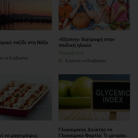
«Έξυπνη» διατροφή στην
μικό ταξίδι στη Νάξο
παιδική ηλικία
Οικογένεια
ά να διαβαστεί
6 λεπτά να διαβαστεί
Γλυκαιμικός Δείκτης vs
ψί να μαγειρέψω;
Γλυκαιμικό Φορτίο: Τι μετράει