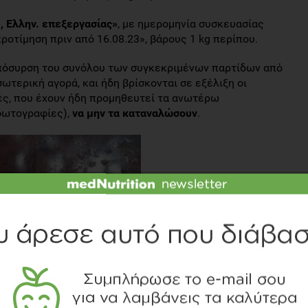
, Ελλην. επεξεργασίας»
, με ημερομηνία συσκευασίας
ροτίμηση πριν από 16.08.23», βάρους 1 kg περίπου.
απόσυρση του συνόλου των συγκεκριμένων παρτίδων από
τερική αγορά, και ήδη βρίσκονται σε εξέλιξη οι
τές, που έχουν ήδη προμηθευτεί τα ανωτέρω
φωτογραφίες),
να μην τα καταναλώσουν
.