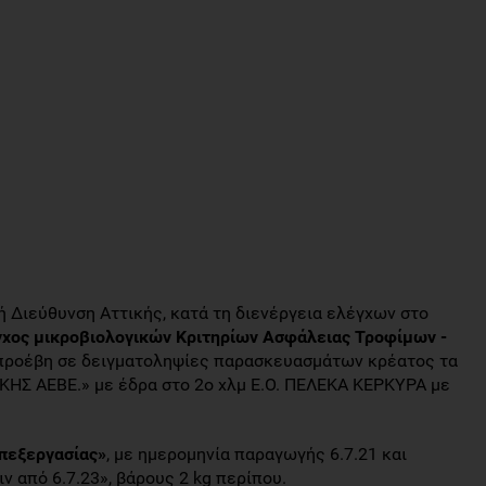
κή Διεύθυνση Αττικής, κατά τη διενέργεια ελέγχων στο
γχος μικροβιολογικών Κριτηρίων Ασφάλειας Τροφίμων -
 προέβη σε δειγματοληψίες παρασκευασμάτων κρέατος τα
ΑΚΗΣ ΑΕΒΕ.» με έδρα στο 2ο χλμ Ε.Ο. ΠΕΛΕΚΑ ΚΕΡΚΥΡΑ με
Επεξεργασίας»
, με ημερομηνία παραγωγής 6.7.21 και
 από 6.7.23», βάρους 2 kg περίπου.