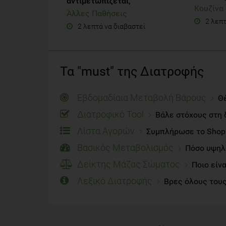
αντιμετωπίζεται;
Κουζίνα
Άλλες Παθήσεις
2 λεπτ
2 λεπτά να διαβαστεί
Τα "must" της Διατροφής
Εβδομαδίαια Μεταβολή Βάρους
Θέ
Διατροφικό Tool
Βάλε στόχους στη 
Λίστα Αγορών
Συμπλήρωσε το Shoppi
Βασικός Μεταβολισμός
Πόσο υψηλό
Δείκτης Μάζας Σώματος
Ποιο είν
Λεξικό Διατροφής
Βρες όλους τους