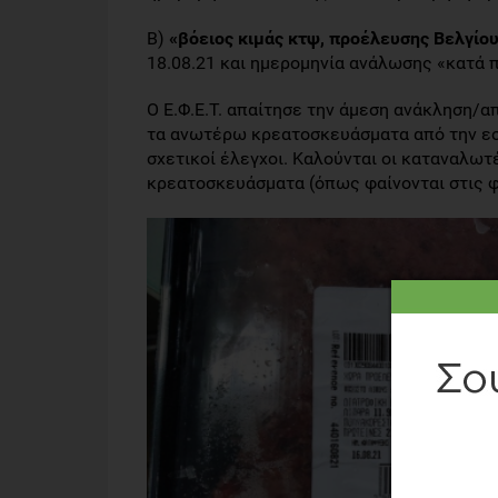
Β)
«βόειος κιμάς κτψ, προέλευσης Βελγίου
18.08.21 και ημερομηνία ανάλωσης «κατά π
Ο Ε.Φ.Ε.Τ. απαίτησε την άμεση ανάκληση/
τα ανωτέρω κρεατοσκευάσματα από την εσω
σχετικοί έλεγχοι. Καλούνται οι καταναλω
κρεατοσκευάσματα (όπως φαίνονται στις 