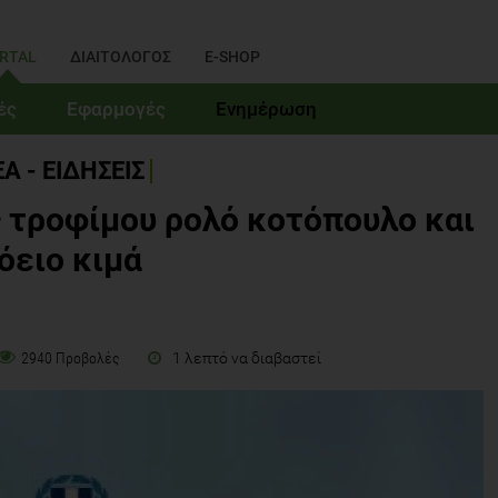
RTAL
ΔΙΑΙΤΟΛΟΓΟΣ
E-SHOP
ές
Εφαρμογές
Ενημέρωση
Α - ΕΙΔΗΣΕΙΣ
 τροφίμου ρολό κοτόπουλο και
όειο κιμά
1 λεπτό να διαβαστεί
2940 Προβολές