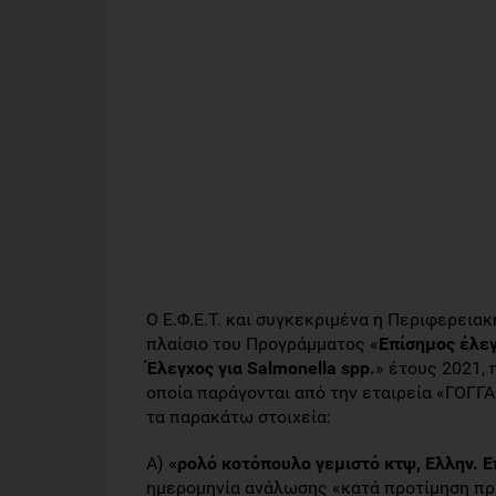
Ο Ε.Φ.Ε.Τ. και συγκεκριμένα η Περιφερεια
πλαίσιο του Προγράμματος «
Επίσημος έλε
Έλεγχος για Salmonella spp.
» έτους 2021,
οποία παράγονται από την εταιρεία «ΓΟΓΓ
τα παρακάτω στοιχεία:
Α)
«ρολό κοτόπουλο γεμιστό κτψ, Ελλην. 
ημερομηνία ανάλωσης «κατά προτίμηση πριν