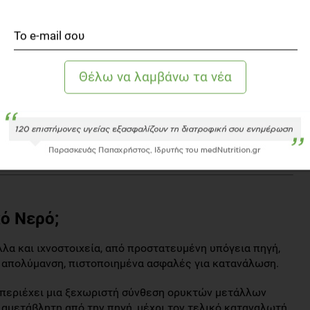
των τους, αποτελεί μέρος του DNA τους και έχουν φυσικά
́ντων περιβαλλόντων. Εκτός από την προστασία των
οπόροι στην εξέταση της κυκλικότητας της βιομηχανίας
συστημάτων συλλογής συσκευασιών και στη χρήση πλήρως
ς κάνουμε επιλογές και σχέδια για το πώς θα
τι είμαστε αξιόπιστος εταίρος για να βοηθήσουμε την
́, βιώσιμη πράσινη ανάκαμψη και είμαστε έτοιμοι να
κού Φυσικού Μεταλλικού Νερού
ό Νερό;
λα και ιχνοστοιχεία, από προστατευμένη υπόγεια πηγή,
 ή απολύμανση, πιστοποιημένα ασφαλές για κατανάλωση.
ς περιέχει μια ξεχωριστή σύνθεση ορυκτών μετάλλων
ι αμετάβλητη από την πηγή, μέχρι τον τελικό καταναλωτή