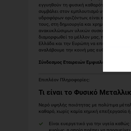
εγγυηθούν τη φυσική καθαρότητα των υδά
συμβάλει στον εμπλουτισμό υγιών, ακμαζο
υδροφόρων οριζόντων, είναι επίσης πρωτ
τους, στη δημιουργία και χρηματοδότηση 
ανακυκλώσιμων υλικών συσκευασίας. Καθώ
διαμορφωθεί το μέλλον μας, πιστεύουμε ό
Ελλάδα και την Ευρώπη να επιτύχει μια υγιη
αναλάβουμε την κοινή μας ευθύνη».
Σύνδεσμος Εταιρειών Εμφιαλώσεως Ελληνι
Επιπλέον Πληροφορίες:
Τι είναι το Φυσικό Μεταλλικ
Νερό υψηλής ποιότητας με πολύτιμα μέταλ
καθαρό, χωρίς καμία χημική επεξεργασία
Είναι ευεργετικό για την υγεία καθώ
κυρίως, η οποία πρέπει να παραμείνε