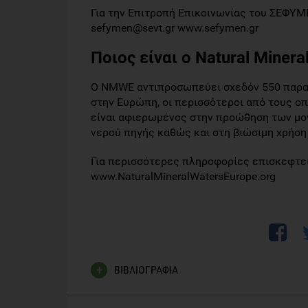
Για την Επιτροπή Επικοινωνίας του ΣΕΦΥΜΕΝ
sefymen@sevt.gr www.sefymen.gr
Ποιος είναι ο Natural Miner
O NΜWE αντιπροσωπεύει σχεδόν 550 παραγ
στην Ευρώπη, οι περισσότεροι από τους οπ
είναι αφιερωμένος στην προώθηση των μο
νερού πηγής καθώς και στη βιώσιμη χρήσ
Για περισσότερες πληροφορίες επισκεφτεί
www.NaturalMineralWatersEurope.org
ΒΙΒΛΙΟΓΡΑΦΙΑ
Πηγή:
https://www.epixeiro.gr