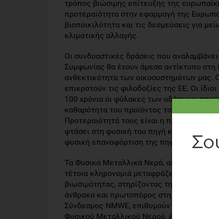
τρόπος βιώσιμης επίτευξης της ευρωπαϊκη
προτεραιότητα στην εφαρμογή της Ευρωπαϊ
βιοποικιλότητα και τις δεσμεύσεις για με
κλιματικής αλλαγής.
Οι συνδυαστικές δράσεις που αναλαμβάνει 
Συμφωνίας θα έχουν άμεσο αντίκτυπο στη 
ανθεκτικότητα των οικοσυστημάτων μας. 
επικροτούν τις φιλοδοξίες της ΕΕ. Οι ίδιο
100 χρόνια οι φύλακες των υδάτινων πηγώ
καθαρότητα του προϊόντος τους εξαρτάται 
Προτεραιότητά τους είναι η προστασία του
φτάσει στη φυσική του πηγή και να διασφαλι
φυσική επαναφόρτιση της πηγής για να εξα
Τα Φυσικά Μεταλλικά Νερά, αποτελούν μέ
τέτοια κληρονομιά μεταφράζεται για τους
βιωσιμότητας, στηρίζοντας τη φιλοδοξία 
άνθρακα και πρωτοπόρος στη διατήρηση τ
Σύνδεσμος NMWE, επιθυμούν ο κλάδος να συ
Φυσικού Μεταλλικού Νερού, έχουν μακρά 