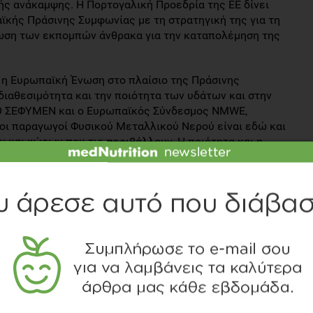
́ς ανάκαμψης. Η Πορτογαλική Προεδρία της ΕΕ δίνει
κής Πράσινης Συμφωνίας με τη στρατηγική της για τη
ίωση των εκπομπών άνθρακα για την καταπολέμηση της
η Ευρωπαϊκή Ένωση στο πλαίσιο της Πράσινης
διαθεσιμότητα και την ποιότητα των υδάτων και στην
Ο ΣΕΦΥΜΕΝ και ο Ευρωπαϊκός Σύνδεσμος ΝΜWE,
ι οι παραγωγοί Φυσικού Μεταλλικού Νερού είναι εδώ και
ν και χώρων που τις περιβάλλουν. Η ποιότητα και η
από ένα άθικτο περιβάλλον, απαλλαγμένο από ρύπανση.
 περιβάλλοντος μέσω του οποίου ρέει το νερό για να
στεί ότι η ποσότητα του νερού που αντλείται σέβεται τη
σφαλιστεί η διαθεσιμότητα για τις μελλοντικές γενιές.
ρος μιας μακράς ευρωπαϊκής κληρονομιάς. Σήμερα, μια
 παραγωγούς, στο να γίνουν «πρεσβευτές» της
της Ευρώπης να είναι ουδέτερη ως προς το αποτύπωμα
ης βιοποικιλότητας. Ο ΣΕΦΥΜΕΝ και ο Ευρωπαϊκός
νεχίσει να αποτελεί ηγετική δύναμη: «Οι παραγωγοί
ιστορία στην προστασία των πηγών προκειμένου να