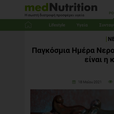
PO
Η σωστή διατροφή προσφέρει υγεία
Lifestyle
Υγεία
Συνταγ
Αρχική
ΝΕ
Παγκόσμια Ημέρα Νερου
είναι η 
18 Μαΐου 2021