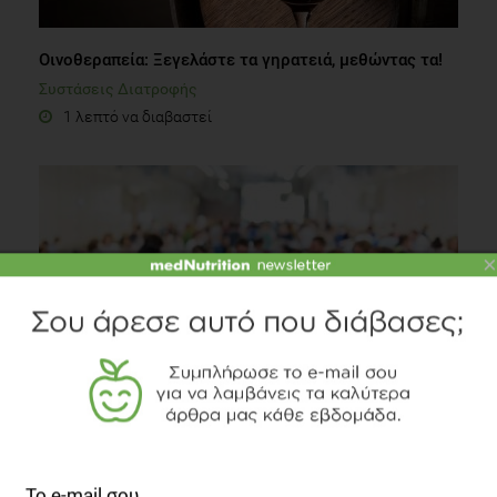
Οινοθεραπεία: Ξεγελάστε τα γηρατειά, μεθώντας τα!
Συστάσεις Διατροφής
1 λεπτό να διαβαστεί
×
Τελικές Οδηγίες για την «Αειφόρο Διατροφή»
Συστάσεις Διατροφής
3 λεπτά να διαβαστεί