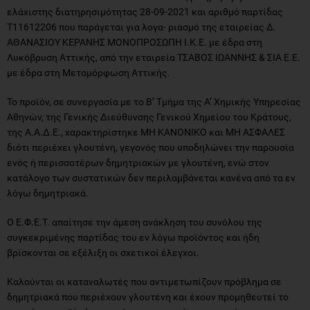
ελάχιστης διατηρησιμότητας 28-09-2021 και αριθμό παρτίδας
Τ11612206 που παράγεται για λογα- ριασμό της εταιρείας Δ.
ΑΘΑΝΑΣΙΟΥ ΚΕΡΑΝΗΣ ΜΟΝΟΠΡΟΣΩΠΗ Ι.Κ.Ε. με έδρα στη
Λυκόβρυση Αττικής, από την εταιρεία ΤΣΑΒΟΣ ΙΩΑΝΝΗΣ & ΣΙΑ Ε.Ε.
με έδρα στη Μεταμόρφωση Αττικής.
Το προϊόν, σε συνεργασία με το Β’ Τμήμα της Α’ Χημικής Υπηρεσίας
Αθηνών, της Γενικής Διεύθυνσης Γενικού Χημείου του Κράτους,
της Α.Α.Δ.Ε., χαρακτηρίστηκε ΜΗ ΚΑΝΟΝΙΚΟ και ΜΗ ΑΣΦΑΛΕΣ
διότι περιέχει γλουτένη, γεγονός που υποδηλώνει την παρουσία
ενός ή περισσοτέρων δημητριακών με γλουτένη, ενώ στον
κατάλογο των συστατικών δεν περιλαμβάνεται κανένα από τα εν
λόγω δημητριακά.
Ο Ε.Φ.Ε.Τ. απαίτησε την άμεση ανάκληση του συνόλου της
συγκεκριμένης παρτίδας του εν λόγω προϊόντος και ήδη
βρίσκονται σε εξέλιξη οι σχετικοί έλεγχοι.
Καλούνται οι καταναλωτές που αντιμετωπίζουν πρόβλημα σε
δημητριακά που περιέχουν γλουτένη και έχουν προμηθευτεί το