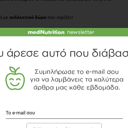
ιά με
συλλεκτικά δώρα
που χαρίζει!
ssic
θα είναι παρών σε κάθε σημαντική στιγμή σου, σε
έα ημέρα που ανατέλλει για να σου δίνει ώθηση να
 κι αν περάσουν, θα ξεκινάμε κάθε μέρα μαζί τον κόσμο!