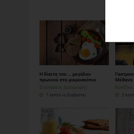
ΔΙΑ
Η δίαιτα του ... μεγάλου
Γαστρονο
πρωινού στο μικροσκόπιο
Μέθανα
Συστάσεις Διατροφής
Κουζίνα
1 λεπτό να διαβαστεί
2 λεπτ