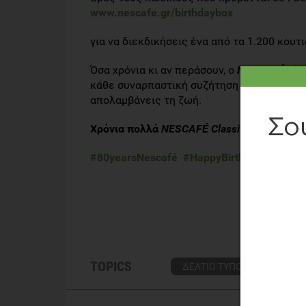
www
.nescafe
.gr
/birthdaybox
για να διεκδικήσεις ένα από τα 1.200 κουτ
Όσα χρόνια κι αν περάσουν, ο
NESCAF
É
Cla
κάθε συναρπαστική συζήτηση και σε κάθε ν
απολαμβάνεις τη ζωή.
Χρόνια πολλά
NESCAF
É Classic
! Ό
σα χρόνια
#80yearsNescafé
#HappyBirthdayNescafé
TOPICS
ΔΕΛΤΙΟ ΤΥΠΟΥ
ΚΑΦΕΣ