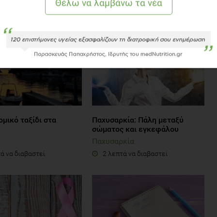
ΒΑΣΤΕ ΑΚΟΜΗ
μικό ταξίδι στα
Παχυσαρκία: Πάλη μεταξύ
σώματος και εγκεφάλου
Παχυσαρκία
ά να διαβαστεί
2 λεπτά να διαβαστεί