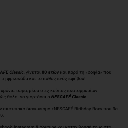
AF
É
Classic
, γίνεται
80 ετών
και παρά τη «σοφία» που
ι τη φρεσκάδα και το πάθος ενός εφήβου!
80 χρόνια τώρα, μέσα στις κούπες εκατομμυρίων
ώς θέλει να γιορτάσει ο
NESCAF
É
Classic
.
τον επετειακό διαγωνισμό «NESCAFÉ Birthday Box» που θα
υ.
ebook, Instagram & Youtube και καταχώρησέ τους στο