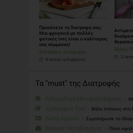
Προσέχετε τη διατροφή σας;
Αντιμετ
Μια φρυγανιά με πολλές
δυσάρεσ
φυτικές ίνες είναι ο καλύτερος
θεραπεί
σας σύμμαχος!
Άλλες Π
Συστάσεις Διατροφής
2 λεπτ
6 λεπτά να διαβαστεί
Τα "must" της Διατροφής
Εβδομαδίαια Μεταβολή Βάρους
Θέ
Διατροφικό Tool
Βάλε στόχους στη 
Λίστα Αγορών
Συμπλήρωσε το Shoppi
Βασικός Μεταβολισμός
Πόσο υψηλό