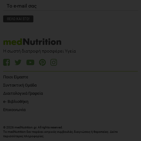
Η σωστή διατροφή προσφέρει Υγεία
Ποιοι Είμαστε
Συντακτική Ομάδα
Διαιτολογικά Γραφεία
e- Βιβλιοθήκη
Επικοινωνία
© 2026 medNutrition.gr. All rights reserved.
Το medNutrition δεν παρέχει ιατρικές συμβουλές, διαγνώσεις ή θεραπείες.
Δείτε
περισσότερες πληροφορίες
.