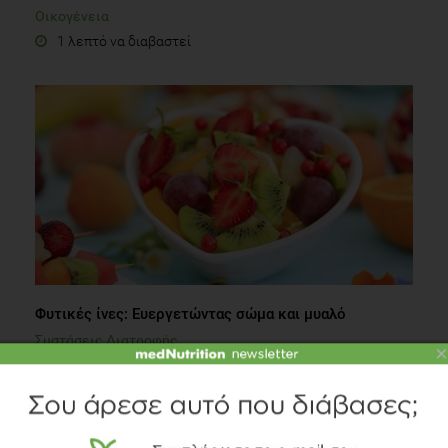
Οικογένεια
1 λεπτό να διαβαστεί
Φυτικές ίνες: Ευεργετώντας σώμα και μυαλό
Συστάσεις Διατροφής
×
2 λεπτά να διαβαστεί