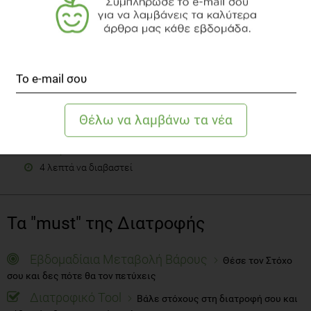
Η «κατάθλιψη των εορτών»
Ψυχολογία
4 λεπτά να διαβαστεί
Τα "must" της Διατροφής
Εβδομαδίαια Μεταβολή Βάρους
Θέσε τον Στόχο
σου και δες πότε θα τον πετύχεις
Διατροφικό Tool
Βάλε στόχους στη διατροφή σου και