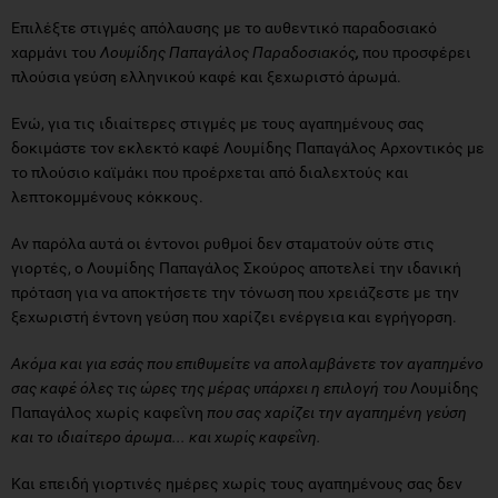
Επιλέξτε στιγμές απόλαυσης με το αυθεντικό παραδοσιακό
χαρμάνι του
Λουμίδης Παπαγάλος Παραδοσιακός
,
που προσφέρει
πλούσια γεύση ελληνικού καφέ και ξεχωριστό άρωμά.
Ενώ, για τις ιδιαίτερες στιγμές με τους αγαπημένους σας
δοκιμάστε τον εκλεκτό καφέ Λουμίδης Παπαγάλος Αρχοντικός με
το πλούσιο καϊμάκι που προέρχεται από διαλεχτούς και
λεπτοκομμένους κόκκους.
Αν παρόλα αυτά οι έντονοι ρυθμοί δεν σταματούν ούτε στις
γιορτές, ο Λουμίδης Παπαγάλος Σκούρος αποτελεί την ιδανική
πρόταση για να αποκτήσετε την τόνωση που χρειάζεστε με την
ξεχωριστή έντονη γεύση που χαρίζει ενέργεια και εγρήγορση.
Ακόμα και για εσάς που επιθυμείτε να απολαμβάνετε τον αγαπημένο
σας καφέ όλες τις ώρες της μέρας υπάρχει η επιλογή του
Λουμίδης
Παπαγάλος χωρίς καφεΐνη
που σας χαρίζει την αγαπημένη γεύση
και το ιδιαίτερο άρωμα...
και χωρίς καφεΐνη.
Και επειδή γιορτινές ημέρες χωρίς τους αγαπημένους σας δεν