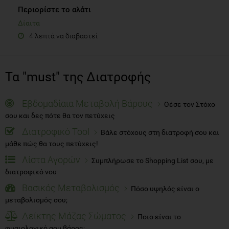
Περιορίστε το αλάτι
Δίαιτα
4 λεπτά να διαβαστεί
Τα "must" της Διατροφής
Εβδομαδίαια Μεταβολή Βάρους
Θέσε τον Στόχο
σου και δες πότε θα τον πετύχεις
Διατροφικό Tool
Βάλε στόχους στη διατροφή σου και
μάθε πώς θα τους πετύχεις!
Λίστα Αγορών
Συμπλήρωσε το Shopping List σου, με
διατροφικό νου
Βασικός Μεταβολισμός
Πόσο υψηλός είναι ο
μεταβολισμός σου;
Δείκτης Μάζας Σώματος
Ποιο είναι το
φυσιολογικό σου βάρος;