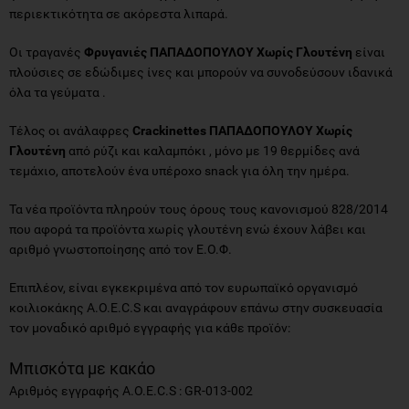
περιεκτικότητα σε ακόρεστα λιπαρά.
Οι τραγανές
Φρυγανιές ΠΑΠΑΔΟΠΟΥΛΟΥ Χωρίς Γλουτένη
είναι
πλούσιες σε εδώδιμες ίνες και μπορούν να συνοδεύσουν ιδανικά
όλα τα γεύματα .
Τέλος οι ανάλαφρες
Crackinettes ΠΑΠΑΔΟΠΟΥΛΟΥ Χωρίς
Γλουτένη
από ρύζι και καλαμπόκι , μόνο με 19 θερμίδες ανά
τεμάχιο, αποτελούν ένα υπέροχο snack για όλη την ημέρα.
Τα νέα προϊόντα πληρούν τους όρους τους κανονισμού 828/2014
που αφορά τα προϊόντα χωρίς γλουτένη ενώ έχουν λάβει και
αριθμό γνωστοποίησης από τον Ε.Ο.Φ.
Επιπλέον, είναι εγκεκριμένα από τον ευρωπαϊκό οργανισμό
κοιλιοκάκης A.O.E.C.S και αναγράφουν επάνω στην συσκευασία
τον μοναδικό αριθμό εγγραφής για κάθε προϊόν:
Μπισκότα με κακάο
Αριθμός εγγραφής A.O.E.C.S : GR-013-002