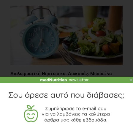
Διαλειμματική Νηστεία και Διακοπές: Μπορεί να
×
εφαρμοστεί ευέλικτα;
Δίαιτα
2 λεπτά να διαβαστεί