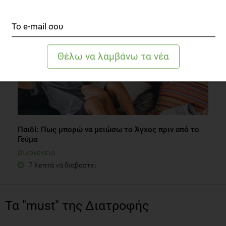
Παιδί: Πως μπορώ να μειώσω το Άγχος πριν από το
Γεύμα
Οικογένεια
7 λεπτά να διαβαστεί
Τα "must" της Διατροφής