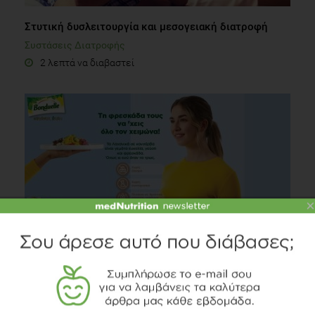
Στυτική δυσλειτουργία και μεσογειακή διατροφή
Συστάσεις Διατροφής
2 λεπτά να διαβαστεί
×
Οι Νέες Τάσεις στην Κατανάλωση Λαχανικών για Extra
Φρεσκάδα & Γεύση
Διατροφή
2 λεπτά να διαβαστεί