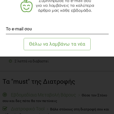
Η Θρεπτική αξία των μανιταριών
Διατροφή
2 λεπτά να διαβαστεί
Τα "must" της Διατροφής
Εβδομαδίαια Μεταβολή Βάρους
Θέσε τον Στόχο
σου και δες πότε θα τον πετύχεις
Διατροφικό Tool
Βάλε στόχους στη διατροφή σου και