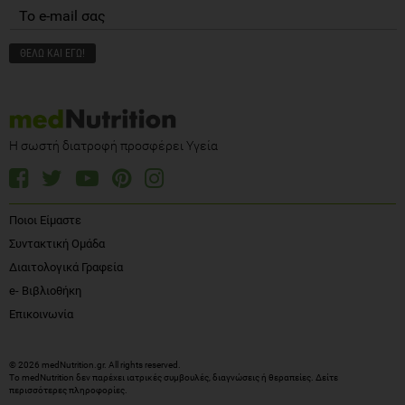
Η σωστή διατροφή προσφέρει Υγεία
Ποιοι Είμαστε
Συντακτική Ομάδα
Διαιτολογικά Γραφεία
e- Βιβλιοθήκη
Επικοινωνία
© 2026 medNutrition.gr. All rights reserved.
Το medNutrition δεν παρέχει ιατρικές συμβουλές, διαγνώσεις ή θεραπείες.
Δείτε
περισσότερες πληροφορίες
.