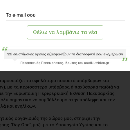
Αγαπηδάκη
, δήλωσε σχετικά:
ι για εμάς ζήτημα υγείας, κοινωνικής ευθύνης και
πουργείο Υγείας, ενώνουμε τις δυνάμεις μας με φορείς
τόχο να υποστηρίξουμε τα παιδιά μας να χτίσουν ένα
υτή είναι κομμάτι του οράματός μας για μια κοινωνία
η και αυτοπεποίθηση, δημιουργώντας τις βάσεις για ένα
ύ Συμβουλίου της Super League
Κάτια Κοξένογλου
,
 παρουσιάζει το υψηλότερο ποσοστό υπέρβαρων και
ν), με τα περισσότερα υπέρβαρα ή παχύσαρκα παιδιά να
α με την Ευρωπαϊκή Περιφερειακή Έκθεση Παχυσαρκίας
 πολύ σημαντικό να συμβάλλουμε στην πρόληψη και την
λά και ενηλίκων.
ητικός οργανισμός της χώρας μας, στηρίζει την
ης "Day One", μαζί με το Υπουργείο Υγείας και το