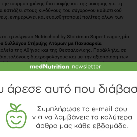
 της ισορροπημένης διατροφής και της άσκησης για τη
α εστιάζει στους κινδύνους του σύγχρονου καθιστικού
ις, ενημερώνει και ευαισθητοποιεί πολίτες όλων των
αι η ενέργεια Nutrischool by Stoiximan Super League, μία
υ Συλλόγου Στήριξης Ατόμων με Παχυσαρκία
σχολεία της Αθήνας και της Θεσσαλονίκης. Παράλληλα, σε
 διαιτολόγους-διατροφολόγους και με την αξιοποίηση των
τίτλο «
Τροφή για δράση
», θα πραγματοποιηθούν
χο την ενημέρωση και εκπαίδευση πάνω στις
 την ενίσχυση της σωματικής δραστηριότητας.
toiximan σημείωσε σχετικά: «Μέσα από το Day One
ενός πιο δραστήριου και διατροφικά ωφέλιμου τρόπου
ευμένες σε παιδιά και οικογένειες, καθώς είναι
ομμάτι της καθημερινότητάς μας από μικρή ηλικία.
όγραμμά μας να γίνει η αρχή για μια πιο υγιεινή
ρο μέλλον για εμάς και τα παιδιά μας. Ας κάνουμε τη
ay One!»