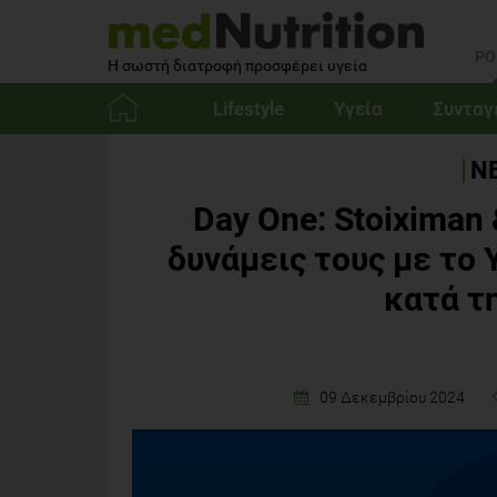
PO
Η σωστή διατροφή προσφέρει υγεία
Lifestyle
Υγεία
Συνταγ
Αρχική
ΝΕ
Day One: Stoiximan
δυνάμεις τους με το
κατά τ
09 Δεκεμβρίου 2024