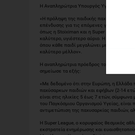
Η Αναπληρώτρια Υπουργός Υγείας
Ειρήνη 
«Η πρόληψη της παιδικής παχυσαρκίας είνα
επένδυσης για τις επόμενες γενιές. Στο Υ
όπως η Stoiximan και η Super League, με σ
καλύτερο, υγιέστερο αύριο. Η προσπάθεια α
όπου κάθε παιδί μεγαλώνει με υγεία, γνώσ
καλύτερο μέλλον».
H αναπληρώτρια πρόεδρος του Διοικητικο
σημείωσε τα εξής:
«Με δεδομένο ότι στην Ευρώπη, η Ελλάδα
παχύσαρκων παιδιών και εφήβων (2-14 ετώ
είναι στις ηλικίες 5 έως 7 ετών, σύμφων
του Παγκόσμιου Οργανισμού Υγείας, είναι
αντιμετώπιση της παχυσαρκίας παιδιών, αλ
Η Super League, ο κορυφαίος θεσμικός αθλ
εκστρατεία ενημέρωσης και ευαισθητοποίησ