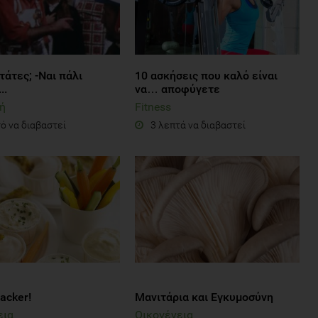
τάτες; -Ναι πάλι
10 ασκήσεις που καλό είναι
..
να… αποφύγετε
ή
Fitness
ό να διαβαστεί
3 λεπτά να διαβαστεί
nacker!
Μανιτάρια και Εγκυμοσύνη
εια
Οικογένεια