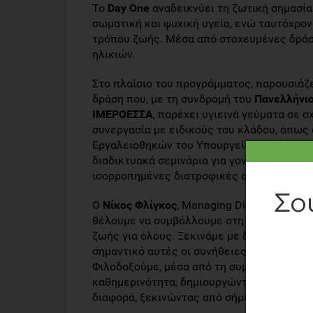
Το
Day One
αναδεικνύει τη ζωτική σημασία
σωματική και ψυχική υγεία, ενώ ταυτόχρον
τρόπου ζωής. Μέσα από στοχευμένες δράσε
ηλικιών.
Στο πλαίσιο του προγράμματος, παρουσιάζετ
δράση που, με τη συνδρομή του
Πανελλήνιο
ΙΜΕΡΟΕΣΣΑ
, παρέχει υγιεινά γεύματα σε 
συνεργασία με ειδικούς του κλάδου, οπως
Εργαλειοθηκών του Υπουργείου Υγείας με 
διαδικτυακά σεμινάρια για γονείς, με στό
ισορροπημένες διατροφικές συνήθειες και
O
Nίκος Φλίγκος
, Managing Director της S
θέλουμε να συμβάλλουμε στη διαμόρφωση 
ζωής για όλους. Ξεκινάμε με δράσεις στοχ
σημαντικό αυτές οι συνήθειες να γίνουν κ
Φιλοδοξούμε, μέσα από τη συμμετοχή στο πρ
καθημερινότητα, δημιουργώντας ένα καλύτε
διαφορά, ξεκινώντας από σήμερα, από τη D