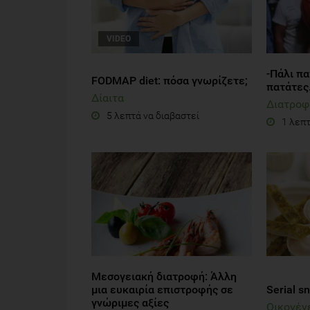
VIDEO
-Πάλι πα
FODMAP diet: πόσα γνωρίζετε;
πατάτες.
Δίαιτα
Διατροφ
5 λεπτά να διαβαστεί
1 λεπτ
Μεσογειακή διατροφή: Άλλη
μια ευκαιρία επιστροφής σε
Serial s
γνώριμες αξίες
Οικογέν