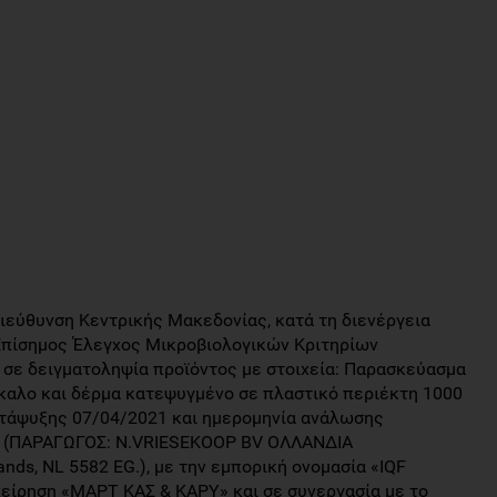
 Διεύθυνση Κεντρικής Μακεδονίας, κατά τη διενέργεια
Επίσημος Έλεγχος Μικροβιολογικών Κριτηρίων
σε δειγματοληψία προϊόντος με στοιχεία: Παρασκεύασμα
καλο και δέρμα κατεψυγμένο σε πλαστικό περιέκτη 1000
ατάψυξης 07/04/2021 και ημερομηνία ανάλωσης
α, (ΠΑΡΑΓΩΓΟΣ: N.VRIESEKOOP BV ΟΛΛΑΝΔΙΑ
nds, NL 5582 EG.), με την εμπορική ονομασία «IQF
χείρηση «ΜΑΡΤ ΚΑΣ & ΚΑΡΥ» και σε συνεργασία με το