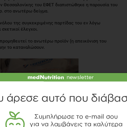
ν Θεσσαλονίκης του ΕΦΕΤ διαπιστώθηκε η παρουσία του
p. στο ανωτέρω δείγμα.
νόλου της συγκεκριμένης παρτίδας του εν λόγω
 σχετικοί έλεγχοι.
 προμηθευτεί το ανωτέρω προϊόν (η απεικόνιση του
μην το καταναλώσουν.