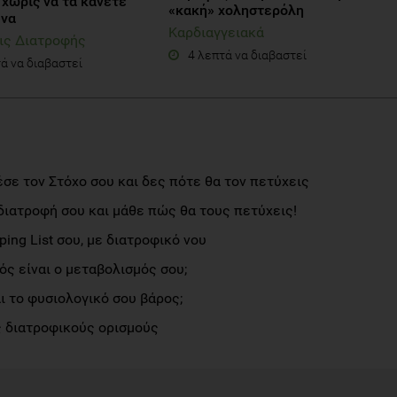
 χωρίς να τα κάνετε
«κακή» χοληστερόλη
υνα
Καρδιαγγειακά
ις Διατροφής
4 λεπτά να διαβαστεί
ά να διαβαστεί
σε τον Στόχο σου και δες πότε θα τον πετύχεις
διατροφή σου και μάθε πώς θα τους πετύχεις!
ng List σου, με διατροφικό νου
ς είναι ο μεταβολισμός σου;
αι το φυσιολογικό σου βάρος;
 διατροφικούς ορισμούς