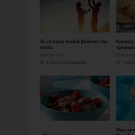
VIDEO
Το να έχεις παιδιά βλάπτει την
Κρυφές 
υγεία;
τρόφιμα
Οικογένεια
Διατροφ
2 λεπτά να διαβαστεί
1 λεπτ
Πώς να 