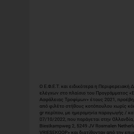
Ο Ε.Φ.Ε.Τ. και ειδικότερα η Περιφερειακή
ελέγχων στο πλαίσιο του Προγράμματος «
Ασφάλειας Τροφίμων» έτους 2021, προέβη 
από φιλέτο στήθους κοτόπουλου χωρίς κό
gr περίπου, με ημερομηνία παραγωγής / κ
07/10/2022, που παράγεται στην Ολλανδί
Biestkampweg 2, 5249 JV Rosmalen Netherla
VRIESEKOOP» και διατίθονταν από την επι