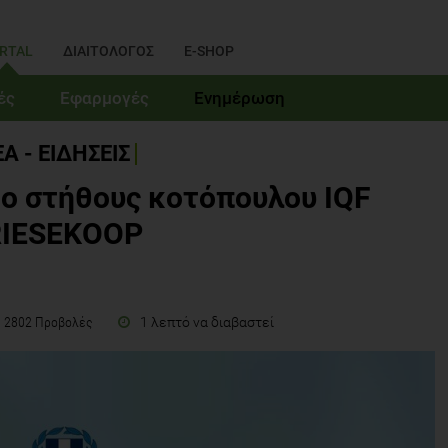
RTAL
ΔΙΑΙΤΟΛΟΓΟΣ
E-SHOP
ές
Εφαρμογές
Ενημέρωση
Α - ΕΙΔΗΣΕΙΣ
ο στήθους κοτόπουλου IQF
IESEKOOP
1 λεπτό να διαβαστεί
2802 Προβολές