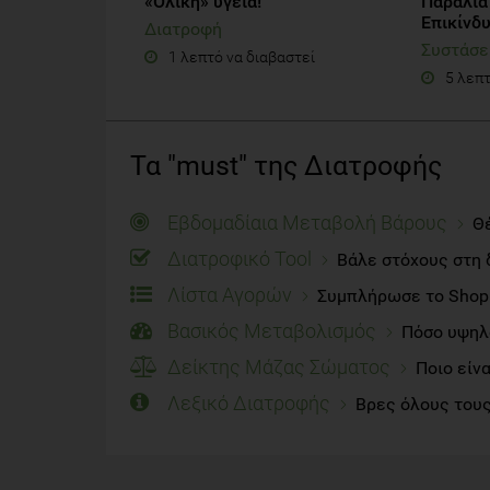
«Ολική» υγεία!
Παραλία
Επικίνδ
Διατροφή
Συστάσε
1 λεπτό να διαβαστεί
5 λεπτ
Τα "must" της Διατροφής
Εβδομαδίαια Μεταβολή Βάρους
Θέ
Διατροφικό Tool
Βάλε στόχους στη 
Λίστα Αγορών
Συμπλήρωσε το Shoppi
Βασικός Μεταβολισμός
Πόσο υψηλό
Δείκτης Μάζας Σώματος
Ποιο είν
Λεξικό Διατροφής
Βρες όλους τους