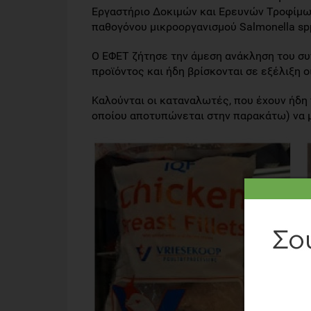
Εργαστήριο Δοκιμών και Ερευνών Τροφίμω
παθογόνου μικροοργανισμού Salmonella sp
Ο ΕΦΕΤ ζήτησε την άμεση ανάκληση του συ
προϊόντος και ήδη βρίσκονται σε εξέλιξη οι
Καλούνται οι καταναλωτές, που έχουν ήδη
οποίου αποτυπώνεται στην παρακάτω) να 