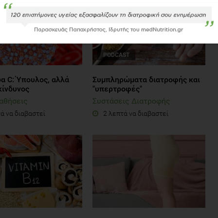
PODCAST
α C: Ύπουλος, αλλά
Συμπληρώματα διατροφής και
κίνδυνος
"υπερτροφές"
αθήσεις
Συστάσεις Διατροφής
ά να διαβαστεί
2 λεπτά να διαβαστεί