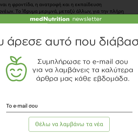
ναι η φροντίδα, η ανατροφή και η εκπαίδευση
έων. Το Ίδρυμα μεριμνά, μεταξύ άλλων, για την πλήρη
ίωσή τους, γεγονός που καθιστά απαραίτητη την
ικά δημητριακά της
Nestl
é
συμβάλλουν στην εκπλήρωση
μενα στην επιθυμία των παιδιών να έχουν ξανά πρόσβαση
εφόδια απαραίτητα για το μέλλον. Η ανοικοδόμηση της
ν Δεκέμβριο.
ΡΙΑΚΑ
NESTLE
ΒΑΣΤΕ ΑΚΟΜΗ