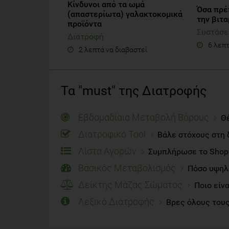
Kίνδυνοι από τα ωμά
Όσα πρέ
(απαστερίωτα) γαλακτοκομικά
την βιτα
προϊόντα
Συστάσε
Διατροφή
6 λεπτ
2 λεπτά να διαβαστεί
Τα "must" της Διατροφής
Εβδομαδίαια Μεταβολή Βάρους
Θέ
Διατροφικό Tool
Βάλε στόχους στη 
Λίστα Αγορών
Συμπλήρωσε το Shoppi
Βασικός Μεταβολισμός
Πόσο υψηλό
Δείκτης Μάζας Σώματος
Ποιο είν
Λεξικό Διατροφής
Βρες όλους τους