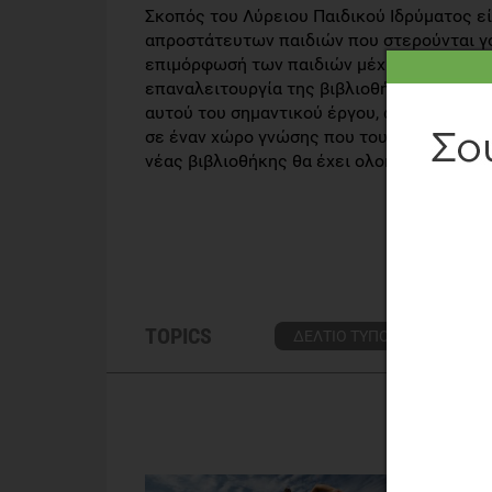
Σκοπός του Λύρειου Παιδικού Ιδρύματος εί
απροστάτευτων παιδιών που στερούνται γον
επιμόρφωσή των παιδιών μέχρι την ενηλικ
επαναλειτουργία της βιβλιοθήκης. Τα
παιδ
αυτού του σημαντικού έργου, ανταποκρινό
σε έναν χώρο γνώσης που τους προσφέρει 
νέας βιβλιοθήκης θα έχει ολοκληρωθεί το
TOPICS
ΔΕΛΤΙΟ ΤΥΠΟΥ
ΔΗΜΗΤ
ΔΙΑ