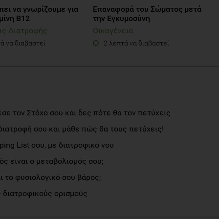
πει να γνωρίζουμε για
Επαναφορά του Σώματος μετά
μίνη Β12
την Εγκυμοσύνη
ις Διατροφής
Οικογένεια
ά να διαβαστεί
2 λεπτά να διαβαστεί
σε τον Στόχο σου και δες πότε θα τον πετύχεις
διατροφή σου και μάθε πώς θα τους πετύχεις!
ng List σου, με διατροφικό νου
ς είναι ο μεταβολισμός σου;
αι το φυσιολογικό σου βάρος;
 διατροφικούς ορισμούς