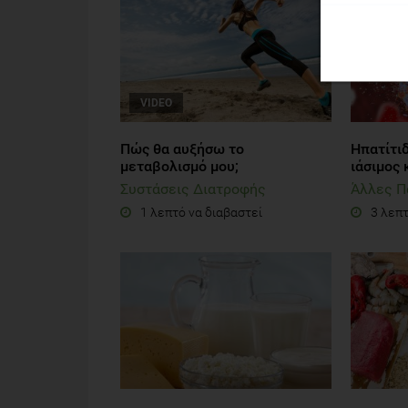
VIDEO
Πώς θα αυξήσω το
Hπατίτιδ
μεταβολισμό μου;
ιάσιμος 
Συστάσεις Διατροφής
Άλλες Π
1 λεπτό να διαβαστεί
3 λεπτ