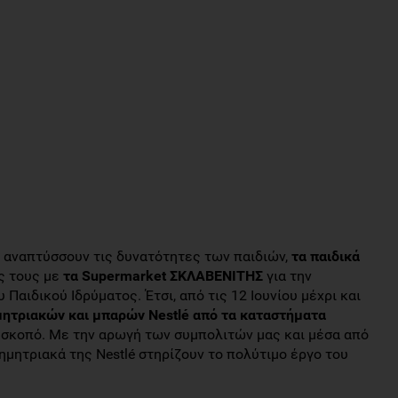
α αναπτύσσουν τις δυνατότητες των παιδιών,
τα παιδικά
ς τους με
τα
Supermarket
ΣΚΛΑΒΕΝΙΤΗΣ
για την
Παιδικού Ιδρύματος. Έτσι, από τις 12 Ιουνίου μέχρι και
μητριακών και μπαρών
Nestl
é από τα καταστήματα
 σκοπό. Με την αρωγή των συμπολιτών μας και μέσα από
ημητριακά της Nestlé στηρίζουν το πολύτιμο έργο του