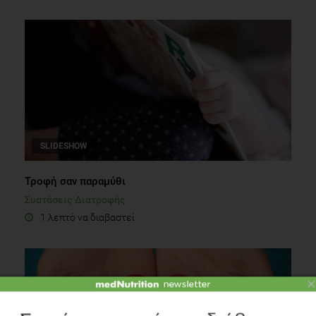
SLIDESHOW
Τροφή σαν παραμύθι
Συστάσεις Διατροφής
1 λεπτό να διαβαστεί
×