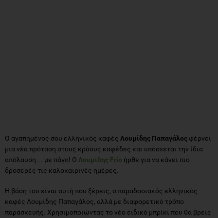
Ο αγαπημένος σου ελληνικός καφές
Λουμίδης Παπαγάλος
φέρνει
μια νέα πρόταση στους κρύους καφέδες και υπόσχεται την ίδια
απόλαυση… με πάγο! Ο
Λουμίδης
Frio
ήρθε για να κάνει πιο
δροσερές τις καλοκαιρινές ημέρες.
Η βάση του είναι αυτή που ξέρεις, ο παραδοσιακός ελληνικός
καφές Λουμίδης Παπαγάλος, αλλά με διαφορετικό τρόπο
παρασκευής. Χρησιμοποιώντας το νέο ειδικό μπρίκι που θα βρεις