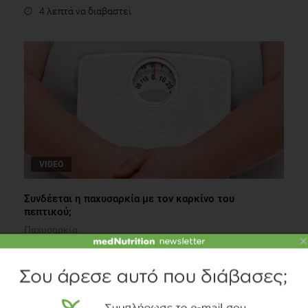
4 λεπτά να διαβαστεί
VIDEO
Συνδέεται η παχυσαρκία με τον καρκίνο του
πεπτικού;
Παχυσαρκία
×
1 λεπτό να διαβαστεί