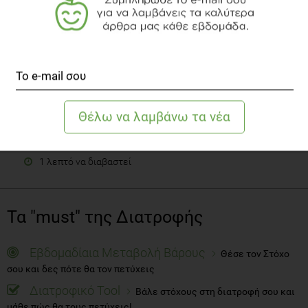
Πώς αλλιώς θα χάσεις βάρος πέραν της διατροφής;
Δίαιτα
1 λεπτό να διαβαστεί
Τα "must" της Διατροφής
Εβδομαδίαια Μεταβολή Βάρους
Θέσε τον Στόχο
σου και δες πότε θα τον πετύχεις
Διατροφικό Tool
Βάλε στόχους στη διατροφή σου και
μάθε πώς θα τους πετύχεις!