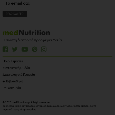
Η σωστή διατροφή προσφέρει Υγεία
Ποιοι Είμαστε
Συντακτική Ομάδα
Διαιτολογικά Γραφεία
e- Βιβλιοθήκη
Επικοινωνία
© 2026 medNutrition.gr. All rights reserved.
Το medNutrition δεν παρέχει ιατρικές συμβουλές, διαγνώσεις ή θεραπείες.
Δείτε
περισσότερες πληροφορίες
.