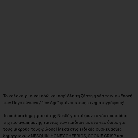
Το καλοκαίρι είναι εδώ και παρ’ όλη τη ζέστη η νέα ταινία «Εποχή
των Παγετώνων» / “Ice Age” φτάνει στους κινηματογράφους!
Τα παιδικά δημητριακά της Nestlé γιορτάζουν το νέο επεισόδιο
της πιο αγαπημένης ταινίας των παιδιών με ένα νέο δώρο για
τους μικρούς τους φίλους! Μέσα στις ειδικές συσκευασίες
δημητριακών NESQUIK, HONEY CHEERIOS, COOKIE CRISP και