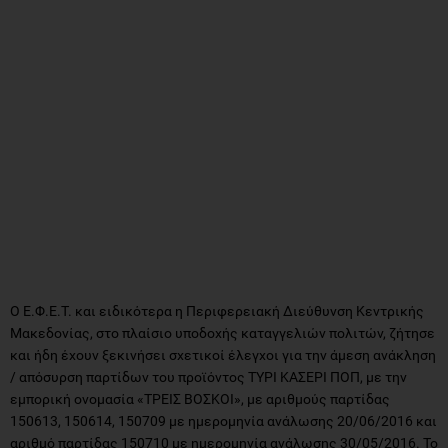
Ο Ε.Φ.Ε.Τ. και ειδικότερα η Περιφερειακή Διεύθυνση Κεντρικής
Μακεδονίας, στο πλαίσιο υποδοχής καταγγελιών πολιτών, ζήτησε
και ήδη έχουν ξεκινήσει σχετικοί έλεγχοι για την άμεση ανάκληση
/ απόσυρση παρτίδων του προϊόντος ΤΥΡΙ ΚΑΣΕΡΙ ΠΟΠ, με την
εμπορική ονομασία «ΤΡΕΙΣ ΒΟΣΚΟΙ», με αριθμούς παρτίδας
150613, 150614, 150709 με ημερομηνία ανάλωσης 20/06/2016 και
αριθμό παρτίδας 150710 με ημερομηνία ανάλωσης 30/05/2016. Το