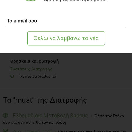
SLIDESHOW
Θρησκεία και διατροφή
Συστάσεις Διατροφής
1 λεπτό να διαβαστεί
Τα "must" της Διατροφής
Εβδομαδίαια Μεταβολή Βάρους
Θέσε τον Στόχο
σου και δες πότε θα τον πετύχεις
Διατροφικό Tool
Βάλε στόχους στη διατροφή σου και