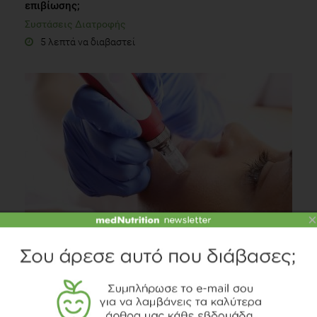
επιβίωσης;
Συστάσεις Διατροφής
5 λεπτά να διαβαστεί
×
Μεσοθεραπεία: Ενυδατώνει και ανανεώνει το δέρμα
Fitness
2 λεπτά να διαβαστεί