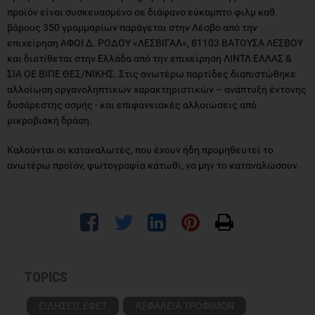
προϊόν είναι συσκευασμένο σε διάφανο εύκαμπτο φιλμ καθ.
βάρους 350 γραμμαρίων παράγεται στην Λέσβο από την
επιχείρηση ΑΦΟΙ Δ. ΡΟΔΟΥ «ΛΕΣΒΙΓΑΛ», 81103 ΒΑΤΟΥΣΑ ΛΕΣΒΟΥ
και διατίθεται στην Ελλάδα από την επιχείρηση ΛΙΝΤΛ ΕΛΛΑΣ &
ΣΙΑ ΟΕ ΒΙΠΕ ΘΕΣ/ΝΙΚΗΣ. Στις ανωτέρω παρτίδες διαπιστώθηκε
αλλοίωση οργανοληπτικών χαρακτηριστικών – ανάπτυξη έντονης
δυσάρεστης οσμής - και επιφανειακές αλλοιώσεις από
μικροβιακή δράση.
Καλούνται οι καταναλωτές, που έχουν ήδη προμηθευτεί το
ανωτέρω προϊόν, φωτογραφία κάτωθι, να μην το καταναλώσουν.
TOPICS
ΕΙΔΗΣΕΙΣ ΕΦΕΤ
ΑΣΦΑΛΕΙΑ ΤΡΟΦΙΜΩΝ