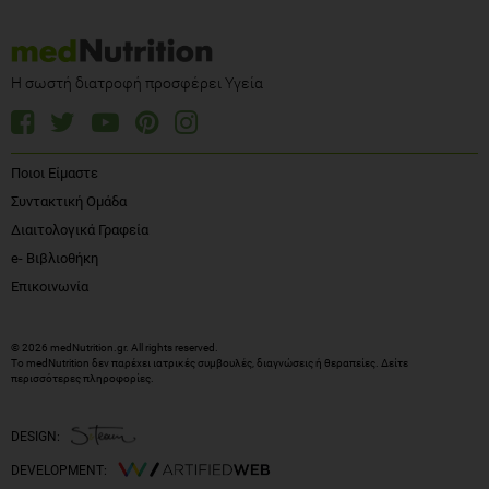
Η σωστή διατροφή προσφέρει Υγεία
Ποιοι Είμαστε
Συντακτική Ομάδα
Διαιτολογικά Γραφεία
e- Βιβλιοθήκη
Επικοινωνία
© 2026 medNutrition.gr. All rights reserved.
Το medNutrition δεν παρέχει ιατρικές συμβουλές, διαγνώσεις ή θεραπείες.
Δείτε
περισσότερες πληροφορίες
.
DESIGN:
DEVELOPMENT: