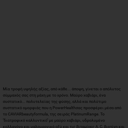
Μία τροφή υψηλής αξίας, από κάθε... άποψη, γίνεται ο απόλυτος
σύμμαχός σας στη μάχη με το χρόνο. Μαύρο χαβιάρι, ένα
συστατικό... πολυτελείας της φύσης, αλλά και πολύτιμο
συστατικό ομορφιάς που η PowerHealthσας προσφέρει μέσα από
το CAVIARbeautyformula, της σειράς PlatinumRange. Το
''διατροφικό καλλυντικό'' με μαύρο χαβιάρι, υδρολυμένο
κολλαγόνο και υαλουρονικό οξύ και τις βιταμίνες A, C, βιοτίνη και