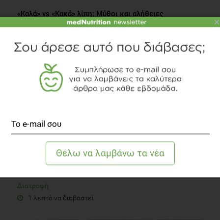
«Καλά» vs «Κακά» λίπη: Μύθοι και αλήθειες
×
Συστάσεις Διατροφής
1 λεπτό να διαβαστεί
QUIZ
Πόσο καλά γνωρίζετε τις ετικέτες τροφίμων;
Διατροφή
1 λεπτό να διαβαστεί