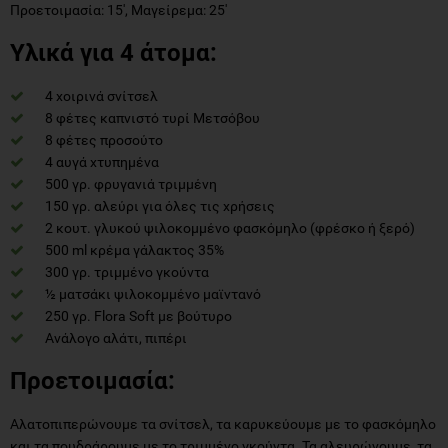
Προετοιμασία: 15', Μαγείρεμα: 25'
Υλικά για 4 άτομα:
4 χοιρινά σνίτσελ
8 φέτες καπνιστό τυρί Μετσόβου
8 φέτες προσούτο
4 αυγά χτυπημένα
500 γρ. φρυγανιά τριμμένη
150 γρ. αλεύρι για όλες τις χρήσεις
2 κουτ. γλυκού ψιλοκομμένο φασκόμηλο (φρέσκο ή ξερό)
500 ml κρέμα γάλακτος 35%
300 γρ. τριμμένο γκούντα
½ ματσάκι ψιλοκομμένο μαϊντανό
250 γρ. Flora Soft με βούτυρο
Ανάλογο αλάτι, πιπέρι
Προετοιμασία:
Αλατοπιπερώνουμε τα σνίτσελ, τα καρυκεύουμε με το φασκόμηλο
και τα πουδράρουμε με το τριμμένο γκούντα. Τα αλευρώνουμε, τα