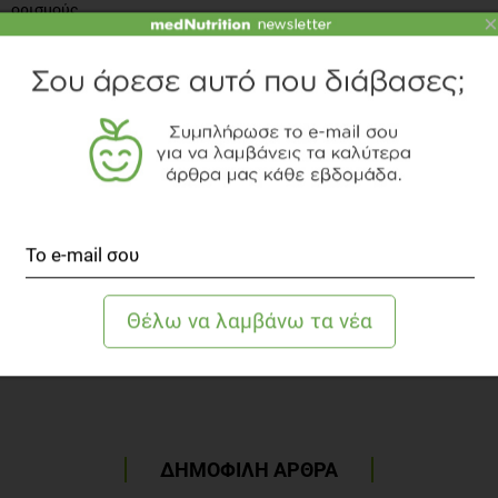
ορισμούς
×
Προβολή
ΔΗΜΟΦΙΛΗ ΑΡΘΡΑ