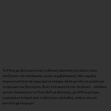
To Flora με βούτυρο είναι η ιδανική πρόταση για όλους όσοι
επιζητούν την απόλαυση, χωρίς συμβιβασμούς! Με χαμηλή
περιεκτικότητα σε κορεσμένα λιπαρά, αλλά με όλη τη γεύση και
το άρωμα του βουτύρου, δίνει στα φαγητά και τα γλυκά ...απίθανη
γεύση! Απολαύστε το Flora Soft με βούτυρο, με 60% λιγότερα
κορεσμένα λιπαρά από το βούτυρο αγελάδος, επάνω σε μια
αχνιστή φέτα ψωμί!