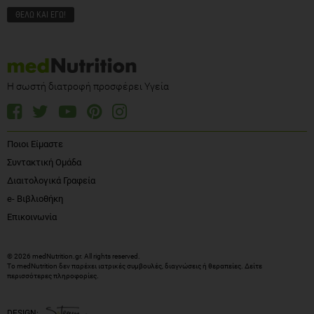
Η σωστή διατροφή προσφέρει Υγεία
Ποιοι Είμαστε
Συντακτική Ομάδα
Διαιτολογικά Γραφεία
e- Βιβλιοθήκη
Επικοινωνία
© 2026 medNutrition.gr. All rights reserved.
Το medNutrition δεν παρέχει ιατρικές συμβουλές, διαγνώσεις ή θεραπείες.
Δείτε
περισσότερες πληροφορίες
.
DESIGN: