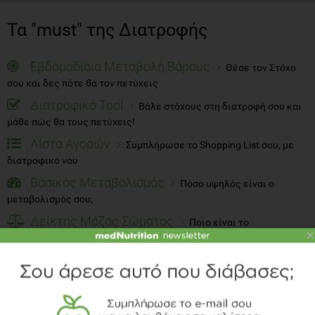
Τα "must" της Διατροφής
Εβδομαδίαια Μεταβολή Βάρους
Θέσε τον Στόχο
σου και δες πότε θα τον πετύχεις
Διατροφικό Tool
Βάλε στόχους στη διατροφή σου και
μάθε πώς θα τους πετύχεις!
Λίστα Αγορών
Συμπλήρωσε το Shopping List σου, με
διατροφικό νου
Βασικός Μεταβολισμός
Πόσο υψηλός είναι ο
μεταβολισμός σου;
Δείκτης Μάζας Σώματος
Ποιο είναι το
×
φυσιολογικό σου βάρος;
Λεξικό Διατροφής
Βρες όλους τους διατροφικούς
ορισμούς