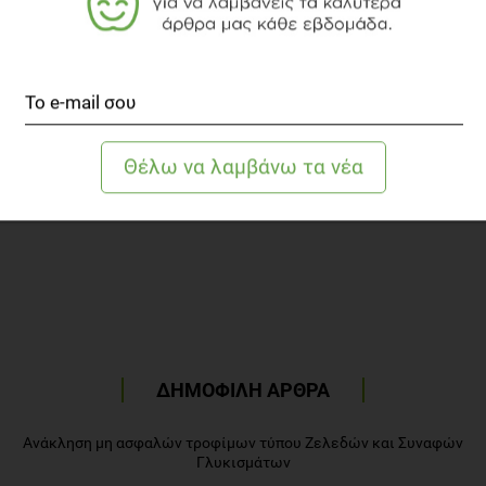
Προβολή
ΔΗΜΟΦΙΛΗ ΑΡΘΡΑ
Ανάκληση μη ασφαλών τροφίμων τύπου Ζελεδών και Συναφών
Γλυκισμάτων