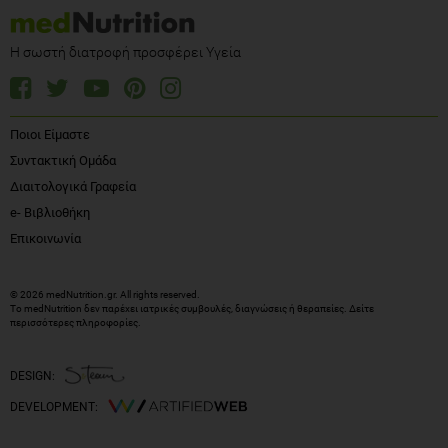
Η σωστή διατροφή προσφέρει Υγεία
Ποιοι Είμαστε
Συντακτική Ομάδα
Διαιτολογικά Γραφεία
e- Βιβλιοθήκη
Επικοινωνία
© 2026 medNutrition.gr. All rights reserved.
Το medNutrition δεν παρέχει ιατρικές συμβουλές, διαγνώσεις ή θεραπείες.
Δείτε
περισσότερες πληροφορίες
.
DESIGN:
DEVELOPMENT: