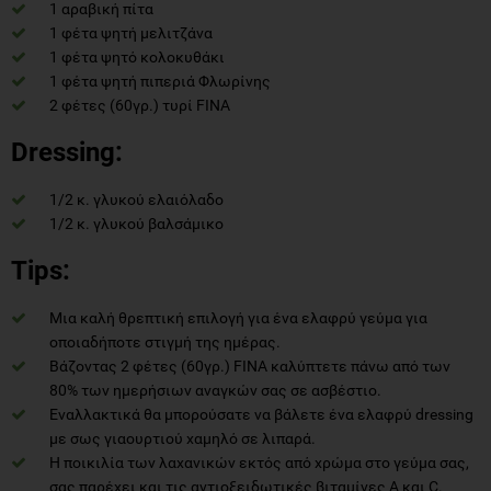
1 αραβική πίτα
1 φέτα ψητή μελιτζάνα
1 φέτα ψητό κολοκυθάκι
1 φέτα ψητή πιπεριά Φλωρίνης
2 φέτες (60γρ.) τυρί FINA
Dressing:
1/2 κ. γλυκού ελαιόλαδο
1/2 κ. γλυκού βαλσάμικο
Tips:
Μια καλή θρεπτική επιλογή για ένα ελαφρύ γεύμα για
οποιαδήποτε στιγμή της ημέρας.
Βάζοντας 2 φέτες (60γρ.) FINA καλύπτετε πάνω από των
80% των ημερήσιων αναγκών σας σε ασβέστιο.
Εναλλακτικά θα μπορούσατε να βάλετε ένα ελαφρύ dressing
με σως γιαουρτιού χαμηλό σε λιπαρά.
H ποικιλία των λαχανικών εκτός από χρώμα στο γεύμα σας,
σας παρέχει και τις αντιοξειδωτικές βιταμίνες Α και C.