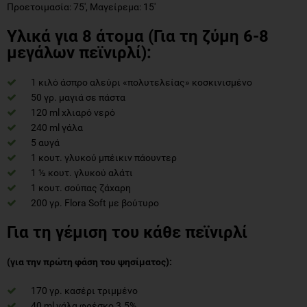
Προετοιμασία: 75', Μαγείρεμα: 15'
Υλικά για 8 άτομα
(Για τη ζύμη 6-8
μεγάλων πεϊνιρλί):
1 κιλό άσπρο αλεύρι «πολυτελείας» κοσκινισμένο
50 γρ. μαγιά σε πάστα
120 ml χλιαρό νερό
240 ml γάλα
5 αυγά
1 κουτ. γλυκού μπέικιν πάουντερ
1 ½ κουτ. γλυκού αλάτι
1 κουτ. σούπας ζάχαρη
200 γρ. Flora Soft με βούτυρο
Για τη γέμιση του κάθε πεϊνιρλί
(για την πρώτη φάση του ψησίματος):
170 γρ. κασέρι τριμμένο
40 ml γάλα φρέσκο 3.5%