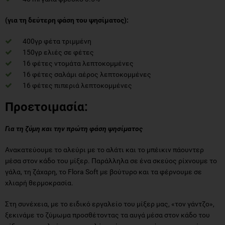
(για τη δεύτερη φάση του ψησίματος):
400γρ φέτα τριμμένη
150γρ ελιές σε φέτες
16 φέτες ντομάτα λεπτοκομμένες
16 φέτες σαλάμι αέρος λεπτοκομμένες
16 φέτες πιπεριά λεπτοκομμένες
Προετοιμασία:
Για τη ζύμη και την πρώτη φάση ψησίματος
Ανακατεύουμε το αλεύρι με το αλάτι και το μπέικιν πάουντερ
μέσα στον κάδο του μίξερ. Παράλληλα σε ένα σκεύος ρίχνουμε το
γάλα, τη ζάχαρη, το Flora Soft με βούτυρο και τα φέρνουμε σε
χλιαρή θερμοκρασία.
Στη συνέχεια, με το ειδικό εργαλείο του μίξερ μας, «τον γάντζο»,
ξεκινάμε το ζύμωμα προσθέτοντας τα αυγά μέσα στον κάδο του