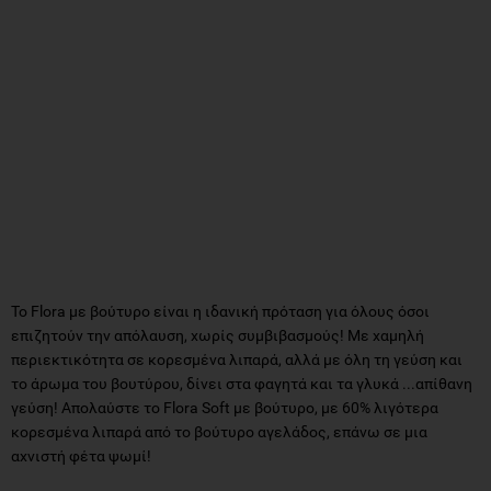
To Flora με βούτυρο είναι η ιδανική πρόταση για όλους όσοι
επιζητούν την απόλαυση, χωρίς συμβιβασμούς! Με χαμηλή
περιεκτικότητα σε κορεσμένα λιπαρά, αλλά με όλη τη γεύση και
το άρωμα του βουτύρου, δίνει στα φαγητά και τα γλυκά ...απίθανη
γεύση! Απολαύστε το Flora Soft με βούτυρο, με 60% λιγότερα
κορεσμένα λιπαρά από το βούτυρο αγελάδος, επάνω σε μια
αχνιστή φέτα ψωμί!