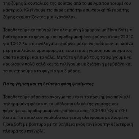
της ζύμης 2 κουταλιές της σούπας από το μείγμα του τριμμένου
κασεριού. Κλείνουμε τις άκρες από την εσωτερική πλευρά της
ζύμης σχηματίζοντας μια «γόνδολα».
Τοποθετούμε τα πεϊνιρλί σε αλειμμένη λαμαρίνα με Flora Soft με
βούτυρο και τα ψήνουμε σε προθερμασμένο φούρνο στους 220 ˚C
για 10-12 λεπτά, ανάλογα το φούρνο, μέχρι να ροδίσουν τα πλαϊνά
μέρη και λιώσει ομοιόμορφα η εσωτερική γέμιση του μείγματος
από το κασέρι και το γάλα. Μετά το ψήσιμό τους τα αφήνουμε να
κρυώσουν πολύ καλά και τα τυλίγουμε με διάφανη μεμβράνη και
τα συντηρούμε στο ψυγείο για 3 μέρες.
Για τη γέμιση και τη δεύτερη φάση ψησίματος
Τοποθετούμε μέσα στο άνοιγμα που έχει το προψημένο πεϊνιρλί
την τριμμένη φέτα και τα υπόλοιπα υλικά της γέμισης και
ψήνουμε σε προθερμασμένο φούρνο στους 180-190 ˚Cγια 7-10
λεπτά. Για επιπλέον γυαλάδα και γεύση αλείφουμε με λιωμένο
Flora Soft με βούτυρο με τη βοήθεια ενός πινέλου την εξωτερική
πλευρά του πεϊνιρλί.