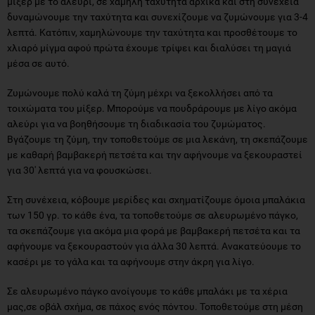
μίξερ με το αλεύρι, σε χαμηλή ταχύτητα αρχικά και στη συνέχεια
δυναμώνουμε την ταχύτητα και συνεχίζουμε να ζυμώνουμε για 3-4
λεπτά. Κατόπιν, χαμηλώνουμε την ταχύτητα και προσθέτουμε το
χλιαρό μίγμα αφού πρώτα έχουμε τρίψει και διαλύσει τη μαγιά
μέσα σε αυτό.
Ζυμώνουμε πολύ καλά τη ζύμη μέχρι να ξεκολλήσει από τα
τοιχώματα του μίξερ. Μπορούμε να πουδράρουμε με λίγο ακόμα
αλεύρι για να βοηθήσουμε τη διαδικασία του ζυμώματος.
Βγάζουμε τη ζύμη, την τοποθετούμε σε μια λεκάνη, τη σκεπάζουμε
με καθαρή βαμβακερή πετσέτα και την αφήνουμε να ξεκουραστεί
για 30' λεπτά για να φουσκώσει.
Στη συνέχεια, κόβουμε μερίδες και σχηματίζουμε όμοια μπαλάκια
των 150 γρ. το κάθε ένα, τα τοποθετούμε σε αλευρωμένο πάγκο,
τα σκεπάζουμε για ακόμα μια φορά με βαμβακερή πετσέτα και τα
αφήνουμε να ξεκουραστούν για άλλα 30 λεπτά. Ανακατεύουμε το
κασέρι με το γάλα και τα αφήνουμε στην άκρη για λίγο.
Σε αλευρωμένο πάγκο ανοίγουμε το κάθε μπαλάκι με τα χέρια
μας,σε οβάλ σχήμα, σε πάχος ενός πόντου. Τοποθετούμε στη μέση