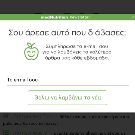
×
TOPICS
ΜΑΓΕΙΡΙΚΗ
ΣΥΝΤΑΓΗ
FLORA
Τα "must" της Διατροφής
Εβδομαδίαια Μεταβολή Βάρους
Θέσε τον Στόχο
σου και δες πότε θα τον πετύχεις
Διατροφικό Tool
Βάλε στόχους στη διατροφή σου και
μάθε πώς θα τους πετύχεις!
Λίστα Αγορών
Συμπλήρωσε το Shopping List σου, με