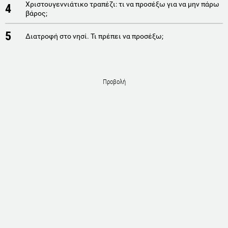
Χριστουγεννιάτικο τραπέζι: τι να προσέξω για να μην πάρω
4
βάρος;
5
Διατροφή στο νησί. Τι πρέπει να προσέξω;
Προβολή