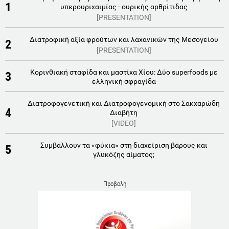
1
υπερουριχαιμίας - ουρικής αρθρίτιδας
[PRESENTATION]
Διατροφική αξία φρούτων και λαχανικών της Μεσογείου
2
[PRESENTATION]
Κορινθιακή σταφίδα και μαστίχα Χίου: Δύο superfoods με
3
ελληνική σφραγίδα
Διατροφογενετική και Διατροφογενομική στο Σακχαρώδη
4
Διαβήτη
[VIDEO]
Συμβάλλουν τα «φύκια» στη διαχείριση βάρους και
5
γλυκόζης αίματος;
Προβολή