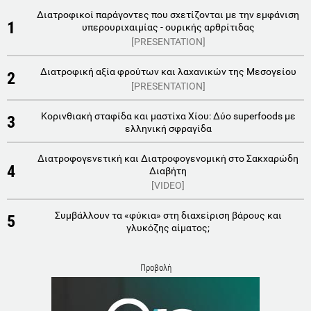
Διατροφικοί παράγοντες που σχετίζονται με την εμφάνιση
1
υπερουριχαιμίας - ουρικής αρθρίτιδας
[PRESENTATION]
Διατροφική αξία φρούτων και λαχανικών της Μεσογείου
2
[PRESENTATION]
Κορινθιακή σταφίδα και μαστίχα Χίου: Δύο superfoods με
3
ελληνική σφραγίδα
Διατροφογενετική και Διατροφογενομική στο Σακχαρώδη
4
Διαβήτη
[VIDEO]
Συμβάλλουν τα «φύκια» στη διαχείριση βάρους και
5
γλυκόζης αίματος;
Προβολή