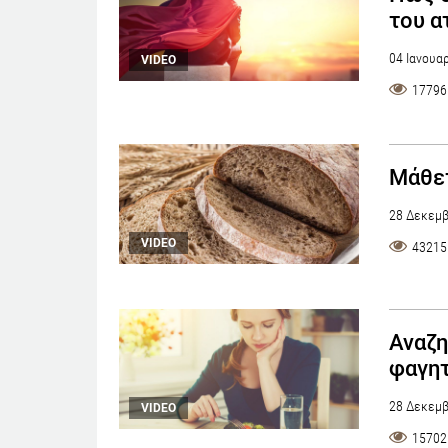
του α
04 Ιανουα
VIDEO
17796
Μάθετ
28 Δεκεμβ
VIDEO
43215
Αναζη
φαγη
28 Δεκεμβ
VIDEO
15702