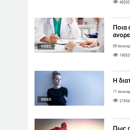
40032
Ποια 
ανορε
09 Ιανουα
VIDEO
19053
Η δια
11 Ιανουα
VIDEO
21654
Πως ο