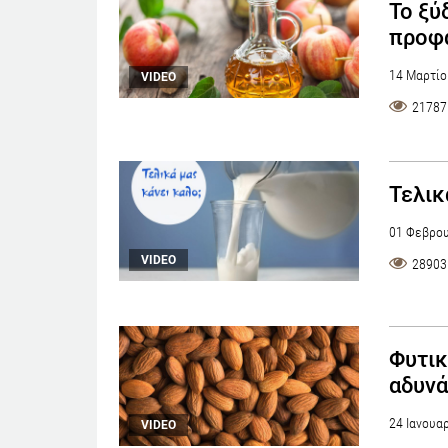
Το ξύ
προφ
14 Μαρτίο
VIDEO
21787
Τελικ
01 Φεβρου
VIDEO
28903
Φυτικ
αδυνά
24 Ιανουα
VIDEO