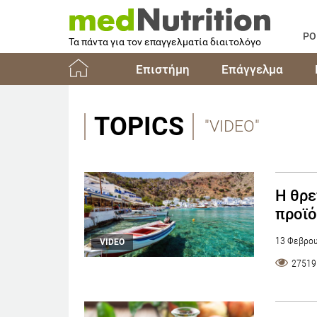
PO
Τα πάντα για τον επαγγελματία διαιτολόγο
Επιστήμη
Επάγγελμα
Αρχική
TOPICS
"VIDEO"
Η θρε
προϊό
13 Φεβρου
VIDEO
27519