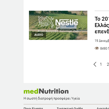
Το 20
Ελλάς
επενδ
AUDIO
19 Δεκεμβ
8490 
1
2
Η σωστή διατροφή προσφέρει Υγεία
Ποιοι Είμαστε
Συντακτική Ομάδα
Διαιτολο