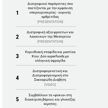
Διατροφικοί παράγοντες που
σχετίζονται με την εμφάνιση
1
υπερουριχαιμίας - ουρικής
αρθρίτιδας
[PRESENTATION]
Διατροφική αξία φρούτων και
2
λαχανικών της Μεσογείου
[PRESENTATION]
Κορινθιακή σταφίδα και μαστίχα
3
Χίου: Δύο superfoods με
ελληνική σφραγίδα
Διατροφογενετική και
Διατροφογενομική στο
4
Σακχαρώδη Διαβήτη
[VIDEO]
Συμβάλλουν τα «φύκια» στη
5
διαχείριση βάρους και γλυκόζης
αίματος;