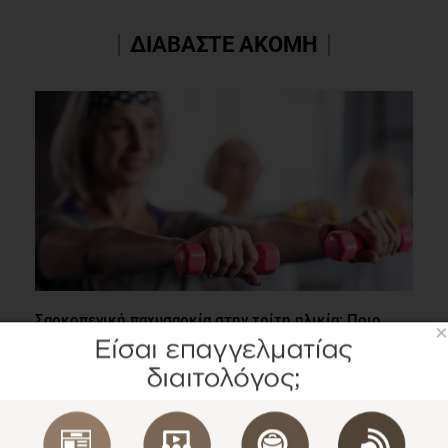
ΔΙΑΒΑΣΤΕ ΑΚΟΜΗ
Σαρκοπενική παχυσαρκία στην τρίτη ηλικία: Ποιο
×
ρόλο παίζει η διατροφή & η άσκηση;
Επιστημονικά Νέα
2 λεπτά να διαβαστεί