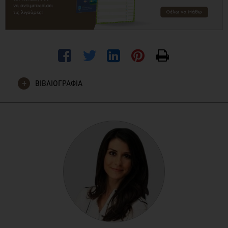
ΒΙΒΛΙΟΓΡΑΦΙΑ
Miller PE, Perez V, Low-calorie sweeteners and body weight
and composition: a meta-analysis of randomized controlled
trials and prospective cohort studies. Αm J Clin Nutr. 2014
Sep;100(3):765-77.