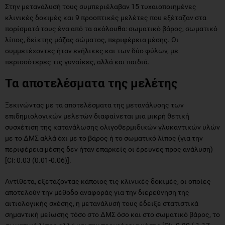
Στην μετανάλυσή τους συμπεριέλαβαν 15 τυχαιοποιημένες
κλινικές δοκιμές και 9 προοπτικές μελέτες που εξέταζαν στα
πορίσματά τους ένα από τα ακόλουθα: σωματικό βάρος, σωματικό
λίπος, δείκτης μάζας σώματος, περιφέρεια μέσης. Οι
συμμετέχοντες ήταν ενήλικες και των δύο φύλων, με
περισσότερες τις γυναίκες, αλλά και παιδιά.
Τα αποτελέσματα της μελέτης
Ξεκινώντας με τα αποτελέσματα της μετανάλυσης των
επιδημιολογικών μελετών διαφαίνεται μια μικρή θετική
συσχέτιση της κατανάλωσης ολιγοθερμιδικών γλυκαντικών υλών
με το ΔΜΣ αλλά όχι με το βάρος ή το σωματικό λίπος (για την
περιφέρεια μέσης δεν ήταν επαρκείς οι έρευνες προς ανάλυση)
[CI: 0.03 (0.01-0.06)].
Αντίθετα, εξετάζοντας κάποιος τις κλινικές δοκιμές, οι οποίες
αποτελούν την μέθοδο αναφοράς για την διερεύνηση της
αιτιολογικής σχέσης, η μετανάλυσή τους έδειξε στατιστικά
σημαντική μείωσης τόσο στο ΔΜΣ όσο και στο σωματικό βάρος, το