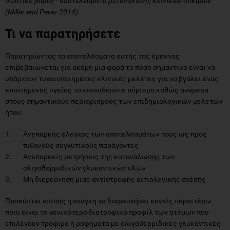
σωατικό βάρος - αποτελέσματα μετανάλυσης κλινικών δοκιμών
(Miller and Perez 2014).
Τι να παρατηρήσετε
Παρατηρώντας τα αποτελέσματα αυτής της έρευνας
επιβεβαιώνεται για ακόμη μια φορά το πόσο σημαντικό είναι να
υπάρχουν τυχαιοποιημένες κλινικές μελέτες για να βγάλει ένας
επιστήμονας υγείας το οποιοδήποτε πόρισμα καθώς ανάμεσα
στους σημαντικούς περιορισμούς των επιδημιολογικών μελετών
ήταν:
Ανεπαρκής έλεγχος των αποτελεσμάτων τους ως προς
πιθανούς συγχυτικούς παράγοντες
Ανεπαρκείς μετρήσεις της κατανάλωσης των
ολιγοθερμιδικών γλυκαντικών υλών
Μη διερεύνηση μιας αντίστροφης αιτιολογικής σχέσης
Προκύπτει επίσης η ανάγκη να διερευνήσει κανείς περαιτέρω
ποιο είναι το γενικότερο διατροφικό προφίλ των ατόμων που
επιλέγουν τρόφιμα ή ροφήματα με ολιγοθερμιδικές γλυκαντικές