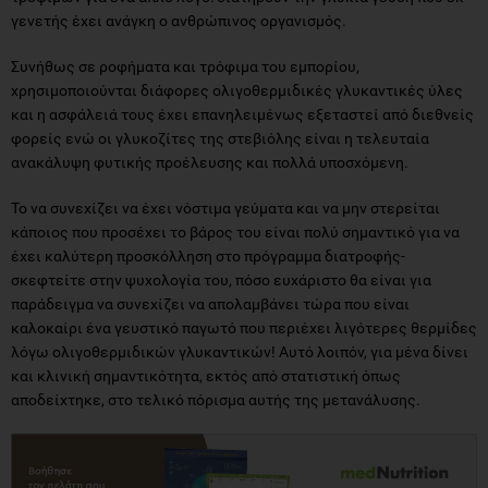
γενετής έχει ανάγκη ο ανθρώπινος οργανισμός.
Συνήθως σε ροφήματα και τρόφιμα του εμπορίου,
χρησιμοποιούνται διάφορες ολιγοθερμιδικές γλυκαντικές ύλες
και η ασφάλειά τους έχει επανηλειμένως εξεταστεί από διεθνείς
φορείς ενώ οι γλυκοζίτες της στεβιόλης είναι η τελευταία
ανακάλυψη φυτικής προέλευσης και πολλά υποσχόμενη.
Το να συνεχίζει να έχει νόστιμα γεύματα και να μην στερείται
κάποιος που προσέχει το βάρος του είναι πολύ σημαντικό για να
έχει καλύτερη προσκόλληση στο πρόγραμμα διατροφής-
σκεφτείτε στην ψυχολογία του, πόσο ευχάριστο θα είναι για
παράδειγμα να συνεχίζει να απολαμβάνει τώρα που είναι
καλοκαίρι ένα γευστικό παγωτό που περιέχει λιγότερες θερμίδες
λόγω ολιγοθερμιδικών γλυκαντικών! Αυτό λοιπόν, για μένα δίνει
και κλινική σημαντικότητα, εκτός από στατιστική όπως
αποδείχτηκε, στο τελικό πόρισμα αυτής της μετανάλυσης.