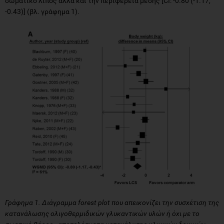
σωματικό λίπος αλλά και την περιφέρεια μέσης [CI: -0.80 (-1.17,
-0.43)] (βλ. γράφημα 1).
Γράφημα 1. Διάγραμμα forest plot που απεικονίζει την συσχέτιση της
κατανάλωσης ολιγοθερμιδικών γλυκαντικών υλών ή όχι με το