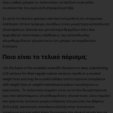
ύλες καθώς μπορεί οι τελευταίες να παίζουν έναν ρόλο
ενισχύοντας πιο υγιεινά διατροφικά μοτίβα.
Σε αυτό το πλαίσιο φάνηκε από σχετική μελέτη ότι άτομα που
επέλεγαν τέτοια τρόφιμα, συνήθως είχαν μικρότερη κατανάλωση
γλυκισμάτων, αλκοόλ και γενικότερα θερμίδων-κάτι που
αμφισβητεί παλιότερες υποθέσεις της κατανάλωσης
ολιγοθερμιδικών γλυκαντικών ότι μπορεί να πυροδοτούν
λιγούρες.
Ποιο είναι το τελικό πόρισμα;
«On the basis of the available scientific literature to date, substituting
LCS options for their regular-calorie versions results in a modest
weight loss and may be a useful dietary tool to improve compliance
with weight-loss or weight-maintenance plans»
καταλήγουν οι
ερευνητές. Το τελευταίο κομμάτι είναι αυτό που θα κράταγα και
εγώ σαν απόσταγμα-οι ολιγοθερμιδικές γλυκαντικές ύλες παρόλο
που φαίνεται να έχουν μικρή επίδραση στη μείωση του βάρους
(0.8 κιλά), αποτελούν σπουδαία εξέλιξη στην τεχνολογία
τροφίμων για ένα απλό λόγο: διατηρούν την γλυκιά γεύση που εκ