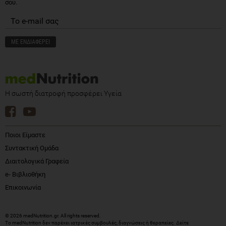
σου.
Η σωστή διατροφή προσφέρει Υγεία
Ποιοι Είμαστε
Συντακτική Ομάδα
Διαιτολογικά Γραφεία
e- Βιβλιοθήκη
Επικοινωνία
© 2026 medNutrition.gr. All rights reserved.
Το medNutrition δεν παρέχει ιατρικές συμβουλές, διαγνώσεις ή θεραπείες.
Δείτε