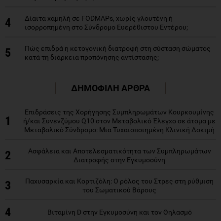
Δίαιτα χαμηλή σε FODMAPs, χωρίς γλουτένη ή
4
ισορροπημένη στο Σύνδρομο Ευερέθιστου Εντέρου;
Πώς επιδρά η κετογονική διατροφή στη σύσταση σώματος
5
κατά τη διάρκεια προπόνησης αντίστασης;
ΔΗΜΟΦΙΛΗ ΑΡΘΡΑ
Επιδράσεις της Χορήγησης Συμπληρωμάτων Κουρκουμίνης
1
ή/και Συνενζύμου Q10 στον Μεταβολικό Έλεγχο σε άτομα με
Μεταβολικό Σύνδρομο: Μια Τυχαιοποιημένη Κλινική Δοκιμή
Ασφάλεια και Αποτελεσματικότητα των Συμπληρωμάτων
2
Διατροφής στην Εγκυμοσύνη
Παχυσαρκία και Κορτιζόλη: Ο ρόλος του Στρες στη ρύθμιση
3
του Σωματικού Βάρους
4
Βιταμίνη D στην Εγκυμοσύνη και τον Θηλασμό