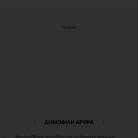
Προβολή
ΔΗΜΟΦΙΛΗ ΑΡΘΡΑ
Μαρίνα Πόγκα: Η ενυδάτωση ως βασικός πυλώνας