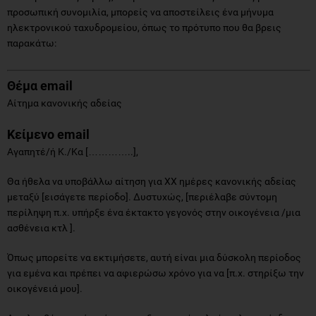
προσωπική συνομιλία, μπορείς να αποστείλεις ένα μήνυμα
ηλεκτρονικού ταχυδρομείου, όπως το πρότυπο που θα βρεις
παρακάτω:
Θέμα
email
Αίτημα κανονικής αδείας
Κείμενο
email
Αγαπητέ/ή Κ./Κα […………..],
Θα ήθελα να υποβάλλω αίτηση για ΧΧ ημέρες κανονικής αδείας
μεταξύ [εισάγετε περίοδο]. Δυστυχώς, [περιέλαβε σύντομη
περίληψη π.χ. υπήρξε ένα έκτακτο γεγονός στην οικογένεια /μια
ασθένεια κτλ ].
Όπως μπορείτε να εκτιμήσετε, αυτή είναι μια δύσκολη περίοδος
για εμένα και πρέπει να αφιερώσω χρόνο για να [π.χ. στηρίξω την
οικογένειά μου].