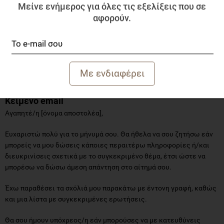
Μείνε ενήμερος για όλες τις εξελίξεις που σε
απολύτως νόημα και εσύ (μαζί με την υπόλοιπη ομάδα)
αναρωτιέσαι ποιος ήταν ο λόγος αποστολής του e-mail και τι
αφορούν.
ακριβώς θέλει να εκφράσει ο αποστολέας.
Τι μπορείς να γράψεις; Χρησιμοποίησε αυτό το πρότυπο e-mail για
να αναζητήσεις διπλωματικά διευκρινίσεις , σε περίπτωση που
λάβεις ένα τέτοιου είδους μήνυμα ηλεκτρονικού ταχυδρομείου.
Κείμενο
email
Αγαπητέ/η [όνομα αποστολέα],
Ευχαριστώ πολύ για το μήνυμά σου. Θα ήθελα να σου ζητήσω εάν
μπορείς να μου δώσεις κάποιες περαιτέρω πληροφορίες ή/και
διευκρινίσεις σχετικά με το συγκεκριμένο θέμα, έτσι ώστε να
μπορέσω να δώσω άμεση απάντηση στο αίτημά σου.
Έχω παραθέσει τα σχόλιά μου παρακάτω με έντονη γραφή, καθώς
και μια λίστα με συγκεκριμένες ερωτήσεις.
Θα σου ήμουν υπόχρεος/η εάν μπορούσες να με κατευθύνεις