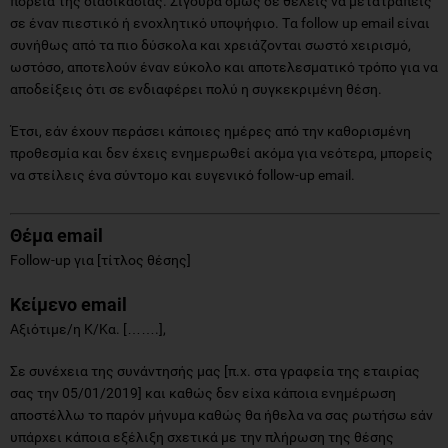
πορεία της διαδικασίας. Σίγουρα όμως δε θέλεις να μετατραπείς
σε έναν πιεστικό ή ενοχλητικό υποψήφιο. Tα follow up email είναι
συνήθως από τα πιο δύσκολα και χρειάζονται σωστό χειρισμό,
ωστόσο, αποτελούν έναν εύκολο και αποτελεσματικό τρόπο για να
αποδείξεις ότι σε ενδιαφέρει πολύ η συγκεκριμένη θέση.
Έτσι, εάν έχουν περάσει κάποιες ημέρες από την καθορισμένη
προθεσμία και δεν έχεις ενημερωθεί ακόμα για νεότερα, μπορείς
να στείλεις ένα σύντομο και ευγενικό follow-up email.
Θέμα
email
Follow-up για [τίτλος θέσης]
Κείμενο
email
Αξιότιμε/η Κ/Κα. […….],
Σε συνέχεια της συνάντησής μας [π.χ. στα γραφεία της εταιρίας
σας την 05/01/2019] και καθώς δεν είχα κάποια ενημέρωση
αποστέλλω το παρόν μήνυμα καθώς θα ήθελα να σας ρωτήσω εάν
υπάρχει κάποια εξέλιξη σχετικά με την πλήρωση της θέσης