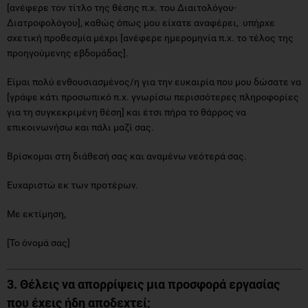
[ανέφερε τον τίτλο της θέσης π.χ. του Διαιτολόγου-
Διατροφολόγου], καθώς όπως μου είχατε αναφέρει, υπήρχε
σχετική προθεσμία μέχρι [ανέφερε ημερομηνία π.χ. το τέλος της
προηγούμενης εβδομάδας].
Είμαι πολύ ενθουσιασμένος/η για την ευκαιρία που μου δώσατε να
[γράψε κάτι προσωπικό π.χ. γνωρίσω περισσότερες πληροφορίες
για τη συγκεκριμένη θέση] και έτσι πήρα το θάρρος να
επικοινωνήσω και πάλι μαζί σας.
Βρίσκομαι στη διάθεσή σας και αναμένω νεότερά σας.
Ευχαριστώ εκ των προτέρων.
Με εκτίμηση,
[Το όνομά σας]
3. Θέλεις να απορρίψεις μια προσφορά εργασίας
που έχεις ήδη αποδεχτεί;