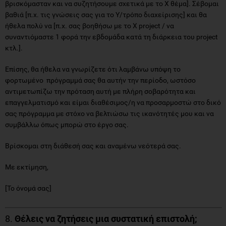
βρισκόμασταν και να συζητήσουμε σχετικά με το Χ θέμα]. Σέβομαι
βαθιά [π.χ. τις γνώσεις σας για το Υ/τρόπο διαχείρισης] και θα
ήθελα πολύ να [π.χ. σας βοηθήσω με το Χ project / να
συναντιόμαστε 1 φορά την εβδομάδα κατά τη διάρκεια του project
κτλ.].
Επίσης, θα ήθελα να γνωρίζετε ότι λαμβάνω υπόψη το
φορτωμένο πρόγραμμά σας θα αυτήν την περίοδο, ωστόσο
αντιμετωπίζω την πρόταση αυτή με πλήρη σοβαρότητα και
επαγγελματισμό και είμαι διαθέσιμος/η να προσαρμοστώ στο δικό
σας πρόγραμμα με στόχο να βελτιώσω τις ικανότητές μου και να
συμβάλλω όπως μπορώ στο έργο σας.
Βρίσκομαι στη διάθεσή σας και αναμένω νεότερά σας.
Με εκτίμηση,
[Το όνομά σας]
8.
Θέλεις να ζητήσεις μια συστατική επιστολή;