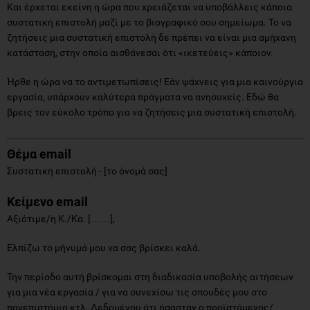
Και έρχεται εκείνη η ώρα που χρειάζεται να υποβάλλεις κάποια
συστατική επιστολή μαζί με το βιογραφικό σου σημείωμα. Το να
ζητήσεις μια συστατική επιστολή δε πρέπει να είναι μια αμήχανη
κατάσταση, στην οποία αισθάνεσαι ότι «ικετεύεις» κάποιον.
Ήρθε η ώρα να το αντιμετωπίσεις! Εάν ψάχνεις για μια καινούργια
εργασία, υπάρχουν καλύτερα πράγματα να ανησυχείς. Εδώ θα
βρεις τον εύκολο τρόπο για να ζητήσεις μια συστατική επιστολή.
Θέμα
email
Συστατική επιστολή - [το όνομά σας]
Κείμενο
email
Αξιότιμε/η Κ./Κα. [……],
Ελπίζω το μήνυμά μου να σας βρίσκει καλά.
Την περίοδο αυτή βρίσκομαι στη διαδικασία υποβολής αιτήσεων
για μια νέα εργασία / για να συνεχίσω τις σπουδές μου στο
πανεπιστήμιο κτλ. Δεδομένου ότι ήσασταν ο προϊστάμενος/