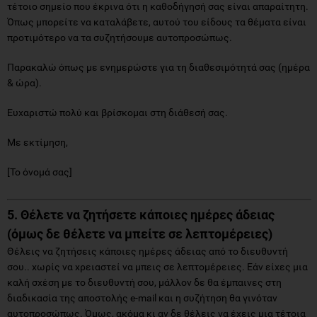
τέτοιο σημείο που έκρινα ότι η καθοδήγησή σας είναι απαραίτητη.
Όπως μπορείτε να καταλάβετε, αυτού του είδους τα θέματα είναι
προτιμότερο να τα συζητήσουμε αυτοπροσώπως.
Παρακαλώ όπως με ενημερώστε για τη διαθεσιμότητά σας (ημέρα
& ώρα).
Ευχαριστώ πολύ και βρίσκομαι στη διάθεσή σας.
Με εκτίμηση,
[Το όνομά σας]
5. Θέλετε να ζητήσετε κάποιες ημέρες άδειας
(όμως δε θέλετε να μπείτε σε λεπτομέρειες)
Θέλεις να ζητήσεις κάποιες ημέρες άδειας από το διευθυντή
σου.. χωρίς να χρειαστεί να μπεις σε λεπτομέρειες. Εάν είχες μια
καλή σχέση με το διευθυντή σου, μάλλον δε θα έμπαινες στη
διαδικασία της αποστολής e-mail και η συζήτηση θα γινόταν
αυτοπροσώπως. Όμως, ακόμα κι αν δε θέλεις να έχεις μια τέτοια