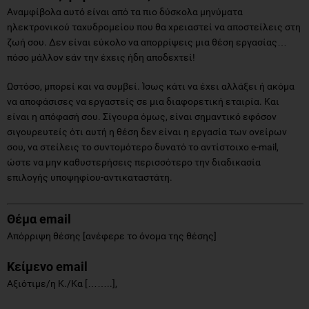
Αναμφίβολα αυτό είναι από τα πιο δύσκολα μηνύματα
ηλεκτρονικού ταχυδρομείου που θα χρειαστεί να αποστείλεις στη
ζωή σου. Δεν είναι εύκολο να απορρίψεις μια θέση εργασίας…
πόσο μάλλον εάν την έχεις ήδη αποδεχτεί!
Ωστόσο, μπορεί και να συμβεί. Ίσως κάτι να έχει αλλάξει ή ακόμα
να αποφάσισες να εργαστείς σε μια διαφορετική εταιρία. Και
είναι η απόφασή σου. Σίγουρα όμως, είναι σημαντικό εφόσον
σιγουρευτείς ότι αυτή η θέση δεν είναι η εργασία των ονείρων
σου, να στείλεις το συντομότερο δυνατό το αντίστοιχο e-mail,
ώστε να μην καθυστερήσεις περισσότερο την διαδικασία
επιλογής υποψηφίου-αντικαταστάτη.
Θέμα
email
Απόρριψη θέσης [ανέφερε το όνομα της θέσης]
Κείμενο
email
Αξιότιμε/η Κ./Κα [……..],