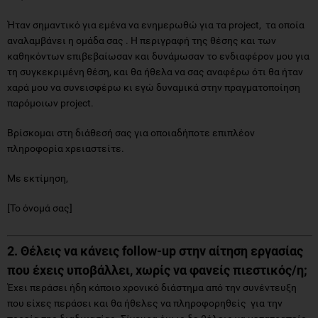
Ήταν σημαντικό για εμένα να ενημερωθώ για τα project, τα οποία
αναλαμβάνει η ομάδα σας . Η περιγραφή της θέσης και των
καθηκόντων επιβεβαίωσαν και δυνάμωσαν το ενδιαφέρον μου για
τη συγκεκριμένη θέση, και θα ήθελα να σας αναφέρω ότι θα ήταν
χαρά μου να συνεισφέρω κι εγώ δυναμικά στην πραγματοποίηση
παρόμοιων project.
Βρίσκομαι στη διάθεσή σας για οποιαδήποτε επιπλέον
πληροφορία χρειαστείτε.
Με εκτίμηση,
[Το όνομά σας]
2. Θέλεις να κάνεις
follow
-
up
στην αίτηση εργασίας
που έχεις υποβάλλει, χωρίς να φανείς πιεστικός/η;
Έχει περάσει ήδη κάποιο χρονικό διάστημα από την συνέντευξη
που είχες περάσει και θα ήθελες να πληροφορηθείς για την