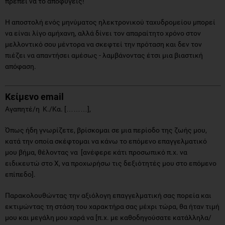
πρέπει να το αποφύγεις!
Η αποστολή ενός μηνύματος ηλεκτρονικού ταχυδρομείου μπορεί
να είναι λίγο αμήχανη, αλλά δίνει τον απαραίτητο χρόνο στον
μελλοντικό σου μέντορα να σκεφτεί την πρόταση και δεν τον
πιέζει να απαντήσει αμέσως - λαμβάνοντας έτσι μια βιαστική
απόφαση.
Κείμενο
email
Αγαπητέ/η Κ./Κα. [………],
Όπως ήδη γνωρίζετε, βρίσκομαι σε μια περίοδο της ζωής μου,
κατά την οποία σκέφτομαι να κάνω το επόμενο επαγγελματικό
μου βήμα, θέλοντας να [ανέφερε κάτι προσωπικό π.χ. να
ειδικευτώ στο Χ, να προχωρήσω τις δεξιότητές μου στο επόμενο
επίπεδο].
Παρακολουθώντας την αξιόλογη επαγγελματική σας πορεία και
εκτιμώντας τη στάση του χαρακτήρα σας μέχρι τώρα, θα ήταν τιμή
μου και μεγάλη μου χαρά να [π.χ. με καθοδηγούσατε κατάλληλα/