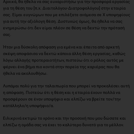
Αρχικά, θα ήθελα να σας ευχαριστήσω για την προσφορά εργασίας
για τη θέση του [π.χ. Διαιτολόγου-Διατροφολόγου] στην εταιρία
σας. Είμαι ευγνώμων που με επιλέξατε ανάμεσα σε Χ υποψηφίους
για αυτή την αξιόλογη θέση. Δυστυχώς όμως, θα ήθελα να σας
ενημερώσω ότι δεν είμαι πλέον σε θέση να δεχτώ την πρότασή
σας.
Ήταν μια δύσκολη απόφαση για εμένα και έπειτα από αρκετή
σκέψη αποφάσισα να δεχτώ κάποια άλλη θέση εργασίας, καθώς
λόγω αλλαγής προτεραιοτήτων, πιστεύω ότι ο ρόλος αυτός με
φέρνει ένα βήμα πιο κοντά στην πορεία της καριέρας που θα
ήθελα να ακολουθήσω.
Λυπάμαι πολύ για την ταλαιπωρία που μπορεί να προκαλέσει αυτή
η απόφαση. Πιστεύω ότι η θέση και η εταιρία έχουν πολλά να
προσφέρουν σε έναν υποψήφιο και ελπίζω να βρείτε τον/την
κατάλληλο/η υποψήφιο/α.
Ειλικρινά εκτιμώ το χρόνο και την προσοχή που μου δώσατε και
ελπίζω η ομάδα σας να έχει το καλύτερο δυνατό για το μέλλον.