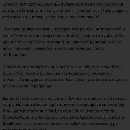
Ξεκινάς να πληκτρολογείς αλλά ξαφνικά, κάτι δε σου αρέσει και
αυτόματα διαγράφεις όλο το κείμενο, με σκοπό να το ξαναγράψεις
από την αρχή… πόσες φορές άραγε σου έχει συμβεί;
Το συγκεκριμένο κείμενο καταλήγει στο φάκελο με τα προσχέδια
e-mail (γνωστός και ως φάκελος «Draft»), μέχρι τη στιγμή που θα
χρειαστεί να πατήσεις το κουμπί της αποστολής, ακόμα κι αν το
email που έχεις γράψει δεν έχει το αποτέλεσμα που θα
επιθυμούσες.
Αρχικά είναι καιρός να σταματήσεις να κοιτάζεις το κουμπί της
αποστολής, λες και θα πατήσεις το κουμπί ενός πυρηνικού
όπλου… Τα πράγματα είναι πιο απλά απ’ όσο πιστεύεις και είμαστε
εδώ για να σε βοηθήσουμε!
Δε χρειάζεται να αγχώνεσαι πια… Έχουμε ετοιμάσει για σένα μια
σειρά από σωστά διατυπωμένα, συνοπτικά γραμμένα και εντελώς
διπλωματικά πρότυπα e-mail, τα οποία θα σε βγάλουν από τη
δύσκολη θέση της σύνταξης ενός επαγγελματικού email και θα σε
βοηθήσουν να χειριστείς αυτές τις «άβολες» καταστάσεις με
περισσότερη σιγουριά!