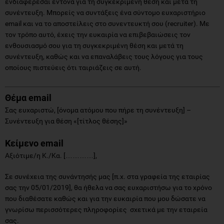
ενδιαφέρεσαι έντονα για τη συγκεκριμένη θέση και μετά τη
συνέντευξη. Μπορείς να συντάξεις ένα σύντομο ευχαριστήριο
email και να το αποστείλεις στο συνεντευκτή σου (recruiter). Με
τον τρόπο αυτό, έχεις την ευκαιρία να επιβεβαιώσεις τον
ενθουσιασμό σου για τη συγκεκριμένη θέση και μετά τη
συνέντευξη, καθώς και να επαναλάβεις τους λόγους για τους
οποίους πιστεύεις ότι ταιριάζεις σε αυτή.
Θέμα
email
Σας ευχαριστώ, [όνομα ατόμου που πήρε τη συνέντευξη] –
Συνέντευξη για θέση «[τίτλος θέσης]»
Κείμενο
email
Αξιότιμε/η Κ./Κα. […………],
Σε συνέχεια της συνάντησής μας [π.χ. στα γραφεία της εταιρίας
σας την 05/01/2019], θα ήθελα να σας ευχαριστήσω για το χρόνο
που διαθέσατε καθώς και για την ευκαιρία που μου δώσατε να
γνωρίσω περισσότερες πληροφορίες σχετικά με την εταιρεία
σας.