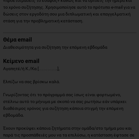
«προετοιμάσεις το έδαφος» καθώς και να ορίσεις την ημέρα και
το χρόνο συζήτησης. Χρησιμοποίησε αυτό το πρότυπο e-mail για να
δώσεις στον εργοδότη σου μια διπλωματική και επαγγελματική
στάση για την προβληματική κατάσταση.
Θέμα
email
Διαθεσιμότητα για συζήτηση την επόμενη εβδομάδα
Κείμενο
email
Αγαπητέ/ή Κ./Κα [………….],
Ελπίζω να σας βρίσκω καλά.
Γνωρίζοντας ότι το πρόγραμμά σας ίσως είναι φορτωμένο,
στέλνω αυτό το μήνυμα με σκοπό να σας ρωτήσω εάν υπάρχει
διαθέσιμος χρόνος για συζήτηση κάποια στιγμή την επόμενη
εβδομάδα.
Έχουν προκύψει κάποια ζητήματα στην ομάδα/στο τμήμα μου και
παρά τις προσπάθειές μου να τα επιλύσω, η κατάσταση έφτασε σε