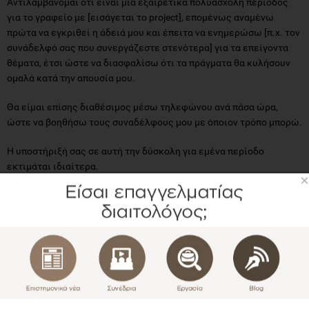
Αντιλαμβάνομαι ότι είναι μια εξαιρετικά πολυάσχολη περίοδος
για το γραφείο με [εισάγεται το project], επομένως αναμένω
πρώτα να εγκριθεί η άδειά μου και έπειτα να ενημερώσω [π.χ. τον
συνάδελφό σας που συνεργάζεστε στενότερα] για τα επείγοντα
θέματα, έτσι ώστε να διασφαλίσω ότι τα πράγματα θα κυλήσουν
ομαλά κατά την απουσία μου.
Θα είμαι επίσης διαθέσιμος μέσω τηλεφώνου ανά πάσα ώρα,
ώστε να βοηθήσω τους συναδέλφους μου με όποιον τρόπο μπορώ.
Η υποστήριξή σας σε αυτή την δύσκολη για εμένα περίοδο
εκτιμάται ιδιαίτερα.
×
Με εκτίμηση,
[το όνομά σου]
6. Πώς να απαντήσεις σε ένα μπερδεμένο
email
(όταν δεν έχεις ιδέα τι θέλει να πει ο αποστολέας);
Το μήνυμα που έχει στείλει ο αποστολέας δεν έχει κανένα