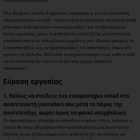
Εδώ θα βρεις λοιπόν 8 πρότυπες απαντήσεις για την αποστολή
επαγγελματικών e-mail – από ένα φιλικό (αλλά όχι πιεστικό) email
στο οποίο ενδιαφέρεσαι να ενημερωθείς για το πόρισμα μιας
θέσης εργασίας, μέχρι ένα email στο οποίο ζητάς μία συστατική
επιστολή από έναν παλαιότερο εργοδότη σου. Φυσικά μπορείς να
οικειοποιηθείς και να προσαρμόσεις τις απαντήσεις, όπως εσύ
κρίνεις κατάλληλα. Άλλωστε το σημαντικότερο είναι κάθε e-mail
να αντικατοπτρίζει τον εαυτό σου και να μην αποτελεί
«πανάκεια»!
Εύρεση εργασίας
1. Θέλεις να στείλεις ένα ευχαριστήριο
email
στο
συνεντευκτή (
recruiter
) σου μετά το πέρας της
συνέντευξης, χωρίς όμως να φανεί υπερβολικό;
Οι περισσότεροι υποψήφιοι εστιάζουν κυρίως στους τρόπους οι
οποίοι θα τους οδηγήσουν στην πρόσκληση για μια συνέντευξη.
Ωστόσο, είναι εξίσου σημαντικό να δείξεις ότι συνεχίζεις να