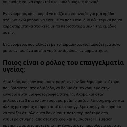
επιτυχίες και να χαραχτεί στο μυαλό μας ως ιδανικό;
Ένα νούμερο, που μπορεί να ορίζεται «ιδανικό» για μια ομάδα
ατόμων, ενώ μπορεί να έχουμε το πολύ ένα- δυο εξωτερικά κοινά
χαρακτηρίστηκα στοιχεία με τα περισσότερα μέλη της ομάδας
αυτής;
Ένα νούμερο, που αλλάζει με το παραμικρό, για παράδειγμα μόνο
με το αν πιω ένα ποτήρι νερό, αν ιδρώσω, αν αρρωστήσω;
Ποιος είναι ο ρόλος του επαγγελματία
υγείας;
Αδιέξοδο, που δεν έχει επιστροφή, αν δεν βοηθήσουμε το άτομο
που βρίσκεται στο αδιέξοδο, να δούμε ότι το νούμερο στην
ζυγαριά είναι μια φωτογραφία στιγμής. Ακόμα και όταν
μπλέκονται 3 και πλέον νούμερα, μυϊκής μάζας, λίπους, υγρών, και
άλλες μετρήσεις ακόμα και τότε ο επαγγελματίας υγείας πρέπει
να τονίζει ότι όλα αυτά δεν είναι τίποτα περισσότερο από
νούμερα στιγμής, από στατιστικές και εξισώσεις! Η έμφαση
πρέπει να μετατοπιστεί από την ζυγαριά στο ημερολόγιο και στις