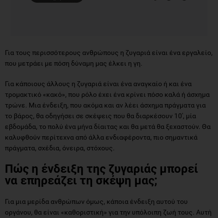
Για τους περισσότερους ανθρώπους η ζυγαριά είναι ένα εργαλείο,
που μετράει με πόση δύναμη μας έλκει η γη.
Για κάποιους άλλους η ζυγαριά είναι ένα αναγκαίο ή και ένα
τρομακτικό «κακό», που ρόλο έχει ένα κρίνει πόσο καλά ή άσχημα
τρώνε. Μια ένδειξη, που ακόμα και αν λέει άσχημα πράγματα για
το βάρος, θα οδηγήσει σε σκέψεις που θα διαρκέσουν 10', μία
εβδομάδα, το πολύ ένα μήνα δίαιτας και θα μετά θα ξεχαστούν. Θα
καλυφθούν περίτεχνα από άλλα ενδιαφέροντα, πιο σημαντικά
πράγματα, σχέδια, όνειρα, στόχους.
Πώς η ένδειξη της ζυγαριάς μπορεί
να επηρεάζει τη σκέψη μας;
Για μια μερίδα ανθρώπων όμως, κάποια ένδειξη αυτού του
οργάνου, θα είναι «καθοριστική» για την υπόλοιπη ζωή τους. Αυτή