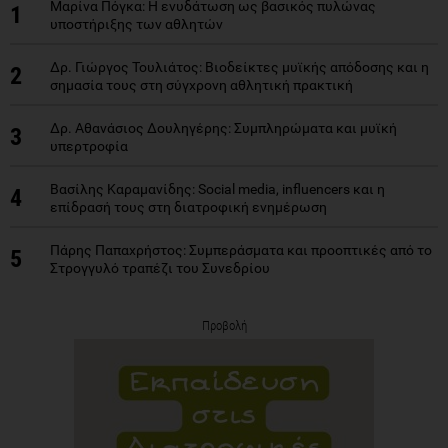
Μαρίνα Πόγκα: Η ενυδάτωση ως βασικός πυλώνας
1
υποστήριξης των αθλητών
Δρ. Γιώργος Τουλιάτος: Βιοδείκτες μυϊκής απόδοσης και η
2
σημασία τους στη σύγχρονη αθλητική πρακτική
Δρ. Αθανάσιος Δουληγέρης: Συμπληρώματα και μυϊκή
3
υπερτροφία
Βασίλης Καραμανίδης: Social media, influencers και η
4
επίδρασή τους στη διατροφική ενημέρωση
Πάρης Παπαχρήστος: Συμπεράσματα και προοπτικές από το
5
Στρογγυλό τραπέζι του Συνεδρίου
Προβολή