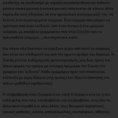
η ένδειξη, σε συνδυασμό με χαμηλή αυτοπεποίθηση και πιθανόν
κάποια υποκειμενική ή αντικειμενική «αποτυχία» σε κάποιο άλλο
τομέα, θα τους οδηγήσει σε ένα προσωπικό στοίχημα μαζί της: να
δείχνει ένα συγκεκριμένο νούμερο. Ένα νούμερο που μπορεί να
ορίστηκε από έναν «ειδικό», από έναν πίνακα ή ένα «μαγικό»
νούμερο, με ακρίβεια γραμμαρίου, που όταν ζύγιζαν όσο το
πολυπόθητο νούμερο..., όλα πηγαίνανε καλά.
Και πλέον όλα ξεκινούν να γυρίζουν γύρω από αυτό το νούμερο,
που είναι πιο επιθυμητό και από τον πρώτο αριθμό του λαχείου. Η
ζύγιση γίνεται καθημερινός ψυχαναγκασμός, μια, δυο, τρεις και
πλέον φορές την ημέρα, με επίσημη πρεμιέρα την ζύγιση στο
γραφείο του "ειδικού". Κάθε γραμμάριο προς τον στόχο είναι
επίτευξη με αίμα, δάκρυα (της ψυχής) και ιδρώτα (άσκησης και
άλλων μεθόδων εφίδρωσης).
Η επιβράβευση στην ζυγαριά είναι νίκη! Η ζυγαριά γίνεται η πιο
καλή φίλη, που τους καταλαβαίνει και επιβραβεύει, ενώ όλα τα
άλλα πάνε στραβά ή οι όλοι άλλοι τους θεωρούν άχρηστους,
κακούς μαθητές, γονείς, επαγγελματίες, συντρόφους, αθλητές.