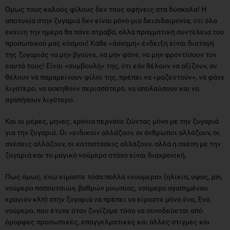
Όμως τους καλούς φίλους δεν τους αφήνεις στα δύσκολα! Η
αποτυχία στην ζυγαριά δεν είναι μόνο μια δεισιδαιμονία, ότι όλα
εκείνη την ημέρα θα πάνε στραβά, αλλά πραγματική συντέλεια του
προσωπικού μας κόσμου! Κάθε «άσχημη» ένδειξη είναι διαταγή
της ζυγαριάς να μην βγούνε, να μην φάνε, να μην φροντίσουν τον
εαυτό τους! Είναι «συμβουλή» της, ότι εάν θέλουν να αξίζουν, αν
θέλουν να παραμείνουν φίλοι της, πρέπει να «μαζευτούν», να φάνε
λιγότερο, να ασκηθούν περισσότερο, να απολαύσουν και να
αγαπήσουν λιγότερο.
Και οι μέρες, μήνες, χρόνια περνάνε ζώντας μόνο με την ζυγαριά
για την ζυγαριά. Οι «ειδικοί» αλλάζουν, οι άνθρωποι αλλάζουν, οι
σχέσεις αλλάζουν, οι καταστάσεις αλλάζουν, αλλά η σχέση με την
ζυγαριά και το μαγικό νούμερο στόχο είναι διαχρονική.
Πως όμως, ενώ είμαστε τόσα πολλά «νούμερα» (ηλικία, ύψος, pin,
νούμερο παπουτσιών, βαθμών μυωπίας, νούμερο αγαπημένου
κραγιόν κλπ) στην ζυγαριά να πρέπει να είμαστε μόνο ένα; Ένα
νούμερο, που έτυχε όταν ζυγίζαμε τόσο να συνοδεύεται από
όμορφες προσωπικές, επαγγελματικές και άλλες στιγμές και