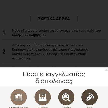
ΣΧΕΤΙΚΑ ΑΡΘΡΑ
Νέες εξισώσεις υπολογισμού ενεργειακών αναγκών του
1
ελληνικού πληθυσμού
Διατροφικές Παρεμβάσεις για τη μείωση του
Καρδιαγγειακού κινδύνου μετά από Υπερτασικές
2
διαταραχές της Εγκυμοσύνης: Μια συστηματική
ανασκόπηση
Έχει σημασία η ώρα κατανάλωσης του γεύματος στη
×
3
θερμογένεση λόγω τροφής;
Διατροφικά πρότυπα και συμπεριφορές σε ασθενείς με
4
ΙΦΝΕ
5
Πόση Πρωτεΐνη είναι αρκετή; Τι λένε οι νεότερες μελέτες