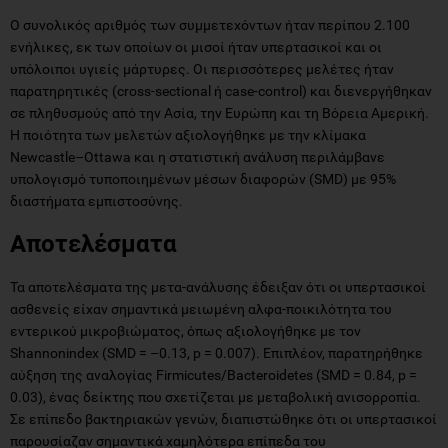
Ο συνολικός αριθμός των συμμετεχόντων ήταν περίπου 2.100
ενήλικες, εκ των οποίων οι μισοί ήταν υπερτασικοί και οι
υπόλοιποι υγιείς μάρτυρες. Οι περισσότερες μελέτες ήταν
παρατηρητικές (cross-sectional ή case-control) και διενεργήθηκαν
σε πληθυσμούς από την Ασία, την Ευρώπη και τη Βόρεια Αμερική.
Η ποιότητα των μελετών αξιολογήθηκε με την κλίμακα
Newcastle–Ottawa και η στατιστική ανάλυση περιλάμβανε
υπολογισμό τυποποιημένων μέσων διαφορών (SMD) με 95%
διαστήματα εμπιστοσύνης.
Αποτελέσματα
Τα αποτελέσματα της μετα-ανάλυσης έδειξαν ότι οι υπερτασικοί
ασθενείς είχαν σημαντικά μειωμένη αλφα-ποικιλότητα του
εντερικού μικροβιώματος, όπως αξιολογήθηκε με τον
Shannonindex (SMD = –0.13, p = 0.007). Επιπλέον, παρατηρήθηκε
αύξηση της αναλογίας Firmicutes/Bacteroidetes (SMD = 0.84, p =
0.03), ένας δείκτης που σχετίζεται με μεταβολική ανισορροπία.
Σε επίπεδο βακτηριακών γενών, διαπιστώθηκε ότι οι υπερτασικοί
παρουσίαζαν σημαντικά χαμηλότερα επίπεδα του