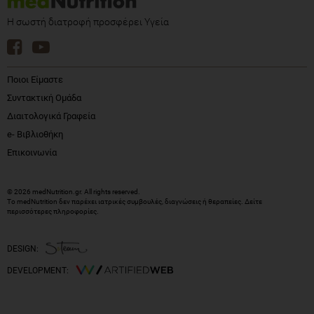
Η σωστή διατροφή προσφέρει Υγεία
Ποιοι Είμαστε
Συντακτική Ομάδα
Διαιτολογικά Γραφεία
e- Βιβλιοθήκη
Επικοινωνία
© 2026 medNutrition.gr. All rights reserved.
Το medNutrition δεν παρέχει ιατρικές συμβουλές, διαγνώσεις ή θεραπείες.
Δείτε
περισσότερες πληροφορίες
.
DESIGN:
DEVELOPMENT: