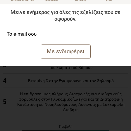
ΔΗΜΟΦΙΛΗ ΑΡΘΡΑ
Μείνε ενήμερος για όλες τις εξελίξεις που σε
αφορούν.
Επιδράσεις της Χορήγησης Συμπληρωμάτων Κουρκουμίνης
1
ή/και Συνενζύμου Q10 στον Μεταβολικό Έλεγχο σε άτομα με
Μεταβολικό Σύνδρομο: Μια Τυχαιοποιημένη Κλινική Δοκιμή
Ασφάλεια και Αποτελεσματικότητα των Συμπληρωμάτων
2
Διατροφής στην Εγκυμοσύνη
Παχυσαρκία και Κορτιζόλη: Ο ρόλος του Στρες στη ρύθμιση
3
του Σωματικού Βάρους
4
Βιταμίνη D στην Εγκυμοσύνη και τον Θηλασμό
Η επίδραση μιας πλήρους Διατροφής για Διαβητικούς
φόρμουλες στον Γλυκαιμικό Έλεγχο και τη Διατροφική
5
Κατάσταση σε Νοσηλευόμενους Ασθενείς με Σακχαρώδη
Διαβήτη
Προβολή