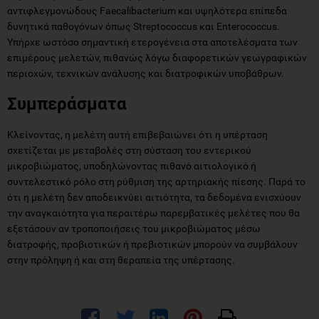
αντιφλεγμονώδους Faecalibacterium και υψηλότερα επίπεδα
δυνητικά παθογόνων όπως Streptococcus και Enterococcus.
Υπήρχε ωστόσο σημαντική ετερογένεια στα αποτελέσματα των
επιμέρους μελετών, πιθανώς λόγω διαφορετικών γεωγραφικών
περιοχών, τεχνικών ανάλυσης και διατροφικών υποβάθρων.
Συμπεράσματα
Κλείνοντας, η μελέτη αυτή επιβεβαιώνει ότι η υπέρταση
σχετίζεται με μεταβολές στη σύσταση του εντερικού
μικροβιώματος, υποδηλώνοντας πιθανό αιτιολογικό ή
συντελεστικό ρόλο στη ρύθμιση της αρτηριακής πίεσης. Παρά το
ότι η μελέτη δεν αποδεικνύει αιτιότητα, τα δεδομένα ενισχύουν
την αναγκαιότητα για περαιτέρω παρεμβατικές μελέτες που θα
εξετάσουν αν τροποποιήσεις του μικροβιώματος μέσω
διατροφής, προβιοτικών ή πρεβιοτικών μπορούν να συμβάλουν
στην πρόληψη ή και στη θεραπεία της υπέρτασης.