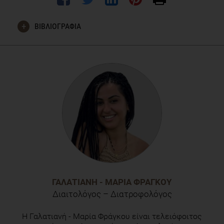
ΒΙΒΛΙΟΓΡΑΦΙΑ
Cai, M., Lin, L., Jiang, F., Peng, Y., Li, S., Chen, L., & Lin, Y.
(2023). Gut microbiota changes in patients with
hypertension: A systematic review and meta-analysis.
Journal of clinical hypertension (Greenwich, Conn.), 25(12),
1053–1068.
https://doi.org/10.1111/jch.14722
ΓΑΛΑΤΙΑΝΉ - ΜΑΡΊΑ ΦΡΆΓΚΟΥ
Διαιτολόγος – Διατροφολόγος
Η Γαλατιανή - Μαρία Φράγκου είναι τελειόφοιτος