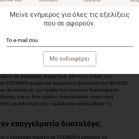
ήν την τυχαιοποιημένη, ελεγχόμενη, μονά τυφλή μελέτη.
μάδες: την ομάδα Α (n=55) που ακολούθησε δίαιτα χαμηλή
Μείνε ενήμερος για όλες τις εξελίξεις
κολούθησε γενικές διατροφικές οδηγίες. Η παρέμβαση
ρη περίοδο screening. Τα γαστρεντερικά συμπτώματα
που σε αφορούν.
της σοβαρότητας των συμπτωμάτων (IBS-SSS) και την
l. ΟΙ ασθενείς συμπλήρωσαν τριήμερα ημερολόγια
ην παρέμβαση.
;
αν την περίοδο της παρέμβασης. Κατά την έναρξη της
άδων δε διέφεραν σημαντικά. Μετά το τέλος της
 σε FODMAPs εμφάνισε σημαντική βελτίωση στο IBS-SSS,
ων σε σχέση με την ομάδα των γενικών διατροφικών
μβασης, και οι δύο ομάδες παρουσίασαν σημαντική
 ήταν μεγαλύτερη στην ομάδα που ακολούθησε τη
ον επαγγελματία διαιτολόγο;
 και η διατροφή χαμηλή σε FODMAPs μπορούν να