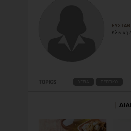
Hepatol. 2018; 33(6):1192-1199. doi: 10.1111/jgh
ΕΥΣΤΑΘ
Κλινική
TOPICS
ΥΓΕΙΑ
ΠΕΠΤΙΚΟ
ΔΙΑ