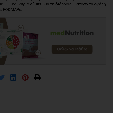
 ΣΕΕ και κύριο σύμπτωμα τη διάρροια, ωστόσο τα οφέλη
σε FODMAPs.
go-di-mono-saccharides and polyols diet versus general dietary
ble bowel syndrome: A randomized controlled trial. J Gastroenterol