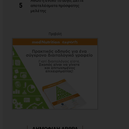
Αθώο ή ένοχο το αυγό; Δείτε
5
αποτελέσματα πρόσφατης
μελέτης
Προβολή
ΔΗΜΟΦΙΛΗ ΑΡΘΡΑ