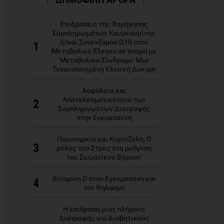
Επιδράσεις της Χορήγησης
Συμπληρωμάτων Κουρκουμίνης
ή/και Συνενζύμου Q10 στον
1
Μεταβολικό Έλεγχο σε άτομα με
Μεταβολικό Σύνδρομο: Μια
Τυχαιοποιημένη Κλινική Δοκιμή
Ασφάλεια και
Αποτελεσματικότητα των
2
Συμπληρωμάτων Διατροφής
στην Εγκυμοσύνη
Παχυσαρκία και Κορτιζόλη: Ο
3
ρόλος του Στρες στη ρύθμιση
του Σωματικού Βάρους
Βιταμίνη D στην Εγκυμοσύνη και
4
τον Θηλασμό
Η επίδραση μιας πλήρους
Διατροφής για Διαβητικούς