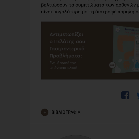
βελτιώσουν τα συμπτώματα των ασθενών με
είναι μεγαλύτερα με τη διατροφή χαμηλή 
ΒΙΒΛΙΟΓΡΑΦΙΑ
Zahedi MJ, Behrouz V, Azimi M. Low fermentable oli
advice in patients with diarrhea-predominant irrita