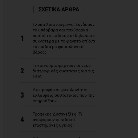
ΣΧΕΤΙΚΑ ΑΡΘΡΑ
Γλυκά Χριστούγεννα: Συνδέουν
τα υπέρβαρα και παχύσαρκα
παιδιά τις ειδικές εκδηλώσεις
1
συχνότερα με το φαγητό απ' ό,τι
τα παιδιά με φυσιολογικό
βάρος;
Τι καινούριο φέρνουν οι νέες
2
διατροφικές συστάσεις για τις
ΗΠΑ
Διατροφή και ψυχολογία: οι
3
ελλείψεις συστατικών που την
επηρεάζουν
Τροφικές Δυσανεξίες. Τι
4
αναφέρουν οι ειδικοί
επιστήμονες υγείας;