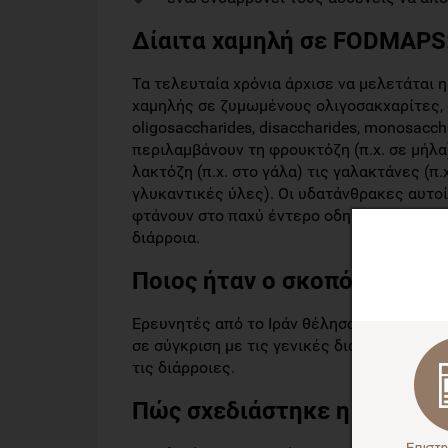
Δίαιτα χαμηλή σε
FODMAPS: 
Τα τελευταία χρόνια άρχισε να μελετάται
χαμηλής σε ζυμωμένους ολιγοσακχαρίτες, 
oligosaccharides, disaccharides, monosacc
περιλαμβάνουν τη φρουκτόζη (π.χ. σε μήλα)
λακτόζη (π.χ. στο γάλα) τις γαλακτάνες (π.χ
γλυκαντικές ύλες). Οι υδατάνθρακες αυτο
φτάνουν στο παχύ έντερο οδηγούν σε παρα
διάρροια.
Ποιος ήταν ο σκοπός της με
Ερευνητές από το Ιράν θέλησαν να διερε
σε σύγκριση με τις γενικές διατροφικές ο
τις διάρροιες.
Πώς σχεδιάστηκε η παρέμβ