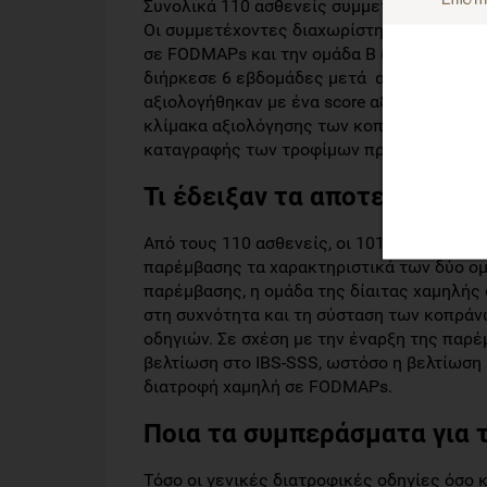
Συνολικά 110 ασθενείς συμμετείχαν σε αυτ
Οι συμμετέχοντες διαχωρίστηκαν σε δύο ο
σε FODMAPs και την ομάδα Β (n=55) που α
διήρκεσε 6 εβδομάδες μετά από μία 10ήμε
αξιολογήθηκαν με ένα score αξιολόγησης 
κλίμακα αξιολόγησης των κοπράνων Bristo
καταγραφής των τροφίμων πριν και μετά τ
Τι έδειξαν τα αποτελέσματα
Από τους 110 ασθενείς, οι 101 ολοκλήρωσ
παρέμβασης τα χαρακτηριστικά των δύο ομ
παρέμβασης, η ομάδα της δίαιτας χαμηλής
στη συχνότητα και τη σύσταση των κοπράν
οδηγιών. Σε σχέση με την έναρξη της παρέ
βελτίωση στο IBS-SSS, ωστόσο η βελτίωση
διατροφή χαμηλή σε FODMAPs.
Ποια τα συμπεράσματα για τ
Τόσο οι γενικές διατροφικές οδηγίες όσο