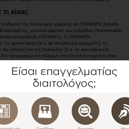
τι είναι;
 η επίδραση της διατροφής χαμηλής σε FODMAPS, δηλαδή
δισακχαρίτες, μονοσακχαρίτες και πολυόλες (fermentable
harides and polyols, FODMAPs). Οι FODMAPs
, τις φρουκτάνες (π.χ. σε σκόρδο και κρεμμύδι), τη
. σε όσπρια) και τις πολυόλες (π.χ. σε μανιτάρια και
ί δεν απορροφώνται πλήρως στο λεπτό έντερο και όταν
γωγή αερίων, διαταραγμένη εντερική κινητικότητα και
λέτης;
υνήσουν την επίδραση της διατροφής χαμηλής σε FODMAPs
δηγίες στην αντιμετώπιση του ΣΕΕ με κυρίαρχο σύμπτωμα
αση;