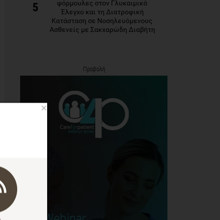
φόρμουλες στον Γλυκαιμικό
5
Έλεγχο και τη Διατροφική
Κατάσταση σε Νοσηλευόμενους
Ασθενείς με Σακχαρώδη Διαβήτη
Προβολή
×