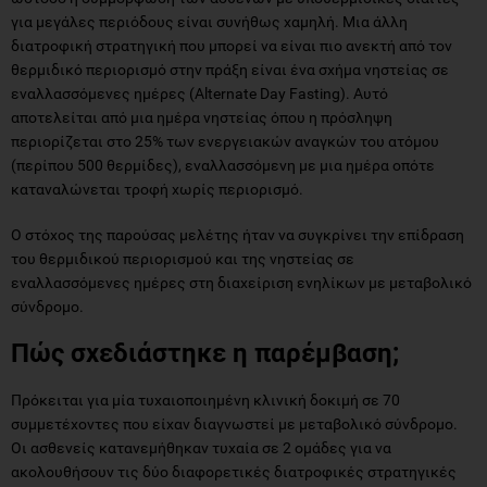
για μεγάλες περιόδους είναι συνήθως χαμηλή. Μια άλλη
διατροφική στρατηγική που μπορεί να είναι πιο ανεκτή από τον
θερμιδικό περιορισμό στην πράξη είναι ένα σχήμα νηστείας σε
εναλλασσόμενες ημέρες (Alternate Day Fasting). Αυτό
αποτελείται από μια ημέρα νηστείας όπου η πρόσληψη
περιορίζεται στο 25% των ενεργειακών αναγκών του ατόμου
(περίπου 500 θερμίδες), εναλλασσόμενη με μια ημέρα οπότε
καταναλώνεται τροφή χωρίς περιορισμό.
Ο στόχος της παρούσας μελέτης ήταν να συγκρίνει την επίδραση
του θερμιδικού περιορισμού και της νηστείας σε
εναλλασσόμενες ημέρες στη διαχείριση ενηλίκων με μεταβολικό
σύνδρομο.
Πώς σχεδιάστηκε η παρέμβαση;
Πρόκειται για μία τυχαιοποιημένη κλινική δοκιμή σε 70
συμμετέχοντες που είχαν διαγνωστεί με μεταβολικό σύνδρομο.
Οι ασθενείς κατανεμήθηκαν τυχαία σε 2 ομάδες για να
ακολουθήσουν τις δύο διαφορετικές διατροφικές στρατηγικές