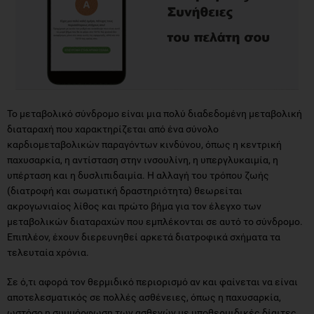
Το μεταβολικό σύνδρομο είναι μια πολύ διαδεδομένη μεταβολική
διαταραχή που χαρακτηρίζεται από ένα σύνολο
καρδιομεταβολικών παραγόντων κινδύνου, όπως η κεντρική
παχυσαρκία, η αντίσταση στην ινσουλίνη, η υπεργλυκαιμία, η
υπέρταση και η δυσλιπιδαιμία. Η αλλαγή του τρόπου ζωής
(διατροφή και σωματική δραστηριότητα) θεωρείται
ακρογωνιαίος λίθος και πρώτο βήμα για τον έλεγχο των
μεταβολικών διαταραχών που εμπλέκονται σε αυτό το σύνδρομο.
Επιπλέον, έχουν διερευνηθεί αρκετά διατροφικά σχήματα τα
τελευταία χρόνια.
Σε ό,τι αφορά τον θερμιδικό περιορισμό αν και φαίνεται να είναι
αποτελεσματικός σε πολλές ασθένειες, όπως η παχυσαρκία,
ωστόσο η συμμόρφωση των ασθενών με υποθερμιδικές δίαιτες