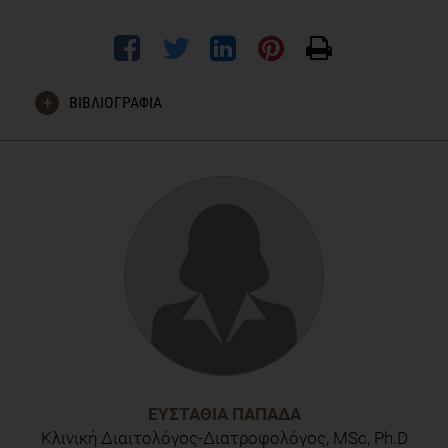
ΒΙΒΛΙΟΓΡΑΦΙΑ
Parvaresh A, Razavi R, Yaghooblo K, Hassanzadeh A,
Mohammadifard N, Abbasi B, Safavi SM, Hadi A, Clark CCT,
Modified Alternate-Day Fasting vs. Calorie Restriction in the
Treatment of Patients with Metabolic Syndrome: A
Randomized Clinical Trial, Complementary Therapies in
Medicine (2019), doi:
https://doi.org/10.1016/j.ctim.2019.08.021
ΕΥΣΤΑΘΊΑ ΠΑΠΑΔΆ
Κλινική Διαιτολόγος-Διατροφολόγος, MSc, Ph.D