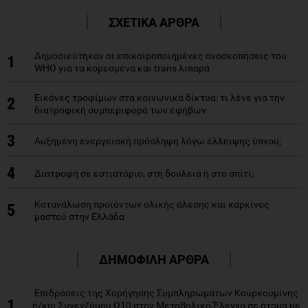
ΣΧΕΤΙΚΑ ΑΡΘΡΑ
Δημοσιεύτηκαν οι επικαιροποιημένες ανασκοπήσεις του
1
WHO για τα κορεσμένα και trans λιπαρά
Εικόνες τροφίμων στα κοινωνικά δίκτυα: τι λένε για την
2
διατροφική συμπεριφορά των εφήβων
3
Αυξημένη ενεργειακή πρόσληψη λόγω έλλειψης ύπνου;
4
Διατροφή σε εστιατόριο, στη δουλειά ή στο σπίτι;
Κατανάλωση προϊόντων ολικής άλεσης και καρκίνος
5
μαστού στην Ελλάδα
ΔΗΜΟΦΙΛΗ ΑΡΘΡΑ
Επιδράσεις της Χορήγησης Συμπληρωμάτων Κουρκουμίνης
1
ή/και Συνενζύμου Q10 στον Μεταβολικό Έλεγχο σε άτομα με