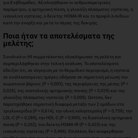
για 8 εβδομάδες. Αξιολογήθηκαν οι ανθρωπομετρικές
παράμετροι, η αρτηριακή πίεση, η γλυκόζη πλάσματος νηστείας, η
ινσουλίνη νηστείας, ο δείκτης HOMA-IR και το προφίλ λιπιδίων
κατά την έναρξη και μετά το πέρας της δοκιμής.
Ποια ήταν τα αποτελέσματα της
μελέτης;
Συνολικά οι 69 συμμετέχοντες ολοκλήρωσαν τη μελέτη και
συμπεριλήφθηκαν στην τελική ανάλυση. Τα αποτελέσματα
έδειξαν ότι, σε σύγκριση με το θερμιδικό περιορισμό, η νηστεία
σε εναλλασσόμενες ημέρες οδήγησε σε σημαντική μείωση του
σωματικού βάρους (P = 0,003), της περιφέρειας της μέσης (P =
0,026), της συστολικής αρτηριακής πίεσης (P = 0,029) και της
γλυκόζης πλάσματος νηστείας (P = 0,009). Ωστόσο, δεν
παρατηρήθηκε σημαντική διαφορά μεταξύ των 2 ομάδων στα
τριγλυκερίδια (P = 0,614), την ολική χοληστερόλη (P = 0,759), την
LDL-C (P = 0,289), την HDL-C (P = 0,909), τη διαστολική αρτηριακή
πίεση (P = 0,262), του δείκτη HOMA-IR (P = 0,425) και της
ινσουλίνης νηστείας (P = 0,496). Επιπλέον, δεν αναφέρθηκαν
προβλήματα στη συμμόρφωση των συμμετεχόντων σε καμία από