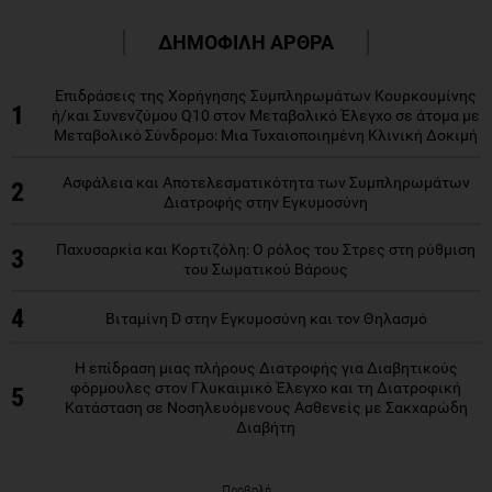
ΔΗΜΟΦΙΛΗ ΑΡΘΡΑ
Επιδράσεις της Χορήγησης Συμπληρωμάτων Κουρκουμίνης
1
ή/και Συνενζύμου Q10 στον Μεταβολικό Έλεγχο σε άτομα με
Μεταβολικό Σύνδρομο: Μια Τυχαιοποιημένη Κλινική Δοκιμή
Ασφάλεια και Αποτελεσματικότητα των Συμπληρωμάτων
2
Διατροφής στην Εγκυμοσύνη
Παχυσαρκία και Κορτιζόλη: Ο ρόλος του Στρες στη ρύθμιση
3
του Σωματικού Βάρους
4
Βιταμίνη D στην Εγκυμοσύνη και τον Θηλασμό
Η επίδραση μιας πλήρους Διατροφής για Διαβητικούς
φόρμουλες στον Γλυκαιμικό Έλεγχο και τη Διατροφική
5
Κατάσταση σε Νοσηλευόμενους Ασθενείς με Σακχαρώδη
Διαβήτη
Προβολή