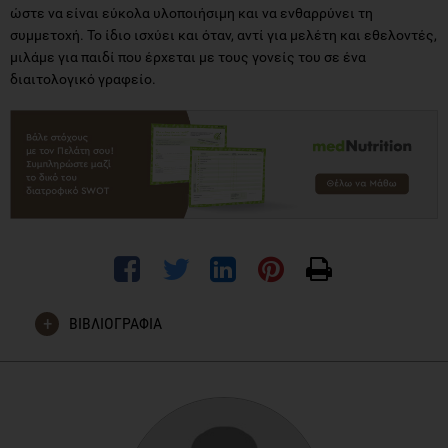
ώστε να είναι εύκολα υλοποιήσιμη και να ενθαρρύνει τη
συμμετοχή. Το ίδιο ισχύει και όταν, αντί για μελέτη και εθελοντές,
μιλάμε για παιδί που έρχεται με τους γονείς του σε ένα
διαιτολογικό γραφείο.
ΒΙΒΛΙΟΓΡΑΦΙΑ
Snuggs, S., Houston-Price, C., and Harvey, K. Healthy eating
interventions delivered in the family home: A systematic
review. 2019; 140: 114-133. Doi:
10.1016/j.appet.2019.05.014