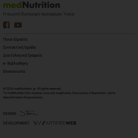
Η σωστή διατροφή προσφέρει Υγεία
Ποιοι Είμαστε
Συντακτική Ομάδα
Διαιτολογικά Γραφεία
e- Βιβλιοθήκη
Επικοινωνία
© 2026 medNutrition.gr. All rights reserved.
Το medNutrition δεν παρέχει ιατρικές συμβουλές, διαγνώσεις ή θεραπείες.
Δείτε
περισσότερες πληροφορίες
.
DESIGN:
DEVELOPMENT: