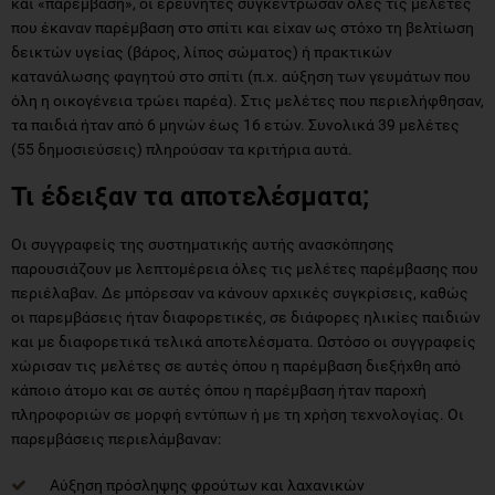
και «παρέμβαση», οι ερευνητές συγκέντρωσαν όλες τις μελέτες
που έκαναν παρέμβαση στο σπίτι και είχαν ως στόχο τη βελτίωση
δεικτών υγείας (βάρος, λίπος σώματος) ή πρακτικών
κατανάλωσης φαγητού στο σπίτι (π.χ. αύξηση των γευμάτων που
όλη η οικογένεια τρώει παρέα). Στις μελέτες που περιελήφθησαν,
τα παιδιά ήταν από 6 μηνών έως 16 ετών. Συνολικά 39 μελέτες
(55 δημοσιεύσεις) πληρούσαν τα κριτήρια αυτά.
Τι έδειξαν τα αποτελέσματα;
Οι συγγραφείς της συστηματικής αυτής ανασκόπησης
παρουσιάζουν με λεπτομέρεια όλες τις μελέτες παρέμβασης που
περιέλαβαν. Δε μπόρεσαν να κάνουν αρχικές συγκρίσεις, καθώς
οι παρεμβάσεις ήταν διαφορετικές, σε διάφορες ηλικίες παιδιών
και με διαφορετικά τελικά αποτελέσματα. Ωστόσο οι συγγραφείς
χώρισαν τις μελέτες σε αυτές όπου η παρέμβαση διεξήχθη από
κάποιο άτομο και σε αυτές όπου η παρέμβαση ήταν παροχή
πληροφοριών σε μορφή εντύπων ή με τη χρήση τεχνολογίας. Οι
παρεμβάσεις περιελάμβαναν:
Αύξηση πρόσληψης φρούτων και λαχανικών