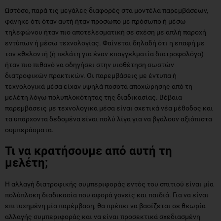
Ωστόσο, παρά τις μεγάλες διαφορές στα μοντέλα παρεμβάσεων,
φάνηκε ότι όταν αυτή ήταν προσωπο με πρόσωπο ή μέσω
τηλεφώνου ήταν πιο αποτελεσματική σε σχέση με απλή παροχή
εντύπων ή μέσω τεχνολογίας. Φαίνεται δηλαδή ότι η επαφή με
τον εθελοντή (ή πελάτη για έναν επαγγελματία διατροφολόγο)
ήταν πιο πιθανό να οδηγήσει στην υιοθέτηση σωστών
διατροφικών πρακτικών. Οι παρεμβάσεις με έντυπα ή
τεχνολογικά μέσα είχαν υψηλά ποσοτά αποχώρησης από τη
μελέτη λόγω πολυπλοκότητας της διαδικασίας. Βέβαια
παρεμβάσεις με τεχνολογικά μέσα είναι σχετικά νέα μέθοδος και
τα υπάρχοντα δεδομένα είναι πολύ λίγα για να βγάλουν αξιόπιστα
συμπεράσματα.
Τι να κρατήσουμε από αυτή τη
μελέτη;
Η αλλαγή διατροφικής συμπεριφοράς εντός του σπιτιού είναι μία
πολύπλοκη διαδικασία που αφορά γονείς και παιδιά. Για να είναι
επιτυχημένη μία παρέμβαση, θα πρέπει να βασίζεται σε θεωρία
αλλαγής συμπεριφοράς και να είναι προσεκτικά σχεδιασμένη