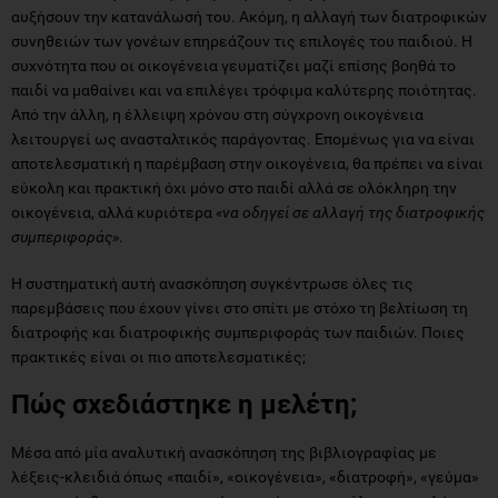
αυξήσουν την κατανάλωσή του. Ακόμη, η αλλαγή των διατροφικών
συνηθειών των γονέων επηρεάζουν τις επιλογές του παιδιού. Η
συχνότητα που οι οικογένεια γευματίζει μαζί επίσης βοηθά το
παιδί να μαθαίνει και να επιλέγει τρόφιμα καλύτερης ποιότητας.
Από την άλλη, η έλλειψη χρόνου στη σύγχρονη οικογένεια
λειτουργεί ως ανασταλτικός παράγοντας. Επομένως για να είναι
αποτελεσματική η παρέμβαση στην οικογένεια, θα πρέπει να είναι
εύκολη και πρακτική όχι μόνο στο παιδί αλλά σε ολόκληρη την
οικογένεια, αλλά κυριότερα
«να οδηγεί σε αλλαγή της διατροφικής
συμπεριφοράς»
.
Η συστηματική αυτή ανασκόπηση συγκέντρωσε όλες τις
παρεμβάσεις που έχουν γίνει στο σπίτι με στόχο τη βελτίωση τη
διατροφής και διατροφικής συμπεριφοράς των παιδιών. Ποιες
πρακτικές είναι οι πιο αποτελεσματικές;
Πώς σχεδιάστηκε η μελέτη;
Μέσα από μία αναλυτική ανασκόπηση της βιβλιογραφίας με
λέξεις-κλειδιά όπως «παιδί», «οικογένεια», «διατροφή», «γεύμα»