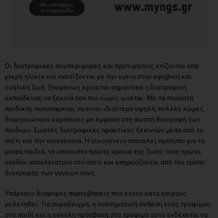
Οι διατροφικές συμπεριφορές και προτιμήσεις χτίζονται από
μικρή ηλικία και σχετίζονται με την υγεία στην εφηβική και
ενήλικη ζωή. Επομένως κρίνεται σημαντικό η διατροφική
εκπαίδευση να ξεκινά όσο πιο νωρίς γίνεται. Με τα ποσοστά
παιδικής παχυσαρκίας να είναι ιδιαίτερα υψηλά, πολλές χώρες
διοργανώνουν καμπάνιες με έμφαση στη σωστή διατροφή των
παιδιών. Σωστές διατροφικές πρακτικές ξεκινούν μέσα από το
σπίτι και την οικογένεια. Η οικογένεια αποτελεί πρότυπο για τα
μικρά παιδιά, τα οποία στα πρώτα χρόνια της ζωής τους τρώνε
σχεδόν αποκλειστικά στο σπίτι και επηρεάζονται από τον τρόπο
διατροφής των γονέων τους.
Υπάρχουν διάφορες παρεμβάσεις που έχουν κατά καιρούς
μελετηθεί. Για παράδειγμα, η συστηματική έκθεση ενός τροφίμου
στο παιδί και η εύκολη πρόσβαση στο τρόφιμο αυτό ενδέχεται να