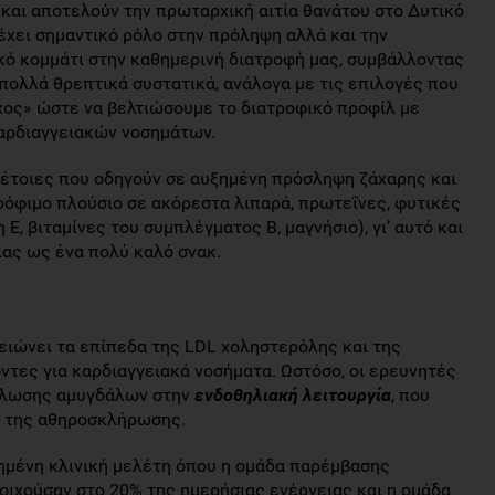
και αποτελούν την πρωταρχική αιτία θανάτου στο Δυτικό
τέχει σημαντικό ρόλο στην πρόληψη αλλά και την
κό κομμάτι στην καθημερινή διατροφή μας, συμβάλλοντας
πολλά θρεπτικά συστατικά, ανάλογα με τις επιλογές που
όχος» ώστε να βελτιώσουμε το διατροφικό προφίλ με
αρδιαγγειακών νοσημάτων.
 τέτοιες που οδηγούν σε αυξημένη πρόσληψη ζάχαρης και
ρόφιμο πλούσιο σε ακόρεστα λιπαρά, πρωτεΐνες, φυτικές
 Ε, βιταμίνες του συμπλέγματος Β, μαγνήσιο), γι’ αυτό και
ίας ως ένα πολύ καλό σνακ.
ειώνει τα επίπεδα της LDL χοληστερόλης και της
ντες για καρδιαγγειακά νοσήματα. Ωστόσο, οι ερευνητές
νάλωσης αμυγδάλων στην
ενδοθηλιακή λειτουργία
, που
η της αθηροσκλήρωσης.
οιημένη κλινική μελέτη όπου η ομάδα παρέμβασης
ιχούσαν στο 20% της ημερήσιας ενέργειας και η ομάδα