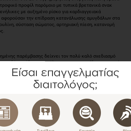
ατροφικό προφίλ παρόμοιο με τυπικά βρετανικά σνακ
 ενήλικες με αυξημένο ρίσκο για καρδιαγγειακά
ής αφορούσαν την επίδραση κατανάλωσης αμυγδάλων στα
σουλίνη, σύσταση σώματος, αρτηριακή πίεση, κατανομή
ς.
ημένης παρέμβασης δείχνει τον πολύ καλό σχεδιασμό
αι οι δύο ομάδες κατανάλωναν σνακ – muffins με σκοπό
 Στη συνέχεια και για 4 εβδομάδες, η κάθε ομάδα είχε
ταν εξατομικευμένη, ώστε κάθε εθελοντής να
στο 20% των ημερήσιων ενεργειακών αναγκών (π.χ. 63
ανάγκες 2000 θερμίδων).
ουργίας εξετάσθηκε η αγγειοδιαστολή μέσω ροής (flow-
ο ήπαρ διενεργήθηκε μαγνητική τομογραφία, ενώ δόθηκαν
;