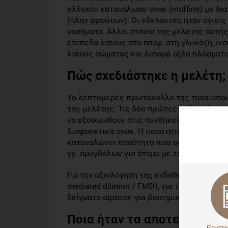
ελέγχου κατανάλωσε σνακ (muffins) με δι
(πλην φρούτων). Οι εθελοντές ήταν υγιείς
νοσήματα. Άλλοι στόχοι της μελέτης αυτ
επίπεδα λίπους στο ήπαρ, στη γλυκόζη, ιν
λίπους σώματος και λιπαρά οξέα πλάσματο
Πώς σχεδιάστηκε η μελέτη;
Το λεπτομερές πρωτόκολλο της τυχαιοποι
της μελέτης. Τις δύο πρώτες εβδομάδες, κ
να εξοικιωθούν στις συνθήκες της μελέτης.
διαφορετικά σνακ. Η ποσότητα του σνακ ή
καταναλώνει ποσότητα που αντιστοιχούσε 
γρ. αμυγδάλων για άτομο με ενεργειακές 
Για την αξιολόγηση της ενδοθηλιακής λειτ
mediated dilation / FMD), για το λίπος στ
δείγματα αίματος για βιοχημικούς δείκτες.
Ποια ήταν τα αποτελέσματα