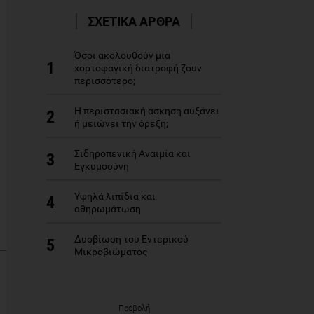
ΣΧΕΤΙΚΑ ΑΡΘΡΑ
Όσοι ακολουθούν μια
1
χορτοφαγική διατροφή ζουν
περισσότερο;
Η περιστασιακή άσκηση αυξάνει
2
ή μειώνει την όρεξη;
Σιδηροπενική Αναιμία και
3
Εγκυμοσύνη
Υψηλά λιπίδια και
4
αθηρωμάτωση
Δυσβίωση του Εντερικού
5
Μικροβιώματος
Προβολή