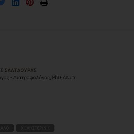
0) Snacking on whole almonds for 6 weeks improves endothelial function
 fat and other cardiometabolic risk factors in healthy adults: the
rican Journal of Clinical Nutrition, 111;6 (1178–89),
ΟΣ ΣΑΛΤΑΟΎΡΑΣ
γος - Διατροφολόγος, PhD, ANutr
ΔΑΛΟ
ΧΟΛΗΣΤΕΡΙΝΗ