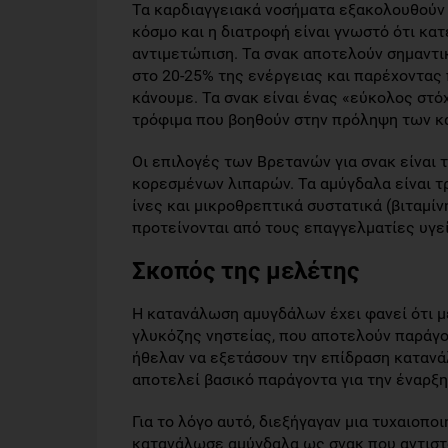
Τα καρδιαγγειακά νοσήματα εξακολουθούν 
κόσμο και η διατροφή είναι γνωστό ότι κα
αντιμετώπιση. Τα σνακ αποτελούν σημαντι
στο 20-25% της ενέργειας και παρέχοντας 
κάνουμε. Τα σνακ είναι ένας «εύκολος στ
τρόφιμα που βοηθούν στην πρόληψη των κ
Οι επιλογές των Βρετανών για σνακ είναι
κορεσμένων λιπαρών. Τα αμύγδαλα είναι τ
ίνες και μικροθρεπτικά συστατικά (βιταμίνη
προτείνονται από τους επαγγελματίες υγε
Σκοπός της μελέτης
Η κατανάλωση αμυγδάλων έχει φανεί ότι μ
γλυκόζης νηστείας, που αποτελούν παράγο
ήθελαν να εξετάσουν την επίδραση κατα
αποτελεί βασικό παράγοντα για την έναρξ
Για το λόγο αυτό, διεξήγαγαν μια τυχαιοπ
κατανάλωσε αμύγδαλα ως σνακ που αντιστο