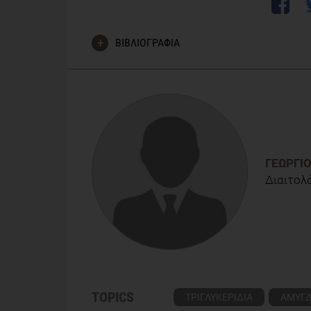
ΒΙΒΛΙΟΓΡΑΦΙΑ
Dikariyanto, V., Smith, L., Francis, L., et al. (202
and lowers LDL cholesterol but does not affect liver
ATTIS study, a randomized controlled trial, The Ame
https://doi.org/10.1093/ajcn/nqaa100
ΓΕΏΡΓΙ
Διαιτολό
TOPICS
ΤΡΙΓΛΥΚΕΡΙΔΙΑ
ΑΜΥΓ