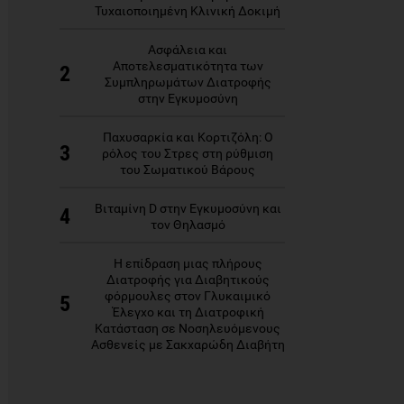
Τυχαιοποιημένη Κλινική Δοκιμή
Ασφάλεια και
Αποτελεσματικότητα των
2
Συμπληρωμάτων Διατροφής
στην Εγκυμοσύνη
Παχυσαρκία και Κορτιζόλη: Ο
3
ρόλος του Στρες στη ρύθμιση
του Σωματικού Βάρους
Βιταμίνη D στην Εγκυμοσύνη και
4
τον Θηλασμό
Η επίδραση μιας πλήρους
Διατροφής για Διαβητικούς
φόρμουλες στον Γλυκαιμικό
5
Έλεγχο και τη Διατροφική
Κατάσταση σε Νοσηλευόμενους
Ασθενείς με Σακχαρώδη Διαβήτη