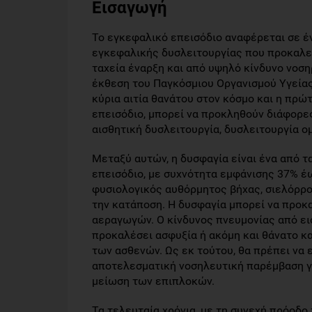
Εισαγωγή
Το εγκεφαλικό επεισόδιο αναφέρεται σε έ
εγκεφαλικής δυσλειτουργίας που προκαλεί
ταχεία έναρξη και από υψηλό κίνδυνο νοση
έκθεση του Παγκόσμιου Οργανισμού Υγείας 
κύρια αιτία θανάτου στον κόσμο και η πρώ
επεισόδιο, μπορεί να προκληθούν διάφορες
αισθητική δυσλειτουργία, δυσλειτουργία ο
Μεταξύ αυτών, η δυσφαγία είναι ένα από 
επεισόδιο, με συχνότητα εμφάνισης 37% έ
φυσιολογικός αυθόρμητος βήχας, σιελόρρο
την κατάποση. Η δυσφαγία μπορεί να προκ
αεραγωγών. Ο κίνδυνος πνευμονίας από ει
προκαλέσει ασφυξία ή ακόμη και θάνατο κα
των ασθενών. Ως εκ τούτου, θα πρέπει να 
αποτελεσματική νοσηλευτική παρέμβαση γι
μείωση των επιπλοκών.
Τα τελευταία χρόνια, με τη συνεχή πρόοδο