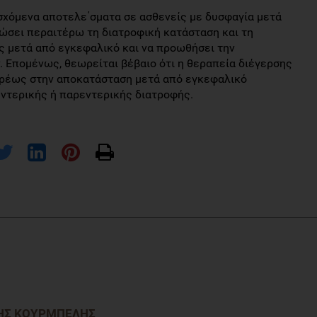
οσχόμενα αποτελε΄σματα σε ασθενείς με δυσφαγία μετά
ιώσει περαιτέρω τη διατροφική κατάσταση και τη
ς μετά από εγκεφαλικό και να προωθήσει την
 Επομένως, θεωρείται βέβαιο ότι η θεραπεία διέγερσης
ευρέως στην αποκατάσταση μετά από εγκεφαλικό
εντερικής ή παρεντερικής διατροφής.
ffects of vitamin C stimulation on rehabilitation of dysphagia after
ical and rEhabilitation MEdicinE
,
58
(4), p.558.
ΗΣ ΚΟΥΡΜΠΈΛΗΣ