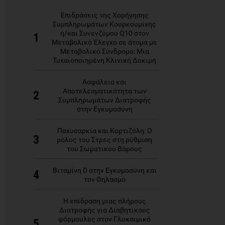
Επιδράσεις της Χορήγησης
Συμπληρωμάτων Κουρκουμίνης
ή/και Συνενζύμου Q10 στον
1
Μεταβολικό Έλεγχο σε άτομα με
Μεταβολικό Σύνδρομο: Μια
Τυχαιοποιημένη Κλινική Δοκιμή
Ασφάλεια και
Αποτελεσματικότητα των
2
Συμπληρωμάτων Διατροφής
στην Εγκυμοσύνη
Παχυσαρκία και Κορτιζόλη: Ο
3
ρόλος του Στρες στη ρύθμιση
του Σωματικού Βάρους
Βιταμίνη D στην Εγκυμοσύνη και
4
τον Θηλασμό
Η επίδραση μιας πλήρους
Διατροφής για Διαβητικούς
φόρμουλες στον Γλυκαιμικό
5