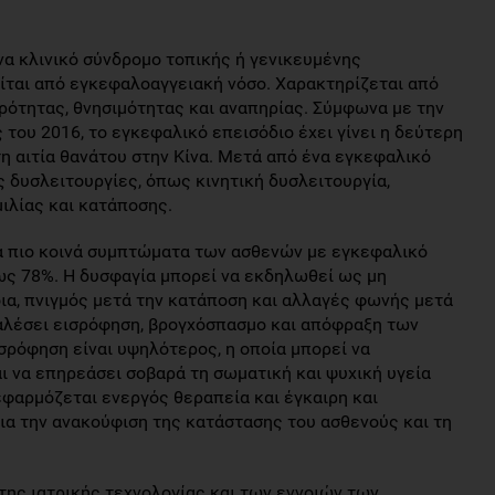
να κλινικό σύνδρομο τοπικής ή γενικευμένης
ται από εγκεφαλοαγγειακή νόσο. Χαρακτηρίζεται από
ρότητας, θνησιμότητας και αναπηρίας. Σύμφωνα με την
του 2016, το εγκεφαλικό επεισόδιο έχει γίνει η δεύτερη
τη αιτία θανάτου στην Κίνα. Μετά από ένα εγκεφαλικό
 δυσλειτουργίες, όπως κινητική δυσλειτουργία,
μιλίας και κατάποσης.
τα πιο κοινά συμπτώματα των ασθενών με εγκεφαλικό
ως 78%. Η δυσφαγία μπορεί να εκδηλωθεί ως μη
ια, πνιγμός μετά την κατάποση και αλλαγές φωνής μετά
αλέσει εισρόφηση, βρογχόσπασμο και απόφραξη των
σρόφηση είναι υψηλότερος, η οποία μπορεί να
ι να επηρεάσει σοβαρά τη σωματική και ψυχική υγεία
εφαρμόζεται ενεργός θεραπεία και έγκαιρη και
α την ανακούφιση της κατάστασης του ασθενούς και τη
 της ιατρικής τεχνολογίας και των εννοιών των