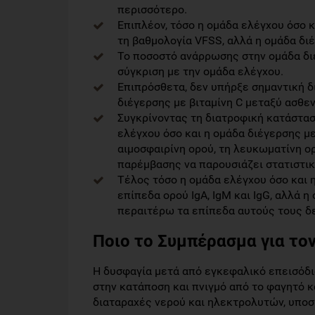
περισσότερο.
Επιπλέον, τόσο η ομάδα ελέγχου όσο κ
τη βαθμολογία VFSS, αλλά η ομάδα δι
Το ποσοστό ανάρρωσης στην ομάδα διέ
σύγκριση με την ομάδα ελέγχου.
Επιπρόσθετα, δεν υπήρξε σημαντική 
διέγερσης με βιταμίνη C μεταξύ ασθεν
Συγκρίνοντας τη διατροφική κατάστασ
ελέγχου όσο και η ομάδα διέγερσης με
αιμοσφαιρίνη ορού, τη λευκωματίνη ο
παρέμβασης να παρουσιάζει στατιστι
Τέλος τόσο η ομάδα ελέγχου όσο και η
επίπεδα ορού IgA, IgM και IgG, αλλά η
περαιτέρω τα επίπεδα αυτούς τους δε
Ποιο το Συμπέρασμα για τον
Η δυσφαγία μετά από εγκεφαλικό επεισόδ
στην κατάποση και πνιγμό από το φαγητό 
διαταραχές νερού και ηλεκτρολυτών, υποσι