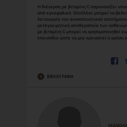
Η διέγερση με βιταμίνη C παρουσιάζει υπ
από εγκεφαλικό. Επιπλέον μπορεί να βελτ
λειτουργία του ανοσοποιητικού συστήματο
μετεγχειρητική αποθεραπεία των ασθενών.
με βιταμίνη C μπορεί να χρησιμοποιηθεί 
επεισόδιο ώστε να μην χρειαστεί η χρήση 
ΒΙΒΛΙΟΓΡΑΦΙΑ
Jiongmei, W.A.N.G., Chang, E. and Jiang, Y., 2022. E
stroke: a randomized trial.
EuropEan Journal of phys
ΜΑΝΏΛ