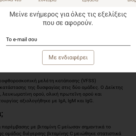
 πρέπει να τρώει αργά και να επιβεβαιώνει ότι η
 φάει την επόμενη μπουκιά. Η θεραπεία
Μείνε ενήμερος για όλες τις εξελίξεις
ε φορά διαρκεί 30 λεπτά και διαρκεί συνολικά 2
που σε αφορούν.
C) βασίζεται στην τακτική εκπαίδευση αποκατάστασης
 δάχτυλα του ασθενούς καθαρίζονται και στη συνέχεια μια
ται στα δάχτυλα για να εκτελέσει μια ενέργεια
υ μάγουλου και του κόγχου μυός, βελτιώνοντας έτσι την
αιδεύσεις κάθε φορά, η διάρκεια της καθεμιάς ήταν 15
ς. Η δόση ήταν 2 δισκία την ημέρα (0,2 g/ημέρα).
ντεοφθοροσκοπική μελέτη κατάποσης (VFSS)
οκατάστασης της δυσφαγίας στις δύο ομάδες. Ο Δείκτης
 λευκωματίνη ορού, ολική πρωτεΐνη ορού και
ουργίας αξιολογήθηκε με IgA, IgM και IgG.
;
α παρέμβασης με βιταμίνη C μείωσαν σημαντικά το
ς ομάδας διέγερσης βιταμίνης C μειώθηκε στατιστικά