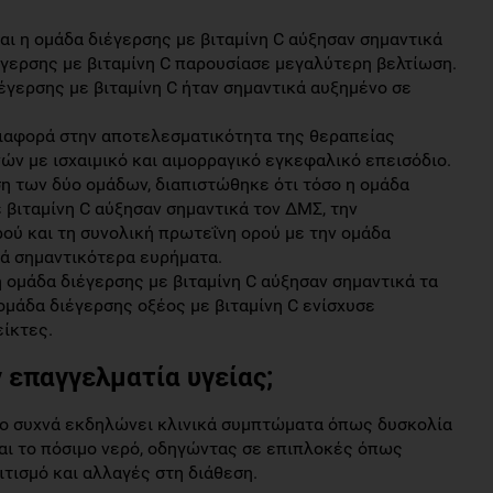
αι η ομάδα διέγερσης με βιταμίνη C αύξησαν σημαντικά
έγερσης με βιταμίνη C παρουσίασε μεγαλύτερη βελτίωση.
γερσης με βιταμίνη C ήταν σημαντικά αυξημένο σε
διαφορά στην αποτελεσματικότητα της θεραπείας
ών με ισχαιμικό και αιμορραγικό εγκεφαλικό επεισόδιο.
η των δύο ομάδων, διαπιστώθηκε ότι τόσο η ομάδα
 βιταμίνη C αύξησαν σημαντικά τον ΔΜΣ, την
ρού και τη συνολική πρωτεΐνη ορού με την ομάδα
κά σημαντικότερα ευρήματα.
 ομάδα διέγερσης με βιταμίνη C αύξησαν σημαντικά τα
 ομάδα διέγερσης οξέος με βιταμίνη C ενίσχυσε
ίκτες.
 επαγγελματία υγείας;
ιο συχνά εκδηλώνει κλινικά συμπτώματα όπως δυσκολία
και το πόσιμο νερό, οδηγώντας σε επιπλοκές όπως
τισμό και αλλαγές στη διάθεση.