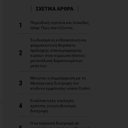
ΣΧΕΤΙΚΑ ΑΡΘΡΑ
Περιοδική νηστεία και λιπώδες
1
ήπαρ: Πώς σχετίζονται;
Συνδυασμένη ενδοσκοπική και
φαρμακευτική θεραπεία
πρόληψης επαναιμορραγίας
2
κιρσών στην κίρρωση ήπατος:
μετανάλυση δημοσιευμένων
μελετών
Μειώνει η συμμόρφωση με τη
3
Μεσογειακή διατροφή τον
κίνδυνο εμφάνισης νόσου Crohn;
Εναλλακτικές επιλογές
4
κρέατος για μία βιώσιμη
διατροφή
Η κετογονική διατροφή σε