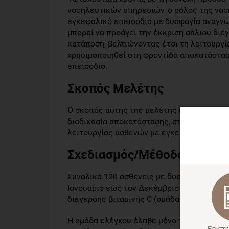
νοσηλευτικών υπηρεσιών, ο ρόλος της νο
εγκεφαλικό επεισόδιο με δυσφαγία αναγνωρ
μπορεί να προάγει την έκκριση σάλιου διεγ
κατάποση, βελτιώνοντας έτσι τη λειτουργί
χρησιμοποιηθεί στη φροντίδα αποκατάστα
επεισόδιο.
Σκοπός Μελέτης
Ο σκοπός αυτής της μελέτης ήταν να διερε
διαδικασία αποκατάστασης, στον δείκτη κ
λειτουργίας ασθενών με εγκεφαλικό επεισ
Σχεδιασμός/Μέθοδος
Συνολικά 120 ασθενείς με δυσφαγία που ε
Ιανουάριο έως τον Δεκέμβριο του 2020 και
διέγερσης βιταμίνης C (ομάδα VC).
Η ομάδα ελέγχου έλαβε μόνο τη συνήθη εκ