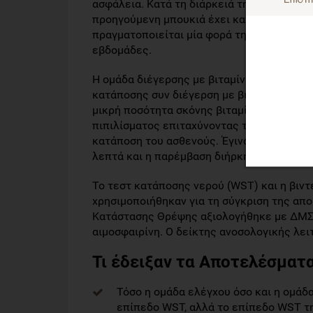
ασφάλεια. Κατά τη διάρκειά της, ο ασθενής
προηγούμενη μπουκιά έχει καταποθεί πριν
πραγματοποιείται μία φορά την ημέρα, κάθ
εβδομάδες.
Η ομάδα διέγερσης με βιταμίνη C (ομάδα V
κατάποσης συν διέγερση με βιταμίνη C. Τα
μικρή ποσότητα σκόνης βιταμίνης C βυθίζε
πιπιλίσματος επιταχύνοντας την κίνηση το
κατάποση του ασθενούς. Έγιναν 5 με 6 εκπ
λεπτά και η παρέμβαση διήρκησε 2 εβδομάδε
Το τεστ κατάποσης νερού (WST) και η βι
χρησιμοποιήθηκαν για τη σύγκριση της απ
Κατάστασης Θρέψης αξιολογήθηκε με ΔΜΣ,
αιμοσφαιρίνη. Ο δείκτης ανοσολογικής λειτ
Τι έδειξαν τα Aποτελέσματα
Τόσο η ομάδα ελέγχου όσο και η ομάδ
επίπεδο WST, αλλά το επίπεδο WST τη