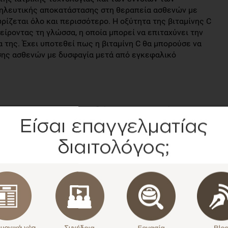
σηλευτικής αποκατάστασης στη θεραπεία ασθενών με
ίζεται όλο και περισσότερο. Η οξύτητα της βιταμίνης C
είροντας τη γλώσσα, η οποία μπορεί να επιταχύνει την
α της. Έχει υποτεθεί πως η βιταμίνη C θα μπορούσε να
σης ασθενών με δυσφαγία μετά από εγκεφαλικό
υνήσει την επίδραση της διέγερσης με βιταμίνη C στη
ατάστασης θρέψης και στους δείκτες ανοσολογικής
όδιο και δυσφαγία.
ίχαν υποστεί εγκεφαλικό επεισόδιο εξετάστηκαν από τον
 χωρίστηκαν τυχαία σε ομάδα ελέγχου και ομάδα
παίδευση αποκατάστασης κατάποσης, με κύριο στόχο την