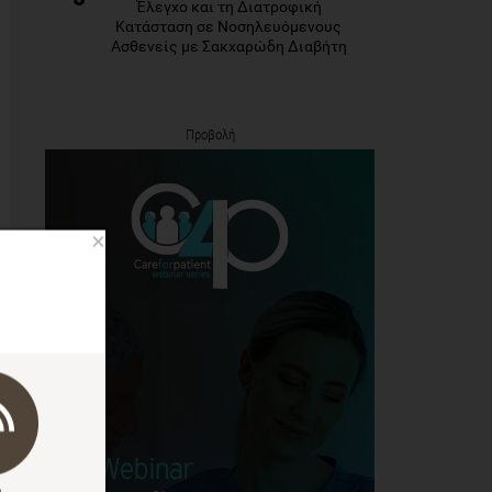
Έλεγχο και τη Διατροφική
Κατάσταση σε Νοσηλευόμενους
Ασθενείς με Σακχαρώδη Διαβήτη
Προβολή
×