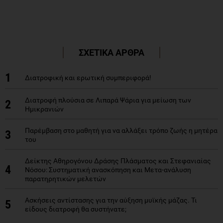
ΣΧΕΤΙΚΑ ΑΡΘΡΑ
1
Διατροφική και ερωτική συμπεριφορά!
Διατροφή πλούσια σε Λιπαρά Ψάρια για μείωση των
2
Ημικρανιών
Παρέμβαση στο μαθητή για να αλλάξει τρόπο ζωής η μητέρα
3
του
Δείκτης Αθηρογόνου Δράσης Πλάσματος και Στεφανιαίας
4
Νόσου: Συστηματική ανασκόπηση και Μετα-ανάλυση
παρατηρητικών μελετών
Ασκήσεις αντίστασης για την αύξηση μυϊκής μάζας. Τι
5
είδους διατροφή θα συστήνατε;