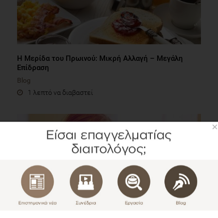
Η Μερίδα του Πρωινού: Μικρή Αλλαγή – Μεγάλη
Επίδραση
Blog
1 λεπτό να διαβαστεί
×