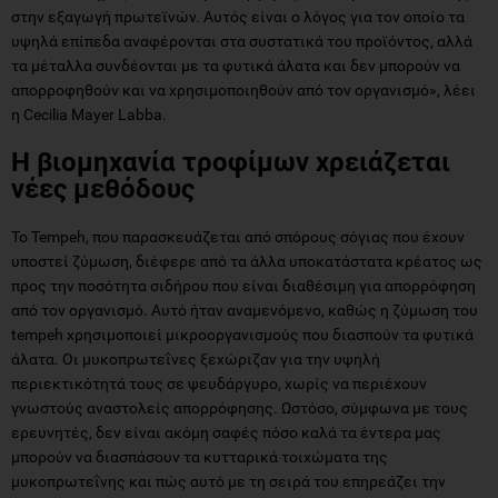
στην εξαγωγή πρωτεϊνών. Αυτός είναι ο λόγος για τον οποίο τα
υψηλά επίπεδα αναφέρονται στα συστατικά του προϊόντος, αλλά
τα μέταλλα συνδέονται με τα φυτικά άλατα και δεν μπορούν να
απορροφηθούν και να χρησιμοποιηθούν από τον οργανισμό», λέει
η Cecilia Mayer Labba.
Η βιομηχανία τροφίμων χρειάζεται
νέες μεθόδους
Το Tempeh, που παρασκευάζεται από σπόρους σόγιας που έχουν
υποστεί ζύμωση, διέφερε από τα άλλα υποκατάστατα κρέατος ως
προς την ποσότητα σιδήρου που είναι διαθέσιμη για απορρόφηση
από τον οργανισμό. Αυτό ήταν αναμενόμενο, καθώς η ζύμωση του
tempeh χρησιμοποιεί μικροοργανισμούς που διασπούν τα φυτικά
άλατα. Οι μυκοπρωτεΐνες ξεχώριζαν για την υψηλή
περιεκτικότητά τους σε ψευδάργυρο, χωρίς να περιέχουν
γνωστούς αναστολείς απορρόφησης. Ωστόσο, σύμφωνα με τους
ερευνητές, δεν είναι ακόμη σαφές πόσο καλά τα έντερα μας
μπορούν να διασπάσουν τα κυτταρικά τοιχώματα της
μυκοπρωτεΐνης και πώς αυτό με τη σειρά του επηρεάζει την