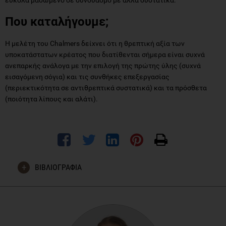
Που καταλήγουμε;
Η μελέτη του Chalmers δείχνει ότι η θρεπτική αξία των
υποκατάστατων κρέατος που διατίθενται σήμερα είναι συχνά
ανεπαρκής ανάλογα με την επιλογή της πρώτης ύλης (συχνά
εισαγόμενη σόγια) και τις συνθήκες επεξεργασίας
(περιεκτικότητα σε αντιθρεπτικά συστατικά) και τα πρόσθετα
(ποιότητα λίπους και αλάτι).
ΒΙΒΛΙΟΓΡΑΦΙΑ
Inger-Cecilia Mayer Labba, Hannah Steinhausen, Linnéa
Almius, Knud Erik Bach Knudsen, Ann-Sofie
Sandberg. Nutritional Composition and Estimated Iron and
Zinc Bioavailability of Meat Substitutes Available on the