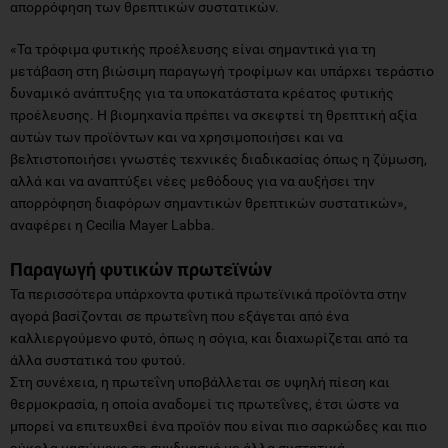
απορρόφηση των θρεπτικών συστατικών.
«Τα τρόφιμα φυτικής προέλευσης είναι σημαντικά για τη
μετάβαση στη βιώσιμη παραγωγή τροφίμων και υπάρχει τεράστιο
δυναμικό ανάπτυξης για τα υποκατάστατα κρέατος φυτικής
προέλευσης. Η βιομηχανία πρέπει να σκεφτεί τη θρεπτική αξία
αυτών των προϊόντων και να χρησιμοποιήσει και να
βελτιστοποιήσει γνωστές τεχνικές διαδικασίας όπως η ζύμωση,
αλλά και να αναπτύξει νέες μεθόδους για να αυξήσει την
απορρόφηση διαφόρων σημαντικών θρεπτικών συστατικών»,
αναφέρει η Cecilia Mayer Labba.
Παραγωγή φυτικών πρωτεϊνών
Τα περισσότερα υπάρχοντα φυτικά πρωτεϊνικά προϊόντα στην
αγορά βασίζονται σε πρωτεΐνη που εξάγεται από ένα
καλλιεργούμενο φυτό, όπως η σόγια, και διαχωρίζεται από τα
άλλα συστατικά του φυτού.
Στη συνέχεια, η πρωτεΐνη υποβάλλεται σε υψηλή πίεση και
θερμοκρασία, η οποία αναδομεί τις πρωτεΐνες, έτσι ώστε να
μπορεί να επιτευχθεί ένα προϊόν που είναι πιο σαρκώδες και πιο
εύκολα μασώμενο σε συνδυασμό με άλλα συστατικά.