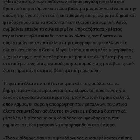
«Μεταξύ αυτών των προϊόντων, είδαμε μεγάλη ποικιλία στο
θρεπτικό περιεχόμενο και πόσο βιώσιμα μπορούν να είναι από την
άποψη της υγείας. Γενικά, η εκτιμώμενη απορρόφηση σιδήρου και
ψευδαργύρου από τα προϊόντα ήταν εξαιρετικά χαμηλή. Αυτό,
συμβαίνει επειδή τα συγκεκριμένα υποκατάστατα κρέατος
περιείχαν υψηλά επίπεδα φυτικών αλάτων, αντιθρεπτικών
συστατικών που αναστέλλουν την απορρόφηση μετάλλων στο
σώμα», αναφέρει η Cecilia Mayer Labba, επικεφαλής συγγραφέας
της μελέτης, η οποία πρόσφατα υπερασπίστηκε τη διατριβή της
σχετικά με τους διατροφικούς περιορισμούς της μετάβασης από
ζωική πρωτεΐνη σε κατα βάση φυτική πρωτεΐνη.
Τα φυτικά άλατα εντοπίζονται φυσικά στα φασόλια και τα
δημητριακά -- συσσωρεύονται όταν εξάγονται πρωτεΐνες για
χρήση σε υποκατάστατα κρέατος. Στον γαστρεντερικό σωλήνα,
όπου λαμβάνει χώρα η απορρόφηση των μετάλλων, τα φυτικά
άλατα σχηματίζουν αδιάλυτες ενώσεις με βασικά διαιτητικά
μέταλλα, ιδιαίτερα μη αιμικό σίδηρο και ψευδάργυρο, που
σημαίνει ότι δεν μπορούν να απορροφηθούν στο έντερο.
«Τόσο ο σίδηρος όσο και ο ψευδάργυρος συσσωρεύονται επίσης