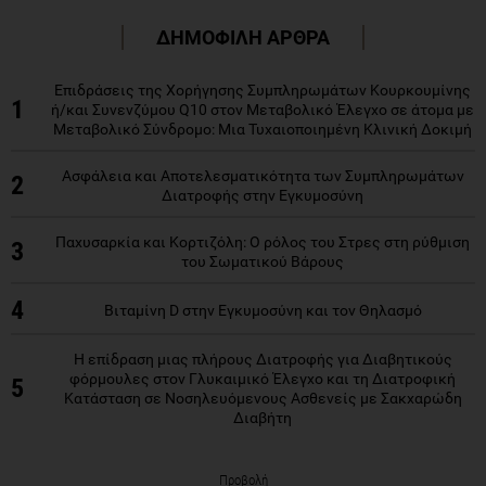
ΔΗΜΟΦΙΛΗ ΑΡΘΡΑ
Επιδράσεις της Χορήγησης Συμπληρωμάτων Κουρκουμίνης
1
ή/και Συνενζύμου Q10 στον Μεταβολικό Έλεγχο σε άτομα με
Μεταβολικό Σύνδρομο: Μια Τυχαιοποιημένη Κλινική Δοκιμή
Ασφάλεια και Αποτελεσματικότητα των Συμπληρωμάτων
2
Διατροφής στην Εγκυμοσύνη
Παχυσαρκία και Κορτιζόλη: Ο ρόλος του Στρες στη ρύθμιση
3
του Σωματικού Βάρους
4
Βιταμίνη D στην Εγκυμοσύνη και τον Θηλασμό
Η επίδραση μιας πλήρους Διατροφής για Διαβητικούς
φόρμουλες στον Γλυκαιμικό Έλεγχο και τη Διατροφική
5
Κατάσταση σε Νοσηλευόμενους Ασθενείς με Σακχαρώδη
Διαβήτη
Προβολή