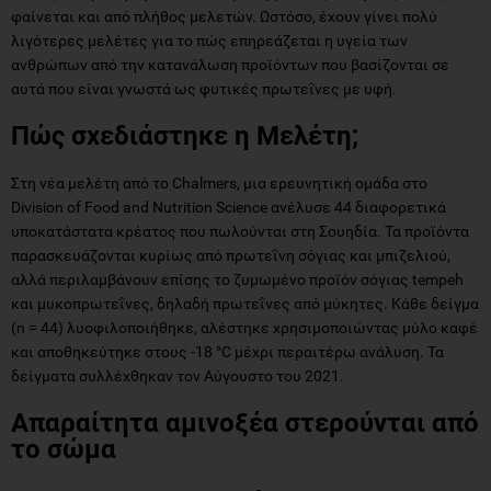
φαίνεται και από πλήθος μελετών. Ωστόσο, έχουν γίνει πολύ
λιγότερες μελέτες για το πώς επηρεάζεται η υγεία των
ανθρώπων από την κατανάλωση προϊόντων που βασίζονται σε
αυτά που είναι γνωστά ως φυτικές πρωτεΐνες με υφή.
Πώς σχεδιάστηκε η Μελέτη;
Στη νέα μελέτη από το Chalmers, μια ερευνητική ομάδα στο
Division of Food and Nutrition Science ανέλυσε 44 διαφορετικά
υποκατάστατα κρέατος που πωλούνται στη Σουηδία. Τα προϊόντα
παρασκευάζονται κυρίως από πρωτεΐνη σόγιας και μπιζελιού,
αλλά περιλαμβάνουν επίσης το ζυμωμένο προϊόν σόγιας tempeh
και μυκοπρωτεΐνες, δηλαδή πρωτεΐνες από μύκητες. Κάθε δείγμα
(n = 44) λυοφιλοποιήθηκε, αλέστηκε χρησιμοποιώντας μύλο καφέ
και αποθηκεύτηκε στους -18 °C μέχρι περαιτέρω ανάλυση. Τα
δείγματα συλλέχθηκαν τον Αύγουστο του 2021.
Απαραίτητα αμινοξέα στερούνται από
το σώμα