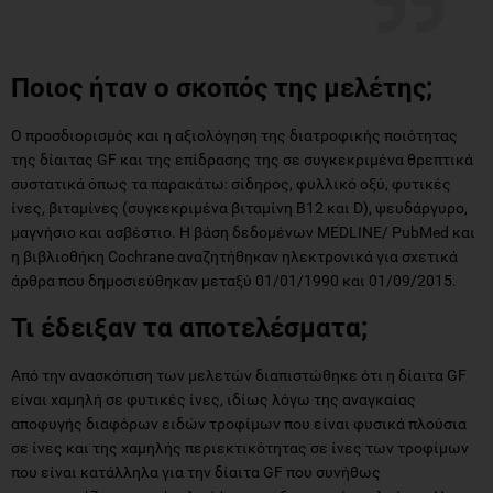
Ποιος ήταν ο σκοπός της μελέτης;
Ο προσδιορισμός και η αξιολόγηση της διατροφικής ποιότητας
της δίαιτας GF και της επίδρασης της σε συγκεκριμένα θρεπτικά
συστατικά όπως τα παρακάτω: σίδηρος, φυλλικό οξύ, φυτικές
ίνες, βιταμίνες (συγκεκριμένα βιταμίνη Β12 και D), ψευδάργυρο,
μαγνήσιο και ασβέστιο. H βάση δεδομένων MEDLINE/ PubMed και
η βιβλιοθήκη Cochrane αναζητήθηκαν ηλεκτρονικά για σχετικά
άρθρα που δημοσιεύθηκαν μεταξύ 01/01/1990 και 01/09/2015.
Τι έδειξαν τα αποτελέσματα;
Από την ανασκόπιση των μελετών διαπιστώθηκε ότι η δίαιτα GF
είναι χαμηλή σε φυτικές ίνες, ιδίως λόγω της αναγκαίας
αποφυγής διαφόρων ειδών τροφίμων που είναι φυσικά πλούσια
σε ίνες και της χαμηλής περιεκτικότητας σε ίνες των τροφίμων
που είναι κατάλληλα για την δίαιτα GF που συνήθως