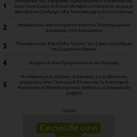
Επιδράσεις της Χορήγησης Συμπληρωμάτων Κουρκουμίνης
1
ή/και Συνενζύμου Q10 στον Μεταβολικό Έλεγχο σε άτομα με
Μεταβολικό Σύνδρομο: Μια Τυχαιοποιημένη Κλινική Δοκιμή
Ασφάλεια και Αποτελεσματικότητα των Συμπληρωμάτων
2
Διατροφής στην Εγκυμοσύνη
Παχυσαρκία και Κορτιζόλη: Ο ρόλος του Στρες στη ρύθμιση
3
του Σωματικού Βάρους
4
Βιταμίνη D στην Εγκυμοσύνη και τον Θηλασμό
Η επίδραση μιας πλήρους Διατροφής για Διαβητικούς
φόρμουλες στον Γλυκαιμικό Έλεγχο και τη Διατροφική
5
Κατάσταση σε Νοσηλευόμενους Ασθενείς με Σακχαρώδη
Διαβήτη
Προβολή