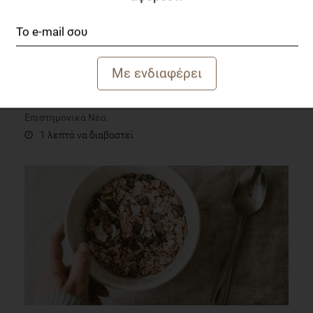
Θερμαινόμενο αραβοσιτέλαιο και 2,4-Δεκαδιένιο
καταστέλλουν τη γαστρική κένωση και την
ενεργειακή πρόσληψη σε ανθρώπους
Επιστημονικά Νέα
1 λεπτό να διαβαστεί