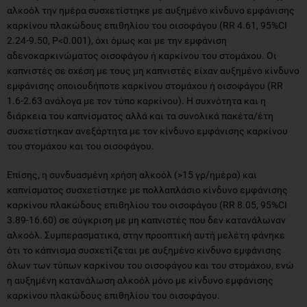
αλκοόλ την ημέρα συσχετίστηκε με αυξημένο κίνδυνο εμφάνισης
καρκίνου πλακώδους επιθηλίου του οισοφάγου (RR 4.61, 95%CI
2.24-9.50, P<0.001), όχι όμως και με την εμφάνιση
αδενοκαρκινώματος οισοφάγου ή καρκίνου του στομάχου. Οι
καπνιστές σε σχέση με τους μη καπνιστές είχαν αυξημένο κίνδυνο
εμφάνισης οποιουδήποτε καρκίνου στομάχου ή οισοφάγου (RR
1.6-2.63 ανάλογα με τον τύπο καρκίνου). Η συχνότητα και η
διάρκεια του καπνίσματος αλλά και τα συνολικά πακέτα/έτη
συσχετίστηκαν ανεξάρτητα με τον κίνδυνο εμφάνισης καρκίνου
του στομάχου και του οισοφάγου.
Επίσης, η συνδυασμένη χρήση αλκοόλ (>15 γρ/ημέρα) και
καπνίσματος συσχετίστηκε με πολλαπλάσιο κίνδυνο εμφάνισης
καρκίνου πλακώδους επιθηλίου του οισοφάγου (RR 8.05, 95%CI
3.89-16.60) σε σύγκριση με μη καπνιστές που δεν κατανάλωναν
αλκοόλ. Συμπερασματικά, στην προοπτική αυτή μελέτη φάνηκε
ότι το κάπνισμα συσχετίζεται με αυξημένο κίνδυνο εμφάνισης
όλων των τύπων καρκίνου του οισοφάγου και του στομάχου, ενώ
η αυξημένη κατανάλωση αλκοόλ μόνο με κίνδυνο εμφάνισης
καρκίνου πλακώδους επιθηλίου του οισοφάγου.