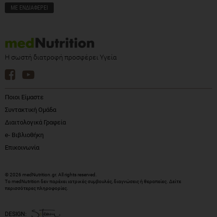
Η σωστή διατροφή προσφέρει Υγεία
Ποιοι Είμαστε
Συντακτική Ομάδα
Διαιτολογικά Γραφεία
e- Βιβλιοθήκη
Επικοινωνία
© 2026 medNutrition.gr. All rights reserved.
Το medNutrition δεν παρέχει ιατρικές συμβουλές, διαγνώσεις ή θεραπείες.
Δείτε
περισσότερες πληροφορίες
.
DESIGN: