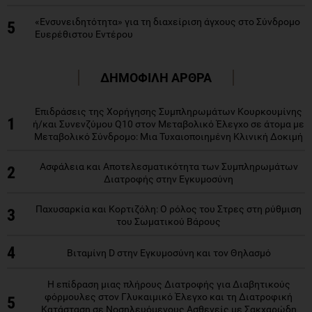
«Ενσυνειδητότητα» για τη διαχείριση άγχους στο Σύνδρομο
5
Ευερέθιστου Εντέρου
ΔΗΜΟΦΙΛΗ ΑΡΘΡΑ
Επιδράσεις της Χορήγησης Συμπληρωμάτων Κουρκουμίνης
1
ή/και Συνενζύμου Q10 στον Μεταβολικό Έλεγχο σε άτομα με
Μεταβολικό Σύνδρομο: Μια Τυχαιοποιημένη Κλινική Δοκιμή
Ασφάλεια και Αποτελεσματικότητα των Συμπληρωμάτων
2
Διατροφής στην Εγκυμοσύνη
Παχυσαρκία και Κορτιζόλη: Ο ρόλος του Στρες στη ρύθμιση
3
του Σωματικού Βάρους
4
Βιταμίνη D στην Εγκυμοσύνη και τον Θηλασμό
Η επίδραση μιας πλήρους Διατροφής για Διαβητικούς
φόρμουλες στον Γλυκαιμικό Έλεγχο και τη Διατροφική
5
Κατάσταση σε Νοσηλευόμενους Ασθενείς με Σακχαρώδη