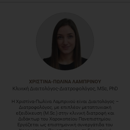
Haugaard P, Stancu CM, Brockhoff PB, Thorsdottir I,
Lahteenmaki L, Determinants of meal satisfaction in a
workplace environment, Appetite 105 (2016) 195-203
ΧΡΙΣΤΊΝΑ-ΠΩΛΊΝΑ ΛΑΜΠΡΙΝΟΎ
Κλινική Διαιτολόγος-Διατροφολόγος, MSc, PhD
H Χριστίνα-Πωλίνα Λαμπρινού είναι Διαιτολόγος –
Διατροφολόγος, με επιπλέον μεταπτυχιακή
εξειδίκευση (M.Sc.) στην κλινική διατροφή και
Διδάκτωρ του Χαροκοπείου Πανεπιστημίου.
Εργάζεται ως επιστημονική συνεργάτιδα του