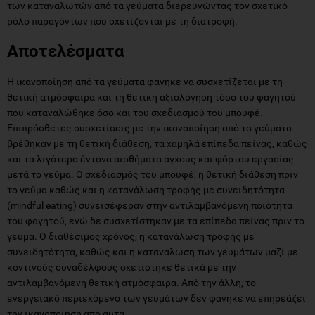
των καταναλωτών από τα γεύματα διερευνώντας τον σχετικό
ρόλο παραγόντων που σχετίζονται με τη διατροφή.
Αποτελέσματα
Η ικανοποίηση από τα γεύματα φάνηκε να συσχετίζεται με τη
θετική ατμόσφαιρα και τη θετική αξιολόγηση τόσο του φαγητού
που καταναλώθηκε όσο και του σχεδιασμού του μπουφέ.
Επιπρόσθετες συσχετίσεις με την ικανοποίηση από τα γεύματα
βρέθηκαν με τη θετική διάθεση, τα χαμηλά επίπεδα πείνας, καθώς
και τα λιγότερο έντονα αισθήματα άγχους και φόρτου εργασίας
μετά το γεύμα. Ο σχεδιασμός του μπουφέ, η θετική διάθεση πριν
το γεύμα καθώς και η κατανάλωση τροφής με συνειδητότητα
(mindful eating) συνεισέφεραν στην αντιλαμβανόμενη ποιότητα
του φαγητού, ενώ δε συσχετίστηκαν με τα επίπεδα πείνας πριν το
γεύμα. Ο διαθέσιμος χρόνος, η κατανάλωση τροφής με
συνειδητότητα, καθώς και η κατανάλωση των γευμάτων μαζί με
κοντινούς συναδέλφους σχετίστηκε θετικά με την
αντιλαμβανόμενη θετική ατμόσφαιρα. Από την άλλη, το
ενεργειακό περιεχόμενο των γευμάτων δεν φάνηκε να επηρεάζει
την ικανοποίηση από αυτά.