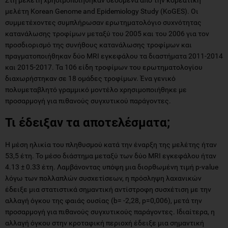
μελέτη Korean Genome and Epidemiology Study (KoGES). Οι
συμμετέχοντες συμπλήρωσαν ερωτηματολόγιο συχνότητας
κατανάλωσης τροφίμων μεταξύ του 2005 και του 2006 για τον
προσδιορισμό της συνήθους κατανάλωσης τροφίμων και
πραγματοποιήθηκαν δύο MRI εγκεφάλου τα διαστήματα 2011-2014
και 2015-2017. Τα 106 είδη τροφίμων του ερωτηματολογίου
διαχωρήστηκαν σε 18 ομάδες τροφίμων. Ένα γενικό
πολυμεταβλητό γραμμικό μοντέλο χρησιμοποιήθηκε με
προσαρμογή για πιθανούς συγχυτικού παράγοντες.
Τι έδειξαν τα αποτελέσματα;
Η μέση ηλικία του πληθυσμού κατά την έναρξη της μελέτης ήταν
53,5 έτη. Το μέσο διάστημα μεταξύ των δύο MRI εγκεφάλου ήταν
4.13 ± 0.33 έτη. Λαμβάνοντας υπόψη μια διορθωμένη τιμή p-value
λόγω των πολλαπλών συσχετίσεων, η πρόσληψη λαχανικών
έδειξε μια στατιστικά σημαντική αντίστροφη συσχέτιση με την
αλλαγή όγκου της φαιάς ουσίας (b= -2,28, p=0,006), μετά την
προσαρμογή για πιθανούς συγχυτικούς παράγοντες. Ιδιαίτερα, η
αλλαγή όγκου στην κροταφική περιοχή έδειξε μια σημαντική