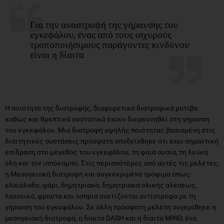
Για την αναστροφή της γήρανσης του
εγκεφάλου, ένας από τους ισχυρούς
τροποποιήσιμους παράγοντες κινδύνου
είναι η δίαιτα
Η ποιότητα της διατροφής, διαφορετικά διατροφικά μοτίβα
καθώς και θρεπτικά συστατικά έχουν διερευνηθεί στη γήρανση
του εγκεφάλου. Μια διατροφή υψηλής ποιότητας βασισμένη στις
διαιτητικές συστάσεις πρόσφατα αποδείχθηκε ότι έχει σημαντική
επίδραση στο μέγεθος του εγκεφάλου, τη φαιά ουσία, τη λευκή
ύλη και τον ιππόκαμπο. Στις περισσότερες από αυτές τις μελέτες,
η Μεσογειακή διατροφή και συγκεκριμένα τρόφιμα όπως:
ελαιόλαδο, ψάρι, δημητριακά, δημητριακά ολικής αλέσεως,
λαχανικά, φρούτα και όσπρια σχετίζονται αντίστροφα με τη
γήρανση του εγκεφάλου. Σε άλλη πρόσφατη μελέτη συγκρίθηκε η
μεσογειακή διατροφή, η δίαιτα DASH και η δίαιτα MIND, ένα