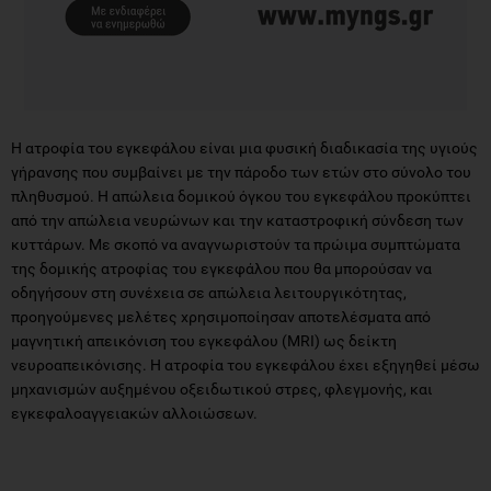
H ατροφία του εγκεφάλου είναι μια φυσική διαδικασία της υγιούς
γήρανσης που συμβαίνει με την πάροδο των ετών στο σύνολο του
πληθυσμού. Η απώλεια δομικού όγκου του εγκεφάλου προκύπτει
από την απώλεια νευρώνων και την καταστροφική σύνδεση των
κυττάρων. Με σκοπό να αναγνωριστούν τα πρώιμα συμπτώματα
της δομικής ατροφίας του εγκεφάλου που θα μπορούσαν να
οδηγήσουν στη συνέχεια σε απώλεια λειτουργικότητας,
προηγούμενες μελέτες χρησιμοποίησαν αποτελέσματα από
μαγνητική απεικόνιση του εγκεφάλου (MRI) ως δείκτη
νευροαπεικόνισης. Η ατροφία του εγκεφάλου έχει εξηγηθεί μέσω
μηχανισμών αυξημένου οξειδωτικού στρες, φλεγμονής, και
εγκεφαλοαγγειακών αλλοιώσεων.