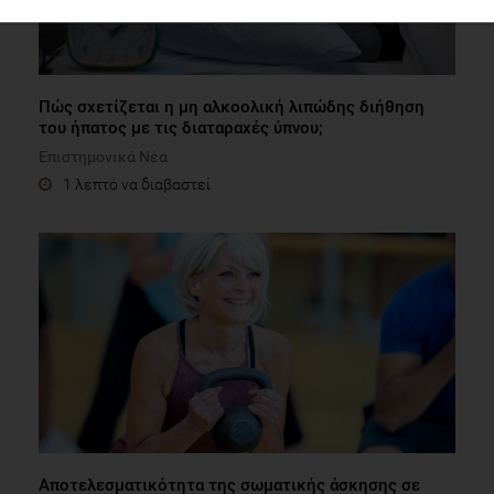
Πώς σχετίζεται η μη αλκοολική λιπώδης διήθηση
του ήπατος με τις διαταραχές ύπνου;
Επιστημονικά Νέα
1 λεπτό να διαβαστεί
Αποτελεσματικότητα της σωματικής άσκησης σε