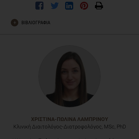
ΒΙΒΛΙΟΓΡΑΦΙΑ
Sunghee Lee, Eun Young Kim & Chol Shin (2019): Changes in
Brain Volume Associated With Vegetable Intake in a General
Population, Journal of the American College of Nutrition, DOI:
10.1080/07315724.2018.1563002
ΧΡΙΣΤΊΝΑ-ΠΩΛΊΝΑ ΛΑΜΠΡΙΝΟΎ
Κλινική Διαιτολόγος-Διατροφολόγος, MSc, PhD