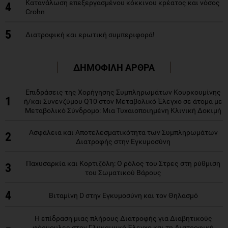
Κατανάλωση επεξεργασμένου κόκκινου κρέατος και νόσος
4
Crohn
5
Διατροφική και ερωτική συμπεριφορά!
ΔΗΜΟΦΙΛΗ ΑΡΘΡΑ
Επιδράσεις της Χορήγησης Συμπληρωμάτων Κουρκουμίνης
1
ή/και Συνενζύμου Q10 στον Μεταβολικό Έλεγχο σε άτομα με
Μεταβολικό Σύνδρομο: Μια Τυχαιοποιημένη Κλινική Δοκιμή
Ασφάλεια και Αποτελεσματικότητα των Συμπληρωμάτων
2
Διατροφής στην Εγκυμοσύνη
Παχυσαρκία και Κορτιζόλη: Ο ρόλος του Στρες στη ρύθμιση
3
του Σωματικού Βάρους
4
Βιταμίνη D στην Εγκυμοσύνη και τον Θηλασμό
Η επίδραση μιας πλήρους Διατροφής για Διαβητικούς
φόρμουλες στον Γλυκαιμικό Έλεγχο και τη Διατροφική