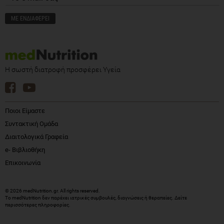
Η σωστή διατροφή προσφέρει Υγεία
Ποιοι Είμαστε
Συντακτική Ομάδα
Διαιτολογικά Γραφεία
e- Βιβλιοθήκη
Επικοινωνία
© 2026 medNutrition.gr. All rights reserved.
Το medNutrition δεν παρέχει ιατρικές συμβουλές, διαγνώσεις ή θεραπείες.
Δείτε
περισσότερες πληροφορίες
.