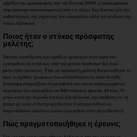
υβρίδιο της μεσογειακής και της δίαιτας DASH, η οποία φάνηκε
περισσότερο αποτελεσματική από τις άλλες δύο δίαιτες για την
καθυστέρηση της γήρανσης του εγκεφάλου αλλά τον κίνδυνο της
νόσου Alzheimer.
Ποιος ήταν ο στόχος πρόσφατης
μελέτης;
Ωστόσο, η επίδραση των ομάδων τροφίμων στον όγκο του
εγκεφάλου σε ενήλικες από τον γενικό πληθυσμό δεν έχει
μελετηθεί εκτενώς. Έτσι, σε πρόσφατη μελέτη διερευνήθηκε το
πώς οι ομάδες τροφίμων που καταναλώνονται στην συνήθη
διατροφή επηρεάζουν τη μεταβολή του όγκου συγκεκριμένων
περιοχών του εγκεφάλου σε 848 ενήλικες ηλικίας 49 έως 79
ετών κατά την περίοδο 4 ετών, εξετάζοντας την υπόθεση ότι τα
άτομα με υγιεινή διατροφή θα ήταν λιγότερο πιθανό να
παρουσιάσουν απώλεια όγκου εγκεφάλου στην περίοδο αυτή.
Πώς πραγματοποιήθηκε η έρευνα;
Στη μελέτη χρησιμοποιήθηκαν δεδομένα από την κορεάτικη