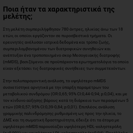
Ποια ήταν τα χαρακτηριστικά της
μελέτης;
Στη μελέτη συμπεριλήφθησαν 780 άντρες, ηλικίας άνω των 18
ετών, οι οποίοι εργάζονταν σε πυροσβεστικά τμήματα. Οι
ερευνητές ανέλυσαν ιατρικά δεδομένα και τρόπο ζωής,
συμπεριλαμβανομένου των διατροφικών συνηθειών και
ανέπτυξαν ένα τροποποιημένο σκορ Μεσογειακής διατροφής
(mMDS), βασιζόμενοι σε προϋπάρχοντα ερωτηματολόγια τα οποία
είχαν εξετάσει τις διατροφικές συνήθειες των συμμετεχόντων.
Στην πολυπαραγοντική ανάλυση, το υψηλότερο mMDS
συσχετίστηκε αρνητικά με την ύπαρξη παραμέτρων του
μεταβολικού συνδρόμου (OR:0,65; 95% CI:0,44-0,94; p:0,04), και με
τον κίνδυνο αύξησης βάρους κατά τη διάρκεια των περασμένων 5
ετών (OR:0,57; 95% CI:0,39-0,84; p:0,01). Επιπλέον, ανάλυση
γραμμικής παλινδρόμησης ρυθμισμένη ως προς την ηλικία, το
ΔΜΣ και τη σωματική δραστηριότητα, έδειξε ότι τα άτομα με
υψηλότερο mMDS παρουσίαζαν υψηλότερη HDL-χοληστερόλη
(p<0,001) και χαμηλότερη LDL-χοληστερόλη (p=0,04). Παράλληλα,