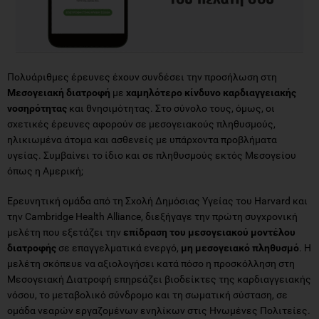
Πολυάριθμες έρευνες έχουν συνδέσει την προσήλωση στη
Μεσογειακή διατροφή
με
χαμηλότερο κίνδυνο καρδιαγγειακής
νοσηρότητας
και θνησιμότητας. Στο σύνολο τους, όμως, οι
σχετικές έρευνες αφορούν σε μεσογειακούς πληθυσμούς,
ηλικιωμένα άτομα και ασθενείς με υπάρχοντα προβλήματα
υγείας. Συμβαίνει το ίδιο και σε πληθυσμούς εκτός Μεσογείου
όπως η Αμερική;
Ερευνητική ομάδα από τη Σχολή Δημόσιας Υγείας του Harvard και
την Cambridge Health Alliance, διεξήγαγε την πρώτη συγχρονική
μελέτη που εξετάζει την
επίδραση του μεσογειακού μοντέλου
διατροφής
σε επαγγελματικά ενεργό,
μη μεσογειακό πληθυσμό
. Η
μελέτη σκόπευε να αξιολογήσει κατά πόσο η προσκόλληση στη
Μεσογειακή Διατροφή επηρεάζει βιοδείκτες της καρδιαγγειακής
νόσου, το μεταβολικό σύνδρομο και τη σωματική σύσταση, σε
ομάδα νεαρών εργαζομένων ενηλίκων στις Ηνωμένες Πολιτείες.