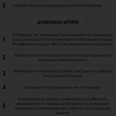
5
LipiDiDiet: Διατροφική παρέμβαση στη Νόσο Alzheimer
ΔΗΜΟΦΙΛΗ ΑΡΘΡΑ
Επιδράσεις της Χορήγησης Συμπληρωμάτων Κουρκουμίνης
1
ή/και Συνενζύμου Q10 στον Μεταβολικό Έλεγχο σε άτομα με
Μεταβολικό Σύνδρομο: Μια Τυχαιοποιημένη Κλινική Δοκιμή
Ασφάλεια και Αποτελεσματικότητα των Συμπληρωμάτων
2
Διατροφής στην Εγκυμοσύνη
Παχυσαρκία και Κορτιζόλη: Ο ρόλος του Στρες στη ρύθμιση
3
του Σωματικού Βάρους
4
Βιταμίνη D στην Εγκυμοσύνη και τον Θηλασμό
Η επίδραση μιας πλήρους Διατροφής για Διαβητικούς
φόρμουλες στον Γλυκαιμικό Έλεγχο και τη Διατροφική
5
Κατάσταση σε Νοσηλευόμενους Ασθενείς με Σακχαρώδη
Διαβήτη