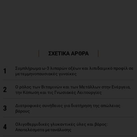
ΣΧΕΤΙΚΑ ΑΡΘΡΑ
Συμπλήρωμα ω-3 λιπαρών οξέων και λιπιδαιμικό προφίλ σε
1
μετεμμηνοπαυσιακές γυναίκες
Ο ρόλος των Βιταμινών και των Μετάλλων στην Ενέργεια,
2
την Κόπωση και τις Γνωσιακές Λειτουργίες
Διατροφικές συνήθειες για διατήρηση της απώλειας
3
βάρους
Ολιγοθερμιδικές γλυκαντικές ύλες και βάρος:
4
Αποτελέσματα μετανάλυσης