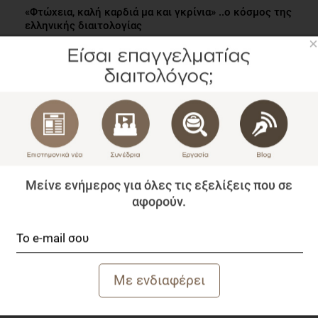
«Φτώχεια, καλή καρδιά μα και γκρίνια» ..ο κόσμος της
ελληνικής διαιτολογίας
×
Blog
2 λεπτά να διαβαστεί
Μείνε ενήμερος για όλες τις εξελίξεις που σε
αφορούν.
Η Aloe Vera ως Φυτικό Φάρμακο στη θεραπεία του
Μεταβολικού Συνδρόμου
Επιστημονικά Νέα
1 λεπτό να διαβαστεί