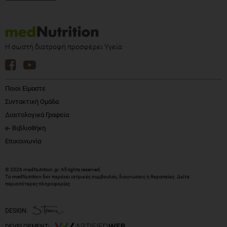
Η σωστή διατροφή προσφέρει Υγεία
Ποιοι Είμαστε
Συντακτική Ομάδα
Διαιτολογικά Γραφεία
e- Βιβλιοθήκη
Επικοινωνία
© 2026 medNutrition.gr. All rights reserved.
Το medNutrition δεν παρέχει ιατρικές συμβουλές, διαγνώσεις ή θεραπείες.
Δείτε
περισσότερες πληροφορίες
.
DESIGN:
DEVELOPMENT: