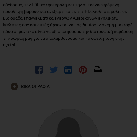
σύνδρομο, την LDL-χοληστερόλη και την αυτοαναφερόμενη
πρόσληψη βάρους και ανεξάρτητα με την HDL-χοληστερόλη, σε
μια ομάδα επαγγελματικά ενεργών Αμερικανών ενηλίκων.
Μελέτες σαν και αυτές έρχονται να μας θυμίσουν ακόμη μια φορά
πόσο σημαντικό είναι να αξιοποιήσουμε την διατροφική παράδοση
της χώρας μας για να απολαμβάνουμε και τα οφέλη τους στην
υγεία!
ΒΙΒΛΙΟΓΡΑΦΙΑ
Yang J, Farioli A, Korre M, Kales SN (2014) Modified
Mediterranean Diet Score and Cardiovascular Risk in a North
American Working Population. PLoS ONE 9(2): e87539.