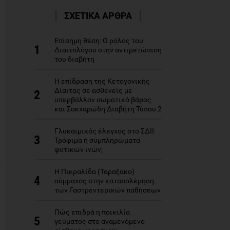
ΣΧΕΤΙΚΑ ΑΡΘΡΑ
Επίσημη θέση: Ο ρόλος του
1
Διαιτολόγου στην αντιμετώπιση
του διαβήτη
Η επίδραση της Κετογονικής
Δίαιτας σε ασθενείς με
2
υπερβάλλον σωματικό βάρος
και Σακχαρώδη Διαβήτη Τύπου 2
Γλυκαιμικός έλεγχος στο ΣΔΙΙ:
3
Τρόφιμα ή συμπληρώματα
φυτικών ινών;
Η Πικραλίδα (Ταραξάκο)
4
σύμμαχος στην καταπολέμηση
των Γαστρεντερικών παθήσεων
Πώς επιδρά η ποικιλία
5
γεύματος στο αναμενόμενο