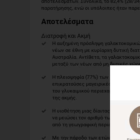
αποτελεσμάτων. Συνολικά, το 82,4% (28/3
παρατήρησης, ενώ οι υπόλοιπες ήταν παρε
Αποτελέσματα
Διατροφή και Ακμή
Η αυξημένη πρόσληψη γαλακτοκομικών
νέων σε έθνη με κυρίαρχη δυτική δια
Αυστραλία. Αντίθετα, τα γαλακτοκομικ
μεταξύ των νέων από μη δυτικές χώρ
Η πλειοψηφία (77%) των εντοπισμένω
επικρατούσες μαγειρικές παραδόσεις
του γλυκαιμικού περιεχομένου (υδατάν
της ακμής.
Η υιοθέτηση μιας δίαιτας χαμηλής πε
να μειώσει τον αριθμό των βλαβών κα
από τη γεωγραφική περιοχή ή τη χώρα
Με την πάροδο των ετών, οι συσχετίσ