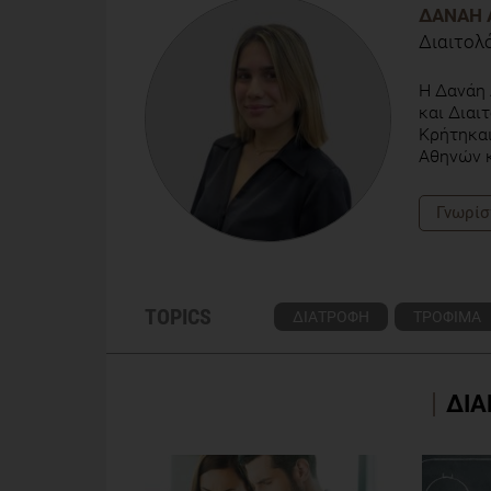
ΔΑΝΆΗ 
Διαιτολ
Η Δανάη 
και Διαι
Κρήτηκαι
Αθηνών κ
Γνωρίσ
TOPICS
ΔΙΑΤΡΟΦΗ
ΤΡΟΦΙΜΑ
ΔΙΑ