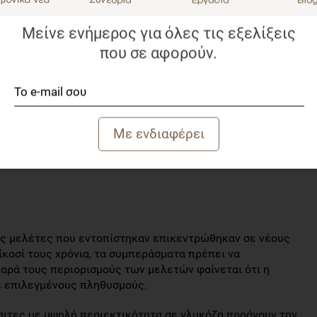
η, τα γλυκά και τα ανθρακούχα ποτά, έχουν αποδειχθεί
α στοιχεία σχετικά με το θέμα. Αυτό οφείλεται, σε
Μείνε ενήμερος για όλες τις εξελίξεις
ιδημιολογικές και παρεμβατικές μελέτες που αφορούν τη
που σε αφορούν.
.
 όπως τα μικροθρεπτικά συστατικά, τα φρούτα, τα
και η σοκολάτα, έχουν συνδεθεί με την ακμή.
συσχέτιση μεταξύ αποβουτυρωμένου γάλακτος και ακμής,
ήρους γάλακτος, γάλακτος 2% ή γάλακτος με χαμηλά
ρες μελέτες που εντοπίστηκαν επικεντρώθηκαν σε νέους
ίκοσί τους χρόνια, τα συμπεράσματα πρέπει να
Παρά τους περιορισμούς των μελετών φαίνεται ότι η
ε επιλεγμένους πληθυσμούς.
ίαιτες με υψηλή περιεκτικότητα σε γλυκόζη προάγουν την