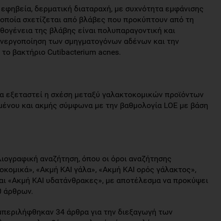
ν εφηβεία, δερματική διαταραχή, με συχνότητα εμφάνισης
 οποία σχετίζεται από βλάβες που προκύπτουν από τη
ογένεια της βλάβης είναι πολυπαραγοντική και
ενεργοποίηση των σμηγματογόνων αδένων και την
το βακτήριο Cutibacterium acnes.
α εξεταστεί η σχέση μεταξύ γαλακτοκομικών προϊόντων
ομένου και ακμής σύμφωνα με την βαθμολογία LOE με βάση
ογραφική αναζήτηση, όπου οι όροι αναζήτησης
οκομικά», «Ακμή ΚΑΙ γάλα», «Ακμή ΚΑΙ ορός γάλακτος»,
και «Ακμή ΚΑΙ υδατάνθρακες», με αποτέλεσμα να προκύψει
0 άρθρων.
μπεριλήφθηκαν 34 άρθρα για την διεξαγωγή των