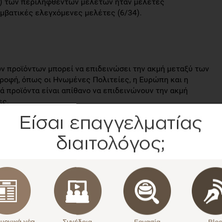
4) των περιληφθέντων μελετών ήταν μελέτες
μβατικές ελεγχόμενες μελέτες (6/34).
 προϊόντων μπορεί να επιδεινώσει την ακμή μεταξύ των
τροφή, όπως οι Ηνωμένες Πολιτείες, η Ευρώπη και η
ά προϊόντα είναι απίθανο να επιδεινώνουν την ακμή
ες.
ν μελετών παρατήρησης, ανεξάρτητα από τις
 στη χώρα προέλευσης, υποστήριξε τη συσχέτιση μεταξύ
θρακες, σοκολάτα, σόδα, γλυκά κ.λπ.) της διατροφής και
ριεκτικότητας σε γλυκόζη μπορεί να ωφελήσει την ακμή,
ι να ανακουφίσει τη σοβαρότητα της ακμής, ανεξάρτητα
.
εις μεταξύ της ακμής και συγκεκριμένων τροφίμων, όπως