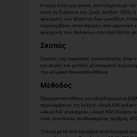
Η ακμή είναι μια συχνή, σχετιζόμενη με τη
κατά τη διάρκεια της ζωής σχεδόν 100%, η
φλεγμονή των βλαστοειδών μονάδων. Η παθ
περιλαμβάνει συνεισφορές από ορμονική 
φλεγμονή των θυλακίων που σχετίζεται με 
Σκοπός
Σκοπός της παρούσας ανασκόπησης ήταν ν
και ακμής και μεταξύ γλυκαιμικού περιεχ
την κλίμακα Newcastle-Ottawa.
Μέθοδος
Πραγματοποιήθηκε μια ολοκληρωμένη βιβλι
περιλάμβαναν τις λέξεις «Ακμή ΚΑΙ γαλακτ
«Ακμή ΚΑΙ γλυκαιμία», «Ακμή ΚΑΙ ζάχαρη» 
ένας συνολικός συνδυασμένος αριθμός 41
Τελικά μετά από κριτήρια αποκλεισμού συ