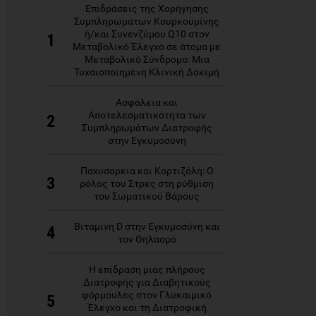
Επιδράσεις της Χορήγησης
Συμπληρωμάτων Κουρκουμίνης
ή/και Συνενζύμου Q10 στον
1
Μεταβολικό Έλεγχο σε άτομα με
Μεταβολικό Σύνδρομο: Μια
Τυχαιοποιημένη Κλινική Δοκιμή
Ασφάλεια και
Αποτελεσματικότητα των
2
Συμπληρωμάτων Διατροφής
στην Εγκυμοσύνη
Παχυσαρκία και Κορτιζόλη: Ο
3
ρόλος του Στρες στη ρύθμιση
του Σωματικού Βάρους
Βιταμίνη D στην Εγκυμοσύνη και
4
τον Θηλασμό
Η επίδραση μιας πλήρους
Διατροφής για Διαβητικούς
φόρμουλες στον Γλυκαιμικό
5
Έλεγχο και τη Διατροφική