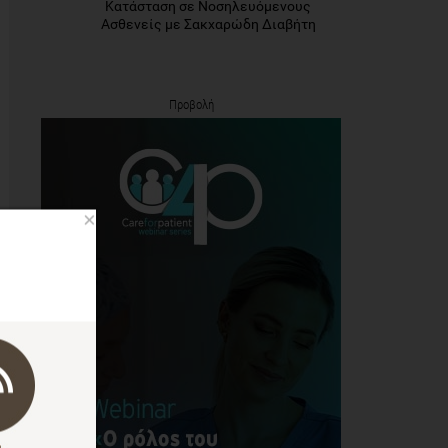
Κατάσταση σε Νοσηλευόμενους
Ασθενείς με Σακχαρώδη Διαβήτη
Προβολή
×