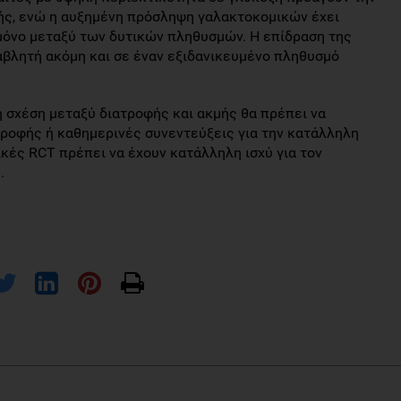
ής, ενώ η αυξημένη πρόσληψη γαλακτοκομικών έχει
 μόνο μεταξύ των δυτικών πληθυσμών. Η επίδραση της
αβλητή ακόμη και σε έναν εξιδανικευμένο πληθυσμό
 σχέση μεταξύ διατροφής και ακμής θα πρέπει να
τροφής ή καθημερινές συνεντεύξεις για την κατάλληλη
κές RCT πρέπει να έχουν κατάλληλη ισχύ για τον
.
ne: A systematicreview. JAAD Int. 2022 Mar 29;7:95-112.
; PMCID: PMC8971946.