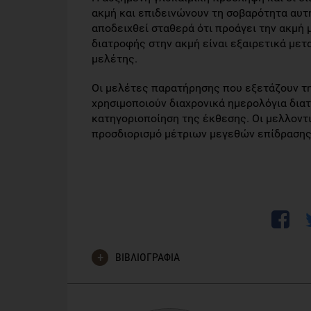
ακμή και επιδεινώνουν τη σοβαρότητα αυτ
αποδειχθεί σταθερά ότι προάγει την ακμή
διατροφής στην ακμή είναι εξαιρετικά μετ
μελέτης.
Οι μελέτες παρατήρησης που εξετάζουν τη
χρησιμοποιούν διαχρονικά ημερολόγια δια
κατηγοριοποίηση της έκθεσης. Οι μελλοντι
προσδιορισμό μέτριων μεγεθών επίδρασης
ΒΙΒΛΙΟΓΡΑΦΙΑ
Meixiong J, Ricco C, Vasavda C, Ho BK. Diet and ac
doi:10.1016/j.jdin.2022.02.012. PMID: 35373155