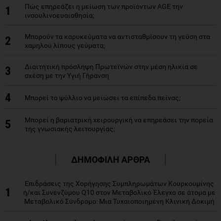
Πώς επηρεάζει η μείωση των προϊόντων AGE την
1
ινσουλινοευαισθησία;
Μπορούν τα καρυκεύματα να αντισταθμίσουν τη γεύση στα
2
χαμηλού λίπους γεύματα;
Διαιτητική πρόσληψη Πρωτεϊνών στην μέση ηλικία σε
3
σχέση με την Υγιή Γήρανση
4
Μπορεί το ψύλλιο να μειώσει τα επίπεδα πείνας;
Μπορεί η βαριατρική χειρουργική να επηρεάσει την πορεία
5
της γνωσιακής λειτουργίας;
ΔΗΜΟΦΙΛΗ ΑΡΘΡΑ
Επιδράσεις της Χορήγησης Συμπληρωμάτων Κουρκουμίνης
1
ή/και Συνενζύμου Q10 στον Μεταβολικό Έλεγχο σε άτομα με
Μεταβολικό Σύνδρομο: Μια Τυχαιοποιημένη Κλινική Δοκιμή