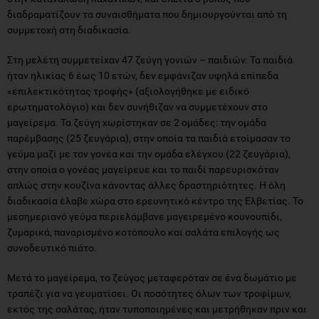
διαδραματίζουν τα συναισθήματα που δημιουργούνται από τη
συμμετοχή στη διαδικασία.
Στη μελέτη συμμετείχαν 47 ζεύγη γονιών – παιδιών. Τα παιδιά
ήταν ηλικίας 6 έως 10 ετών, δεν εμφάνιζαν υψηλά επίπεδα
«επιλεκτικότητας τροφής» (αξιολογήθηκε με ειδικό
ερωτηματολόγιο) και δεν συνήθιζαν να συμμετέχουν στο
μαγείρεμα. Τα ζεύγη χωρίστηκαν σε 2 ομάδες: την ομάδα
παρέμβασης (25 ζευγάρια), στην οποία τα παιδιά ετοίμασαν το
γεύμα μαζί με τον γονέα και την ομάδα ελέγχου (22 ζευγάρια),
στην οποία ο γονέας μαγείρευε και το παιδί παρευρισκόταν
απλώς στην κουζίνα κάνοντας άλλες δραστηριότητες. Η όλη
διαδικασία έλαβε χώρα στο ερευνητικό κέντρο της Ελβετίας. Το
μεσημεριανό γεύμα περιελάμβανε μαγειρεμένο κουνουπίδι,
ζυμαρικά, παναρισμένο κοτόπουλο και σαλάτα επιλογής ως
συνοδευτικό πιάτο.
Μετά το μαγείρεμα, το ζεύγος μεταφερόταν σε ένα δωμάτιο με
τραπέζι για να γευματίσει. Οι ποσότητες όλων των τροφίμων,
εκτός της σαλάτας, ήταν τυποποιημένες και μετρήθηκαν πριν και