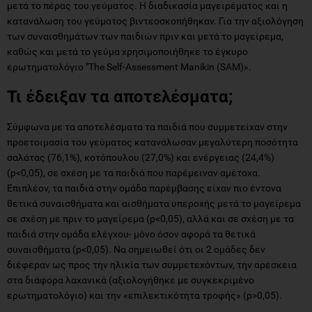
μετά το πέρας του γεύματος. Η διαδικασία μαγειρέματος και η
κατανάλωση του γεύματος βιντεοσκοπήθηκαν. Για την αξιολόγηση
των συναισθημάτων των παιδιών πριν και μετά το μαγείρεμα,
καθώς και μετά το γεύμα χρησιμοποιήθηκε το έγκυρο
ερωτηματολόγιο "The Self-Assessment Manikin (SAM)».
Τι έδειξαν τα αποτελέσματα;
Σύμφωνα με τα αποτελέσματα τα παιδιά που συμμετείχαν στην
προετοιμασία του γεύματος κατανάλωσαν μεγαλύτερη ποσότητα
σαλάτας (76,1%), κοτόπουλου (27,0%) και ενέργειας (24,4%)
(p<0,05), σε σχέση με τα παιδιά που παρέμειναν αμέτοχα.
Επιπλέον, τα παιδιά στην ομάδα παρέμβασης είχαν πιο έντονα
θετικά συναισθήματα και αισθήματα υπεροχής μετά το μαγείρεμα
σε σχέση με πριν το μαγείρεμα (p<0,05), αλλά και σε σχέση με τα
παιδιά στην ομάδα ελέγχου- μόνο όσον αφορά τα θετικά
συναισθήματα (p<0,05). Να σημειωθεί ότι οι 2 ομάδες δεν
διέφεραν ως προς την ηλικία των συμμετεχόντων, την αρέσκεια
στα διάφορα λαχανικά (αξιολογήθηκε με συγκεκριμένο
ερωτηματολόγιο) και την «επιλεκτικότητα τροφής» (p>0,05).