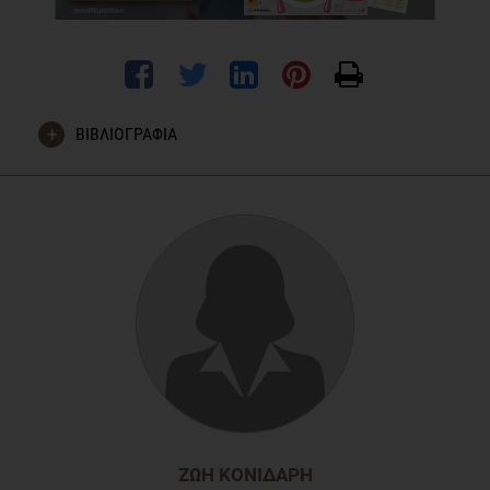
ΒΙΒΛΙΟΓΡΑΦΙΑ
van der Horst, K., A. Ferrage, and A. Rytz, Involving children in
meal preparation. Effects on food intake. Appetite, 2014.
79C: p. 18-24.
ΖΩΉ ΚΟΝΙΔΆΡΗ