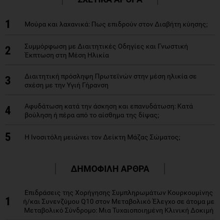
1
Μούρα και λαχανικά: Πως επιδρούν στον Διαβήτη κύησης;
Συμμόρφωση με Διαιτητικές Οδηγίες και Γνωστική
2
Έκπτωση στη Μέση Ηλικία
Διαιτητική πρόσληψη Πρωτεϊνών στην μέση ηλικία σε
3
σχέση με την Υγιή Γήρανση
Αφυδάτωση κατά την άσκηση και επανυδάτωση: Κατά
4
βούληση ή πέρα από το αίσθημα της δίψας;
5
Η Ινοσιτόλη μειώνει τον Δείκτη Μάζας Σώματος;
ΔΗΜΟΦΙΛΗ ΑΡΘΡΑ
Επιδράσεις της Χορήγησης Συμπληρωμάτων Κουρκουμίνης
1
ή/και Συνενζύμου Q10 στον Μεταβολικό Έλεγχο σε άτομα με
Μεταβολικό Σύνδρομο: Μια Τυχαιοποιημένη Κλινική Δοκιμή