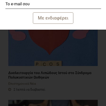
Blog
5 λεπτά να διαβαστεί
Δυσλειτουργία του Λιπώδους Ιστού στο Σύνδρομο
Πολυκυστικών Ωοθηκών
Επιστημονικά Νέα
2 λεπτά να διαβαστεί