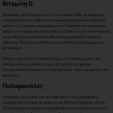
Βιταμίνη D
Η έλλειψη της βιταμίνης αυτής έχει συσχετισθεί με αυξημένη
ευαλωτότητα των ασθενών και χειρότερη πρόγνωση, ειδικά σε
ασθενείς με σκούρο χρώμα δέρματος. Η έκθεση στο ηλιακό φως
αυξάνει την παραγωγή της βιταμίνης D αλλά ωστόσο αυτό έρχεται
σε αντίθεση με τη φωτοευαισθησία που εμαφνίζουν αυτοί οι
ασθενείς. Επομένως συστήνεται η πρόσληψη συμπληρώματος
βιταμίνης D.
Επίσης, η βιταμίνη Ε συνδυασμένη με ω3 λιπαρά μειώνει τις
φλεγμονώδεις κυτοκίνες ενώ η βιταμίνη C ως φυσικό
αντιοξειδωτικό δρα κατά του οξειδωτικού στρες και μειώνει τη
φλεγμονή.
Πολυφαινόλες
Ο ευεργετικός ρόλος των πολυφαινολών στην μικροβιακή
χλωρίδα του εντέρου σε ασθενείς με ΣΕΛ έχει οδηγήσει στο να
τις θεωρούμε μια σημαντική ομάδα θρεπτικών στοιχείων για να