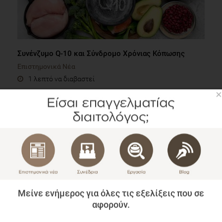
Συνένζυμο Q-10 και Σύνδρομο Χρόνιας Κόπωσης
Επιστημονικά Νέα
1 λεπτό να διαβαστεί
×
Μείνε ενήμερος για όλες τις εξελίξεις που σε
αφορούν.
Σακχαρώδης διαβήτης και συννοσηρότητες