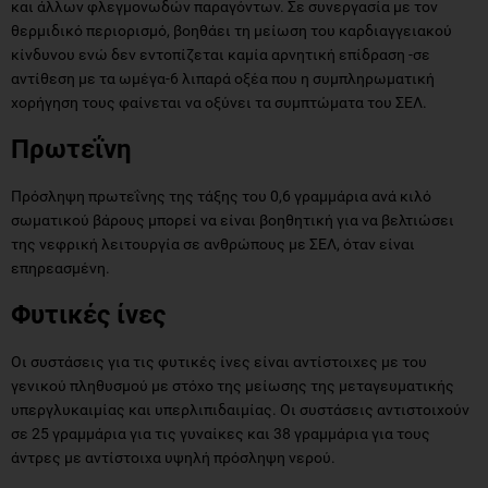
και άλλων φλεγμονωδών παραγόντων. Σε συνεργασία με τον
θερμιδικό περιορισμό, βοηθάει τη μείωση του καρδιαγγειακού
κίνδυνου ενώ δεν εντοπίζεται καμία αρνητική επίδραση -σε
αντίθεση με τα ωμέγα-6 λιπαρά οξέα που η συμπληρωματική
χορήγηση τους φαίνεται να οξύνει τα συμπτώματα του ΣΕΛ.
Πρωτεΐνη
Πρόσληψη πρωτεΐνης της τάξης του 0,6 γραμμάρια ανά κιλό
σωματικού βάρους μπορεί να είναι βοηθητική για να βελτιώσει
της νεφρική λειτουργία σε ανθρώπους με ΣΕΛ, όταν είναι
επηρεασμένη.
Φυτικές ίνες
Οι συστάσεις για τις φυτικές ίνες είναι αντίστοιχες με του
γενικού πληθυσμού με στόχο της μείωσης της μεταγευματικής
υπεργλυκαιμίας και υπερλιπιδαιμίας. Οι συστάσεις αντιστοιχούν
σε 25 γραμμάρια για τις γυναίκες και 38 γραμμάρια για τους
άντρες με αντίστοιχα υψηλή πρόσληψη νερού.