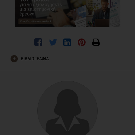
ΒΙΒΛΙΟΓΡΑΦΙΑ
Constantin MM, Nita IE, Olteanu R, et al. Significance and
impact of dietary factors on systemic lupus erythematosus
pathogenesis.
Exp Ther Med
. 2019;17(2):1085-1090.
doi:10.3892/etm.2018.6986